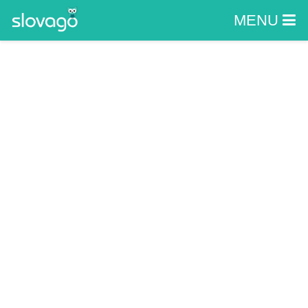
MENU
Plaváreň -
kúpalisko Pezinok
KOMENSKÉHO 43, PEZINOK, PEZINOK
Zážitky
Aquaparky a Kúpaliská
Plaváreň - kúpalisko Pezinok