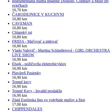
Inštrumentálna hudba Imagine Dragons, Coldplay a Muse pri
sviečkach
16,70 km
ČARODEJNICE V KUCHYNI
16,80 km
CAVEMAN
16,80 km
Chlapský raj
16,80 km
FRIDA - Maľovať a milovať
16,80 km
Vlado Valovič - Martina Schindlerová - GIRL ORCHESTRA
LIVE SHOW
16,90 km
Ebajk - požičovňa elektrobicyklov
16,90 km
Plaváreň Pasienky
16,90 km
Temné kecy
16,90 km
Temné Kecy - Invalid prodakšn
16,90 km
Zlatá Európska liga vo volejbale mužov a žien
17,00 km
CHIPPENDALES