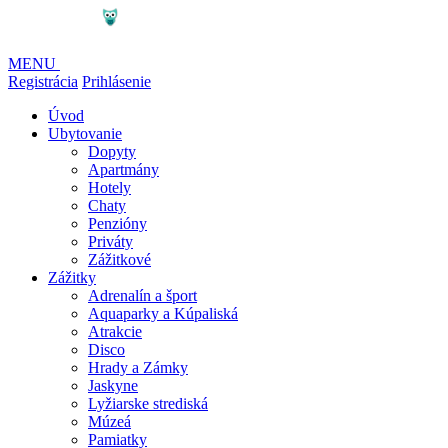
MENU
Registrácia
Prihlásenie
Úvod
Ubytovanie
Dopyty
Apartmány
Hotely
Chaty
Penzióny
Priváty
Zážitkové
Zážitky
Adrenalín a šport
Aquaparky a Kúpaliská
Atrakcie
Disco
Hrady a Zámky
Jaskyne
Lyžiarske strediská
Múzeá
Pamiatky