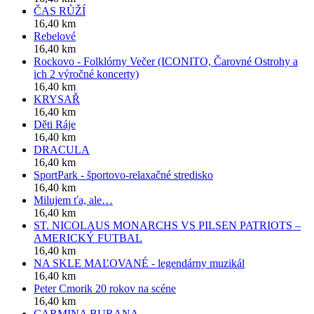
ČAS RŮŽÍ
16,40 km
Rebelové
16,40 km
Rockovo - Folklórny Večer (ICONITO, Čarovné Ostrohy a
ich 2 výročné koncerty)
16,40 km
KRYSAŘ
16,40 km
Děti Ráje
16,40 km
DRACULA
16,40 km
SportPark - športovo-relaxačné stredisko
16,40 km
Milujem ťa, ale…
16,40 km
ST. NICOLAUS MONARCHS VS PILSEN PATRIOTS –
AMERICKÝ FUTBAL
16,40 km
NA SKLE MAĽOVANÉ - legendárny muzikál
16,40 km
Peter Cmorik 20 rokov na scéne
16,40 km
CARMINA BURANA