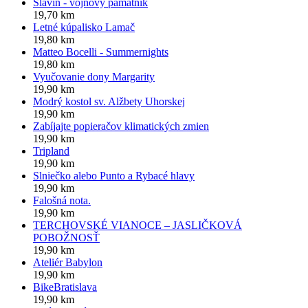
Slavín - vojnový pamätník
19,70 km
Letné kúpalisko Lamač
19,80 km
Matteo Bocelli - Summernights
19,80 km
Vyučovanie dony Margarity
19,90 km
Modrý kostol sv. Alžbety Uhorskej
19,90 km
Zabíjajte popieračov klimatických zmien
19,90 km
Tripland
19,90 km
Slniečko alebo Punto a Rybacé hlavy
19,90 km
Falošná nota.
19,90 km
TERCHOVSKÉ VIANOCE – JASLIČKOVÁ
POBOŽNOSŤ
19,90 km
Ateliér Babylon
19,90 km
BikeBratislava
19,90 km