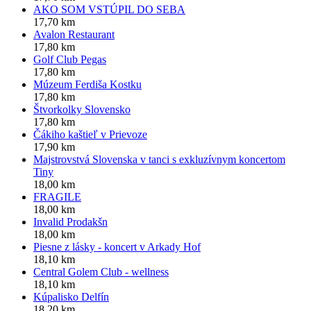
AKO SOM VSTÚPIL DO SEBA
17,70 km
Avalon Restaurant
17,80 km
Golf Club Pegas
17,80 km
Múzeum Ferdiša Kostku
17,80 km
Štvorkolky Slovensko
17,80 km
Čákiho kaštieľ v Prievoze
17,90 km
Majstrovstvá Slovenska v tanci s exkluzívnym koncertom
Tiny
18,00 km
FRAGILE
18,00 km
Invalid Prodakšn
18,00 km
Piesne z lásky - koncert v Arkady Hof
18,10 km
Central Golem Club - wellness
18,10 km
Kúpalisko Delfín
18,20 km