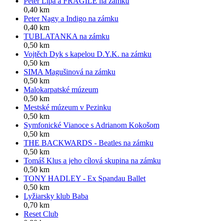
Peter Lipa a FRAGILE na zámku
0,40 km
Peter Nagy a Indigo na zámku
0,40 km
TUBLATANKA na zámku
0,50 km
Vojtěch Dyk s kapelou D.Y.K. na zámku
0,50 km
SIMA Magušinová na zámku
0,50 km
Malokarpatské múzeum
0,50 km
Mestské múzeum v Pezinku
0,50 km
Symfonické Vianoce s Adrianom Kokošom
0,50 km
THE BACKWARDS - Beatles na zámku
0,50 km
Tomáš Klus a jeho cílová skupina na zámku
0,50 km
TONY HADLEY - Ex Spandau Ballet
0,50 km
Lyžiarsky klub Baba
0,70 km
Reset Club