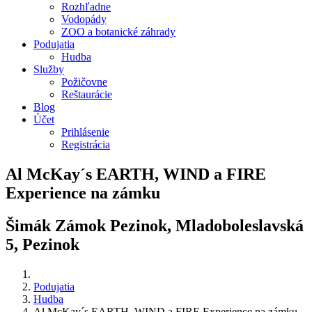
Rozhľadne
Vodopády
ZOO a botanické záhrady
Podujatia
Hudba
Služby
Požičovne
Reštaurácie
Blog
Účet
Prihlásenie
Registrácia
Al McKay´s EARTH, WIND a FIRE
Experience na zámku
Šimák Zámok Pezinok, Mladoboleslavská
5, Pezinok
Podujatia
Hudba
Al McKay´s EARTH, WIND a FIRE Experience na zámku