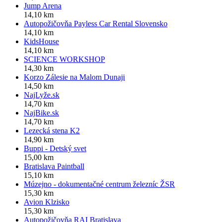
Jump Arena
14,10 km
Autopožičovňa Payless Car Rental Slovensko
14,10 km
KidsHouse
14,10 km
SCIENCE WORKSHOP
14,30 km
Korzo Zálesie na Malom Dunaji
14,50 km
NajLyže.sk
14,70 km
NajBike.sk
14,70 km
Lezecká stena K2
14,90 km
Buppi - Detský svet
15,00 km
Bratislava Paintball
15,10 km
Múzejno - dokumentačné centrum železníc ŽSR
15,30 km
Avion Klzisko
15,30 km
Autopožičovňa RAI Bratislava