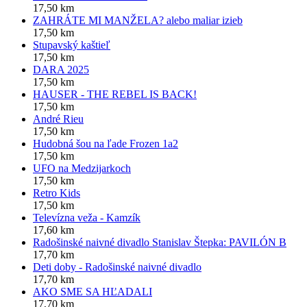
17,50 km
ZAHRÁTE MI MANŽELA? alebo maliar izieb
17,50 km
Stupavský kaštieľ
17,50 km
DARA 2025
17,50 km
HAUSER - THE REBEL IS BACK!
17,50 km
André Rieu
17,50 km
Hudobná šou na ľade Frozen 1a2
17,50 km
UFO na Medzijarkoch
17,50 km
Retro Kids
17,50 km
Televízna veža - Kamzík
17,60 km
Radošinské naivné divadlo Stanislav Štepka: PAVILÓN B
17,70 km
Deti doby - Radošinské naivné divadlo
17,70 km
AKO SME SA HĽADALI
17,70 km