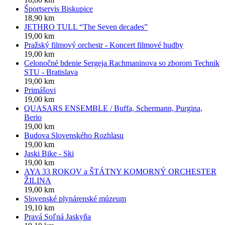
Športservis Biskupice
18,90 km
JETHRO TULL “The Seven decades”
19,00 km
Pražský filmový orchestr - Koncert filmové hudby
19,00 km
Celonočné bdenie Sergeja Rachmaninova so zborom Technik
STU - Bratislava
19,00 km
Primášovi
19,00 km
QUASARS ENSEMBLE / Buffa, Schermann, Purgina,
Berio
19,00 km
Budova Slovenského Rozhlasu
19,00 km
Jaski Bike - Ski
19,00 km
AYA 33 ROKOV a ŠTÁTNY KOMORNÝ ORCHESTER
ŽILINA
19,00 km
Slovenské plynárenské múzeum
19,10 km
Pravá Soľná Jaskyňa