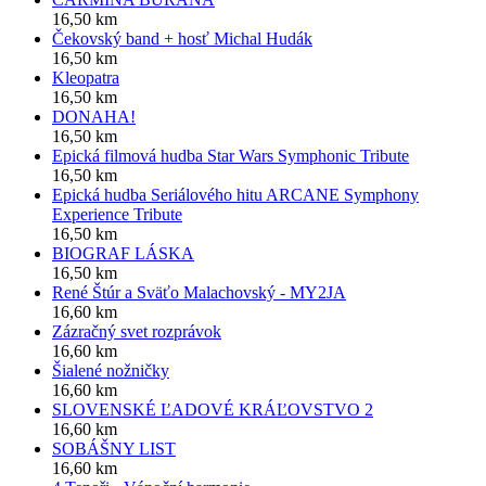
16,50 km
Čekovský band + hosť Michal Hudák
16,50 km
Kleopatra
16,50 km
DONAHA!
16,50 km
Epická filmová hudba Star Wars Symphonic Tribute
16,50 km
Epická hudba Seriálového hitu ARCANE Symphony
Experience Tribute
16,50 km
BIOGRAF LÁSKA
16,50 km
René Štúr a Sväťo Malachovský - MY2JA
16,60 km
Zázračný svet rozprávok
16,60 km
Šialené nožničky
16,60 km
SLOVENSKÉ ĽADOVÉ KRÁĽOVSTVO 2
16,60 km
SOBÁŠNY LIST
16,60 km