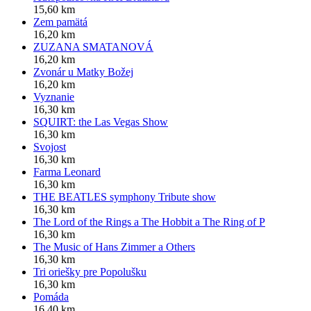
15,60 km
Zem pamätá
16,20 km
ZUZANA SMATANOVÁ
16,20 km
Zvonár u Matky Božej
16,20 km
Vyznanie
16,30 km
SQUIRT: the Las Vegas Show
16,30 km
Svojost
16,30 km
Farma Leonard
16,30 km
THE BEATLES symphony Tribute show
16,30 km
The Lord of the Rings a The Hobbit a The Ring of P
16,30 km
The Music of Hans Zimmer a Others
16,30 km
Tri oriešky pre Popolušku
16,30 km
Pomáda
16,40 km