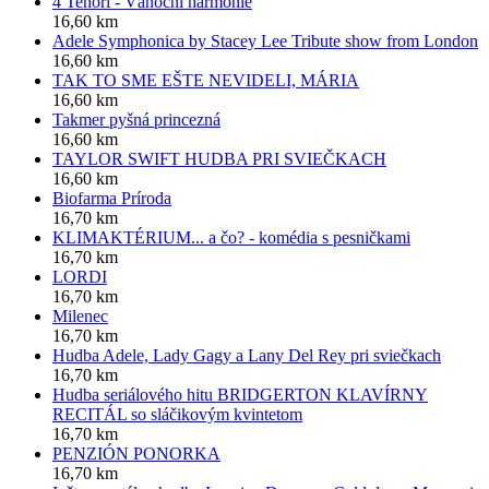
4 Tenoři - Vánoční harmonie
16,60 km
Adele Symphonica by Stacey Lee Tribute show from London
16,60 km
TAK TO SME EŠTE NEVIDELI, MÁRIA
16,60 km
Takmer pyšná princezná
16,60 km
TAYLOR SWIFT HUDBA PRI SVIEČKACH
16,60 km
Biofarma Príroda
16,70 km
KLIMAKTÉRIUM... a čo? - komédia s pesničkami
16,70 km
LORDI
16,70 km
Milenec
16,70 km
Hudba Adele, Lady Gagy a Lany Del Rey pri sviečkach
16,70 km
Hudba seriálového hitu BRIDGERTON KLAVÍRNY
RECITÁL so sláčikovým kvintetom
16,70 km
PENZIÓN PONORKA
16,70 km