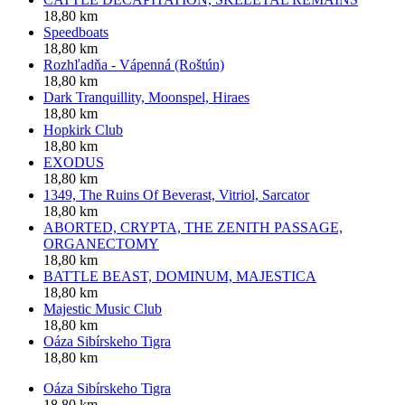
18,80 km
Speedboats
18,80 km
Rozhľadňa - Vápenná (Roštún)
18,80 km
Dark Tranquillity, Moonspel, Hiraes
18,80 km
Hopkirk Club
18,80 km
EXODUS
18,80 km
1349, The Ruins Of Beverast, Vitriol, Sarcator
18,80 km
ABORTED, CRYPTA, THE ZENITH PASSAGE,
ORGANECTOMY
18,80 km
BATTLE BEAST, DOMINUM, MAJESTICA
18,80 km
Majestic Music Club
18,80 km
Oáza Sibírskeho Tigra
18,80 km
Oáza Sibírskeho Tigra
18,80 km