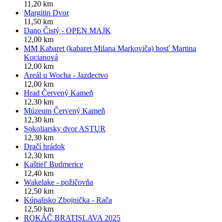
11,20 km
Margitin Dvor
11,50 km
Dano Čistý - OPEN MAJK
12,00 km
MM Kabaret (kabaret Milana Markoviča) hosť Martina
Kocianová
12,00 km
Areál u Wocha - Jazdectvo
12,00 km
Hrad Červený Kameň
12,30 km
Múzeum Červený Kameň
12,30 km
Sokoliarsky dvor ASTUR
12,30 km
Dračí hrádok
12,30 km
Kaštieľ Budmerice
12,40 km
Wakelake - požičovňa
12,50 km
Kúpalisko Zbojnička - Rača
12,50 km
ROKÁČ BRATISLAVA 2025