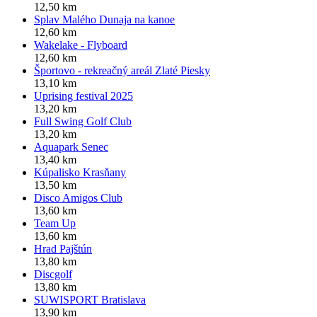
12,50 km
Splav Malého Dunaja na kanoe
12,60 km
Wakelake - Flyboard
12,60 km
Športovo - rekreačný areál Zlaté Piesky
13,10 km
Uprising festival 2025
13,20 km
Full Swing Golf Club
13,20 km
Aquapark Senec
13,40 km
Kúpalisko Krasňany
13,50 km
Disco Amigos Club
13,60 km
Team Up
13,60 km
Hrad Pajštún
13,80 km
Discgolf
13,80 km
SUWISPORT Bratislava
13,90 km