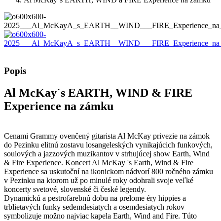
Popis
Al McKay´s EARTH, WIND & FIRE
Experience na zámku
Cenami Grammy ovenčený gitarista Al McKay privezie na zámok
do Pezinku elitnú zostavu losangeleských vynikajúcich funkových,
soulových a jazzových muzikantov v strhujúcej show Earth, Wind
& Fire Experience. Koncert Al McKay 's Earth, Wind & Fire
Experience sa uskutoční na ikonickom nádvorí 800 ročného zámku
v Pezinku na ktorom už po minulé roky odohrali svoje veľké
koncerty svetové, slovenské či české legendy.
Dynamickú a pestrofarebnú dobu na prelome éry hippies a
trblietavých funky sedemdesiatych a osemdesiatych rokov
symbolizuje možno najviac kapela Earth, Wind and Fire. Túto