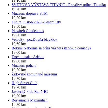
19,10 km
SVETOVÁ VÝSTAVA TITANIC - Pravdivý príbeh Titaniku
19,20 km
Múzeum dopravy STM
19,20 km
Future Fusion 2025 - Smart City
19,50 km
Plaváreň Gaudeamus
19,60 km
Velocity - požičovňa bicyklov
19,60 km
Bekim: Neberme sa príliš vážne! (stand-up comedy)
19,60 km
Trochu inak s Adelou
19,60 km
Múzeum polície
19,70 km
Židovské komunitné múzeum
19,70 km
High Street Club
19,70 km
Jazdecký klub Ranč 4C
19,70 km
Reštaurácia Maximilián
19,70 km