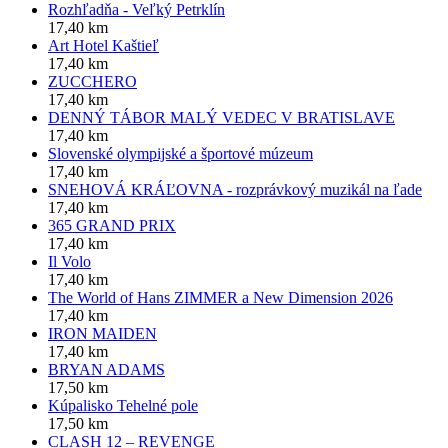
Rozhľadňa - Veľký Petrklín
17,40 km
Art Hotel Kaštieľ
17,40 km
ZUCCHERO
17,40 km
DENNÝ TÁBOR MALÝ VEDEC V BRATISLAVE
17,40 km
Slovenské olympijské a športové múzeum
17,40 km
SNEHOVÁ KRÁĽOVNA - rozprávkový muzikál na ľade
17,40 km
365 GRAND PRIX
17,40 km
Il Volo
17,40 km
The World of Hans ZIMMER a New Dimension 2026
17,40 km
IRON MAIDEN
17,40 km
BRYAN ADAMS
17,50 km
Kúpalisko Tehelné pole
17,50 km
CLASH 12 – REVENGE