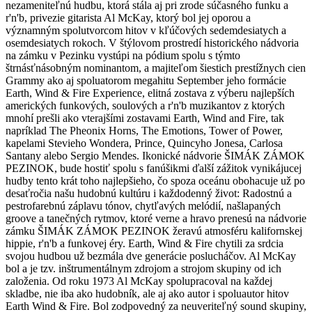
nezameniteľnú hudbu, ktorá stála aj pri zrode súčasného funku a
r'n'b, privezie gitarista Al McKay, ktorý bol jej oporou a
významným spolutvorcom hitov v kľúčových sedemdesiatych a
osemdesiatych rokoch. V štýlovom prostredí historického nádvoria
na zámku v Pezinku vystúpi na pódium spolu s týmto
štrnásťnásobným nominantom, a majiteľom šiestich prestížnych cien
Grammy ako aj spoluatorom megahitu September jeho formácie
Earth, Wind & Fire Experience, elitná zostava z výberu najlepších
amerických funkových, soulových a r'n'b muzikantov z ktorých
mnohí prešli ako vterajšími zostavami Earth, Wind and Fire, tak
napríklad The Pheonix Horns, The Emotions, Tower of Power,
kapelami Stevieho Wondera, Prince, Quincyho Jonesa, Carlosa
Santany alebo Sergio Mendes. Ikonické nádvorie ŠIMÁK ZÁMOK
PEZINOK, bude hostiť spolu s fanúšikmi ďalší zážitok vynikájucej
hudby tento krát toho najlepšieho, čo spoza oceánu obohacuje už po
desaťročia našu hudobnú kultúru i každodenný život: Radostnú a
pestrofarebnú záplavu tónov, chytľavých melódií, našlapaných
groove a tanečných rytmov, ktoré verne a hravo prenesú na nádvorie
zámku ŠIMÁK ZÁMOK PEZINOK žeravú atmosféru kalifornskej
hippie, r'n'b a funkovej éry. Earth, Wind & Fire chytili za srdcia
svojou hudbou už bezmála dve generácie poslucháčov. Al McKay
bol a je tzv. inštrumentálnym zdrojom a strojom skupiny od ich
založenia. Od roku 1973 Al McKay spolupracoval na každej
skladbe, nie iba ako hudobník, ale aj ako autor i spoluautor hitov
Earth Wind & Fire. Bol zodpovedný za neuveriteľný sound skupiny,