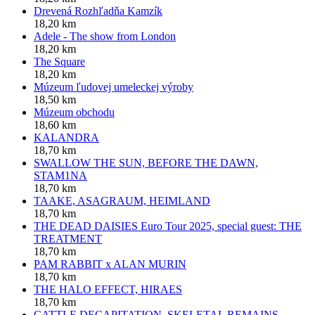
Drevená Rozhľadňa Kamzík
18,20 km
Adele - The show from London
18,20 km
The Square
18,20 km
Múzeum ľudovej umeleckej výroby
18,50 km
Múzeum obchodu
18,60 km
KALANDRA
18,70 km
SWALLOW THE SUN, BEFORE THE DAWN,
STAM1NA
18,70 km
TAAKE, ASAGRAUM, HEIMLAND
18,70 km
THE DEAD DAISIES Euro Tour 2025, special guest: THE
TREATMENT
18,70 km
PAM RABBIT x ALAN MURIN
18,70 km
THE HALO EFFECT, HIRAES
18,70 km
CATTLE DECAPITATION, SKELETAL REMAINS