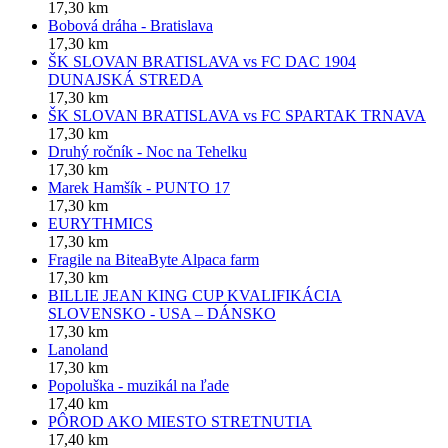
17,30 km
Bobová dráha - Bratislava
17,30 km
ŠK SLOVAN BRATISLAVA vs FC DAC 1904
DUNAJSKÁ STREDA
17,30 km
ŠK SLOVAN BRATISLAVA vs FC SPARTAK TRNAVA
17,30 km
Druhý ročník - Noc na Tehelku
17,30 km
Marek Hamšík - PUNTO 17
17,30 km
EURYTHMICS
17,30 km
Fragile na BiteaByte Alpaca farm
17,30 km
BILLIE JEAN KING CUP KVALIFIKÁCIA
SLOVENSKO - USA – DÁNSKO
17,30 km
Lanoland
17,30 km
Popoluška - muzikál na ľade
17,40 km
PÔROD AKO MIESTO STRETNUTIA
17,40 km