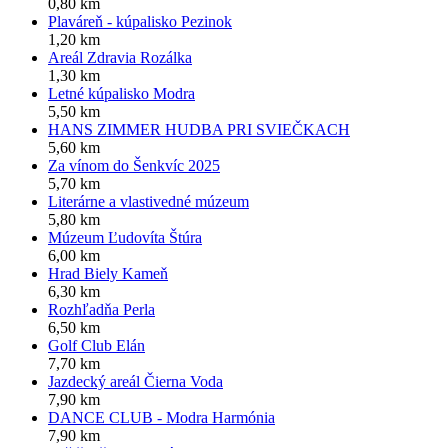
0,80 km
Plaváreň - kúpalisko Pezinok
1,20 km
Areál Zdravia Rozálka
1,30 km
Letné kúpalisko Modra
5,50 km
HANS ZIMMER HUDBA PRI SVIEČKACH
5,60 km
Za vínom do Šenkvíc 2025
5,70 km
Literárne a vlastivedné múzeum
5,80 km
Múzeum Ľudovíta Štúra
6,00 km
Hrad Biely Kameň
6,30 km
Rozhľadňa Perla
6,50 km
Golf Club Elán
7,70 km
Jazdecký areál Čierna Voda
7,90 km
DANCE CLUB - Modra Harmónia
7,90 km