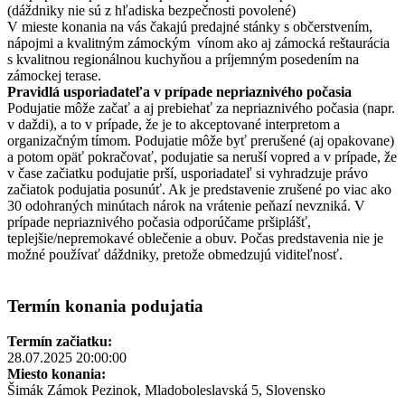
(dáždniky nie sú z hľadiska bezpečnosti povolené)
V mieste konania na vás čakajú predajné stánky s občerstvením,
nápojmi a kvalitným zámockým vínom ako aj zámocká reštaurácia
s kvalitnou regionálnou kuchyňou a príjemným posedením na
zámockej terase.
Pravidlá usporiadateľa v prípade nepriaznivého počasia
Podujatie môže začať a aj prebiehať za nepriaznivého počasia (napr.
v daždi), a to v prípade, že je to akceptované interpretom a
organizačným tímom. Podujatie môže byť prerušené (aj opakovane)
a potom opäť pokračovať, podujatie sa neruší vopred a v prípade, že
v čase začiatku podujatie prší, usporiadateľ si vyhradzuje právo
začiatok podujatia posunúť. Ak je predstavenie zrušené po viac ako
30 odohraných minútach nárok na vrátenie peňazí nevzniká. V
prípade nepriaznivého počasia odporúčame pršiplášť,
teplejšie/nepremokavé oblečenie a obuv. Počas predstavenia nie je
možné používať dáždniky, pretože obmedzujú viditeľnosť.
Termín konania podujatia
Termín začiatku:
28.07.2025 20:00:00
Miesto konania:
Šimák Zámok Pezinok, Mladoboleslavská 5, Slovensko