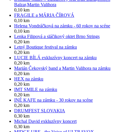
Balzar,Martin Valihora
0,10 km
FRAGILE a MÁRIA ČÍROVÁ
0,10 km
Helena Vondráčková na zámku - 60 rokov na scéne
0,10 km
Lenka Filipová a sláčikový oktet Brno Strings
0,20 km
Letný Boutique festival na zámku
0,20 km
LUCIE BÍLÁ exkluzívny koncert na zámku
0,20 km
Marián Čekovský band a Martin Valihora na zámku
0,20 km
HEX na zámku
0,20 km
IMT SMILE na zámku
0,20 km
INÉ KAFE na zámku - 30 rokov na scéne
0,20 km
DRUMFEST SLOVAKIA
0,30 km
Michal David exkluzívny koncert
0,30 km
MIDGE URE - the Voice of ULTRAVOX