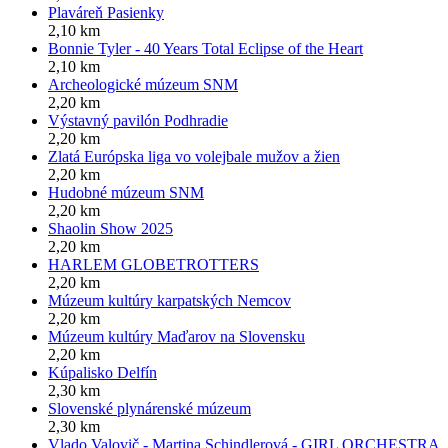
Plaváreň Pasienky
2,10 km
Bonnie Tyler - 40 Years Total Eclipse of the Heart
2,10 km
Archeologické múzeum SNM
2,20 km
Výstavný pavilón Podhradie
2,20 km
Zlatá Európska liga vo volejbale mužov a žien
2,20 km
Hudobné múzeum SNM
2,20 km
Shaolin Show 2025
2,20 km
HARLEM GLOBETROTTERS
2,20 km
Múzeum kultúry karpatských Nemcov
2,20 km
Múzeum kultúry Maďarov na Slovensku
2,20 km
Kúpalisko Delfín
2,30 km
Slovenské plynárenské múzeum
2,30 km
Vlado Valovič - Martina Schindlerová - GIRL ORCHESTRA