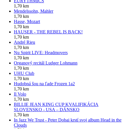
EURYTHMICS
1,70 km
Mendelssohn, Mahler
1,70 km
Hasse, Mozart
1,70 km
HAUSER - THE REBEL IS BACK!
1,70 km
André Rieu
1,70 km
Nu Spirit LIVE: Headmovers
1,70 km
Organový recitál Ludger Lohmann
1,70 km
UHU Club
1,70 km
Hudobná šou na ľade Frozen 1a2
1,70 km
Il Volo
1,70 km
BILLIE JEAN KING CUP KVALIFIKÁCIA
SLOVENSKO - USA – DÁNSKO
1,70 km
In Jazz We Trust - Peter Dobai krstí svoj album Head in the
Clouds