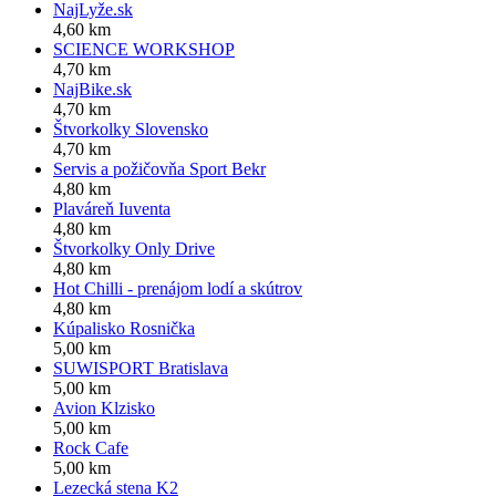
NajLyže.sk
4,60 km
SCIENCE WORKSHOP
4,70 km
NajBike.sk
4,70 km
Štvorkolky Slovensko
4,70 km
Servis a požičovňa Sport Bekr
4,80 km
Plaváreň Iuventa
4,80 km
Štvorkolky Only Drive
4,80 km
Hot Chilli - prenájom lodí a skútrov
4,80 km
Kúpalisko Rosnička
5,00 km
SUWISPORT Bratislava
5,00 km
Avion Klzisko
5,00 km
Rock Cafe
5,00 km
Lezecká stena K2