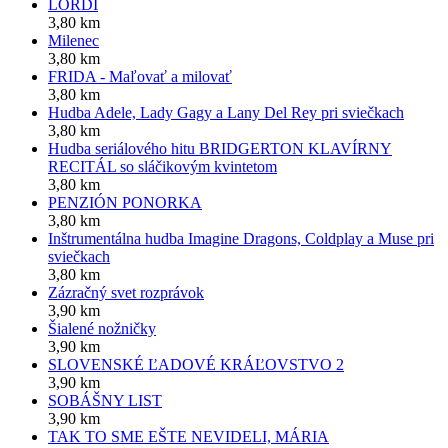
LORDI
3,80 km
Milenec
3,80 km
FRIDA - Maľovať a milovať
3,80 km
Hudba Adele, Lady Gagy a Lany Del Rey pri sviečkach
3,80 km
Hudba seriálového hitu BRIDGERTON KLAVÍRNY
RECITÁL so sláčikovým kvintetom
3,80 km
PENZIÓN PONORKA
3,80 km
Inštrumentálna hudba Imagine Dragons, Coldplay a Muse pri
sviečkach
3,80 km
Zázračný svet rozprávok
3,90 km
Šialené nožničky
3,90 km
SLOVENSKÉ ĽADOVÉ KRÁĽOVSTVO 2
3,90 km
SOBÁŠNY LIST
3,90 km
TAK TO SME EŠTE NEVIDELI, MÁRIA