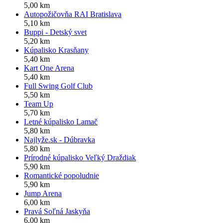
5,00 km
Autopožičovňa RAI Bratislava
5,10 km
Buppi - Detský svet
5,20 km
Kúpalisko Krasňany
5,40 km
Kart One Arena
5,40 km
Full Swing Golf Club
5,50 km
Team Up
5,70 km
Letné kúpalisko Lamač
5,80 km
Najlyže.sk - Dúbravka
5,80 km
Prírodné kúpalisko Veľký Draždiak
5,90 km
Romantické popoludnie
5,90 km
Jump Arena
6,00 km
Pravá Soľná Jaskyňa
6,00 km