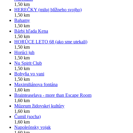
1,50 km
HEREČKY (miluj blížneho svojho)
1,50 km
Bahamy
1,50 km
Bárbi hľada Kena
1,50 km
HORÚCE LETO 68 (ako sme utekali)
1,50 km
Horúci juh
1,50 km
Nu Spirit Club
1,50 km
Bohyňa vo vani
1,50 km
Maximiliánova fontána
1,60 km
Brainteaselava - more than Escape Room
1,60 km
Múzeum židovskej kultúry
1,60 km
Čumil (socha)
1,60 km
Napoleónsky vojak
1,60 km