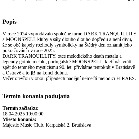
Popis
V roce 2024 vyprodávalo společné turné DARK TRANQUILLITY
a MOONSPELL kluby a sály dlouho dlouho dopředu a není divu,
že se obě kapely rozhodly symbolicky na Štědrý den oznámit jeho
pokračování i v roce 2025.
DARK TRANQUILLITY, otce melodického death metalu a
legendy gothic metalu, portugalské MOONSPELL, kteří nás vrátí
zpět do temného mysticismu 90. let. přivítáme tentokrát v Bratislavě
a Ostravě a to již na konci dubna.
Večer otevřou v obou případech nadějní němečtí melodici HIRAES.
Termín konania podujatia
Termín začiatku:
18.04.2025 19:00:00
Miesto konania:
Majestic Music Club, Karpatská 2, Bratislava