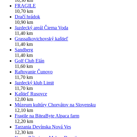
10,30 km
FRAGILE
10,70 km
Dračí hrádok
10,90 km
Jazdecký areál Čierna Voda
11,40 km
Grassalkovichovský kaštieľ
11,40 km
Sandberg
11,40 km
Golf Club Elán
11,60 km
Raftovanie Čunovo
11,70 km
Jazdecký klub Limit
11,70 km
Kaštieľ Rusovce
12,00 km
Múzeum kultúry Chorvátov na Slovensku
12,10 km
Fragile na BiteaByte Alpaca farm
12,20 km
Tarzania Devínska Nová Ves
12,30 km