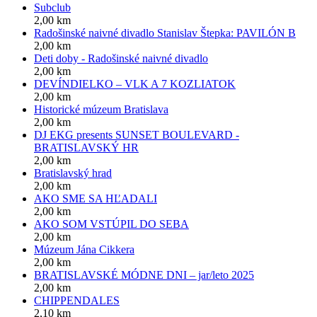
Subclub
2,00 km
Radošinské naivné divadlo Stanislav Štepka: PAVILÓN B
2,00 km
Deti doby - Radošinské naivné divadlo
2,00 km
DEVÍNDIELKO – VLK A 7 KOZLIATOK
2,00 km
Historické múzeum Bratislava
2,00 km
DJ EKG presents SUNSET BOULEVARD -
BRATISLAVSKÝ HR
2,00 km
Bratislavský hrad
2,00 km
AKO SME SA HĽADALI
2,00 km
AKO SOM VSTÚPIL DO SEBA
2,00 km
Múzeum Jána Cikkera
2,00 km
BRATISLAVSKÉ MÓDNE DNI – jar/leto 2025
2,00 km
CHIPPENDALES
2,10 km