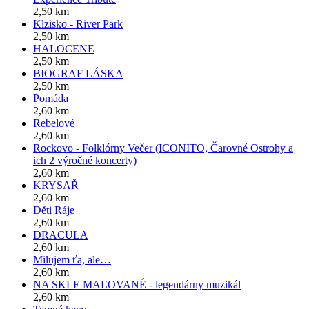
2,50 km
Klzisko - River Park
2,50 km
HALOCENE
2,50 km
BIOGRAF LÁSKA
2,50 km
Pomáda
2,60 km
Rebelové
2,60 km
Rockovo - Folklórny Večer (ICONITO, Čarovné Ostrohy a
ich 2 výročné koncerty)
2,60 km
KRYSAŘ
2,60 km
Děti Ráje
2,60 km
DRACULA
2,60 km
Milujem ťa, ale…
2,60 km
NA SKLE MAĽOVANÉ - legendárny muzikál
2,60 km