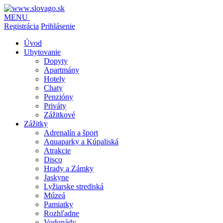
MENU
Registrácia
Prihlásenie
Úvod
Ubytovanie
Dopyty
Apartmány
Hotely
Chaty
Penzióny
Priváty
Zážitkové
Zážitky
Adrenalín a šport
Aquaparky a Kúpaliská
Atrakcie
Disco
Hrady a Zámky
Jaskyne
Lyžiarske strediská
Múzeá
Pamiatky
Rozhľadne
Vodopády