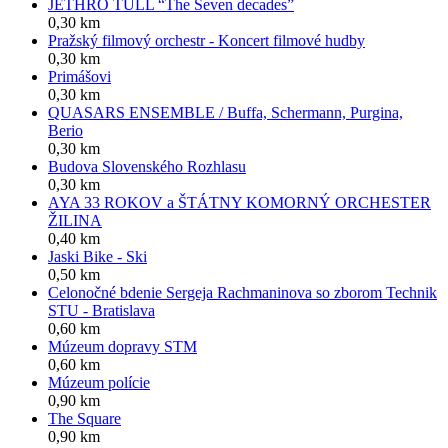
JETHRO TULL “The Seven decades”
0,30 km
Pražský filmový orchestr - Koncert filmové hudby
0,30 km
Primášovi
0,30 km
QUASARS ENSEMBLE / Buffa, Schermann, Purgina,
Berio
0,30 km
Budova Slovenského Rozhlasu
0,30 km
AYA 33 ROKOV a ŠTÁTNY KOMORNÝ ORCHESTER
ŽILINA
0,40 km
Jaski Bike - Ski
0,50 km
Celonočné bdenie Sergeja Rachmaninova so zborom Technik
STU - Bratislava
0,60 km
Múzeum dopravy STM
0,60 km
Múzeum polície
0,90 km
The Square
0,90 km