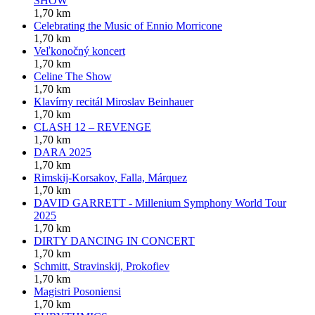
SHOW
1,70 km
Celebrating the Music of Ennio Morricone
1,70 km
Veľkonočný koncert
1,70 km
Celine The Show
1,70 km
Klavírny recitál Miroslav Beinhauer
1,70 km
CLASH 12 – REVENGE
1,70 km
DARA 2025
1,70 km
Rimskij-Korsakov, Falla, Márquez
1,70 km
DAVID GARRETT - Millenium Symphony World Tour
2025
1,70 km
DIRTY DANCING IN CONCERT
1,70 km
Schmitt, Stravinskij, Prokofiev
1,70 km
Magistri Posoniensi
1,70 km