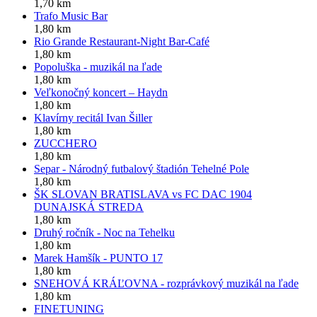
1,70 km
Trafo Music Bar
1,80 km
Rio Grande Restaurant-Night Bar-Café
1,80 km
Popoluška - muzikál na ľade
1,80 km
Veľkonočný koncert – Haydn
1,80 km
Klavírny recitál Ivan Šiller
1,80 km
ZUCCHERO
1,80 km
Separ - Národný futbalový štadión Tehelné Pole
1,80 km
ŠK SLOVAN BRATISLAVA vs FC DAC 1904
DUNAJSKÁ STREDA
1,80 km
Druhý ročník - Noc na Tehelku
1,80 km
Marek Hamšík - PUNTO 17
1,80 km
SNEHOVÁ KRÁĽOVNA - rozprávkový muzikál na ľade
1,80 km
FINETUNING