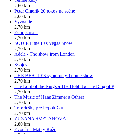
Temné kecy
2,60 km
Peter Cmorik 20 rokov na scéne
2,60 km
Vyznanie
2,70 km
Zem pamätá
2,70 km
SQUIRT: the Las Vegas Show
2,70 km
Adele - The show from London
2,70 km
Svojost
2,70 km
THE BEATLES symphony Tribute show
2,70 km
The Lord of the Rings a The Hobbit a The Ring of P
2,70 km
The Music of Hans Zimmer a Others
2,70 km
Tri oriešky pre Popolušku
2,70 km
ZUZANA SMATANOVÁ
2,80 km
Zvonár u Matky Božej