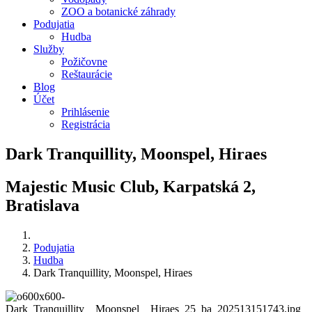
ZOO a botanické záhrady
Podujatia
Hudba
Služby
Požičovne
Reštaurácie
Blog
Účet
Prihlásenie
Registrácia
Dark Tranquillity, Moonspel, Hiraes
Majestic Music Club, Karpatská 2,
Bratislava
Podujatia
Hudba
Dark Tranquillity, Moonspel, Hiraes