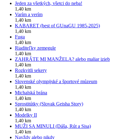
Jeden za všetkých, všetci do neba!
1,40 km
Varím a verím
1,40 km
KABARET (best of GUnaGU 1985-2025)
1,40 km
Fuga
1,40 km
Riaditeľky zemegule
1,40 km
ZAHRÁTE MI MANŽELA? alebo maliar izieb
1,40 km
Rozkvitli sekery
1,40 km
Slovenské olympijské a športové múzeum
1,40 km
Michalská brána
1,40 km
Sprostitútky (Slovak Geisha Story)
1,40 km
Modelky II
1,40 km
MUŽI SA MINULI (Dáša, Rút a Sisa)
1,40 km
Navždy alebo nikdy