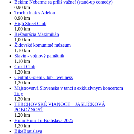
Bekim: Neberme sa príliš vážne! (stand-up comedy)
0,90 km
Trochu inak s Adelou
0,90 km
High Street Club
1,00 km
Reštaurácia Maximilián
1,00 km
Židovské komunitné múzeum
1,10 km
Slavín - vojnový pamätník
1,10 km
Great Club
1,20 km
Central Golem Club - wellness
1,20 km
Majstrovstvá Slovenska v tanci s exkluzívnym koncertom
Tiny
1,20 km
TERCHOVSKÉ VIANOCE – JASLIČKOVÁ
POBOŽNOSŤ
1,20 km
Huun Huur Tu Bratislava 2025
1,20 km
BikeBratislava