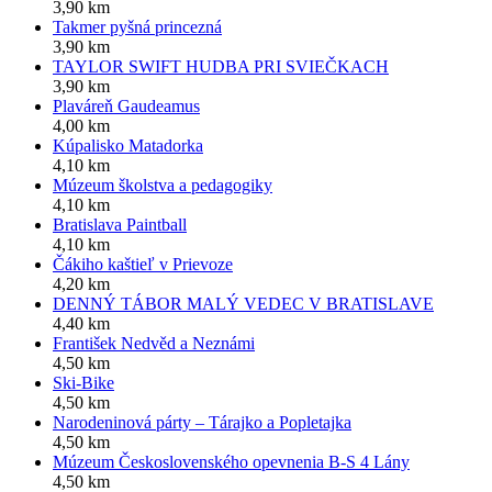
3,90 km
Takmer pyšná princezná
3,90 km
TAYLOR SWIFT HUDBA PRI SVIEČKACH
3,90 km
Plaváreň Gaudeamus
4,00 km
Kúpalisko Matadorka
4,10 km
Múzeum školstva a pedagogiky
4,10 km
Bratislava Paintball
4,10 km
Čákiho kaštieľ v Prievoze
4,20 km
DENNÝ TÁBOR MALÝ VEDEC V BRATISLAVE
4,40 km
František Nedvěd a Neznámi
4,50 km
Ski-Bike
4,50 km
Narodeninová párty – Tárajko a Popletajka
4,50 km
Múzeum Československého opevnenia B-S 4 Lány
4,50 km