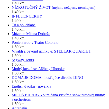
1,40 km
NÍZKOTUČNÝ ŽIVOT (nejem, nežijem, nemilujem)
1,40 km
INFLUENCERKY
1,40 km
Tri a pol chlapa
1,40 km
Múzeum Milana Dobeša
1,40 km
Ponte Pardo v Teatro Colorato
1,50 km
Vivaldi a beyond účinkuje: STELLAR QUARTET
1,50 km
Segway Tours
1,50 km
Modrý kostol sv. Alžbety Uhorskej
1,50 km
DOMA JE DOMA - hosťujúce divadlo DINO
1,50 km
English dvojka - nová krv
1,50 km
MILOŠ BIHÁRY - Virtuózna klavírna show filmovej hudby
s orchestrom
1,50 km
Adrenalín