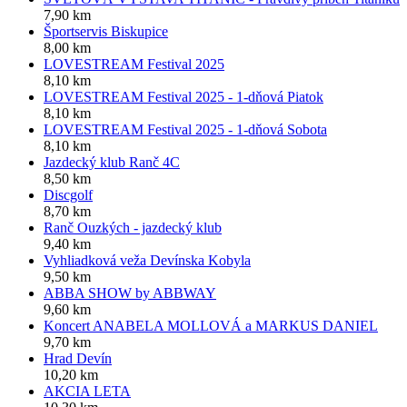
7,90 km
Športservis Biskupice
8,00 km
LOVESTREAM Festival 2025
8,10 km
LOVESTREAM Festival 2025 - 1-dňová Piatok
8,10 km
LOVESTREAM Festival 2025 - 1-dňová Sobota
8,10 km
Jazdecký klub Ranč 4C
8,50 km
Discgolf
8,70 km
Ranč Ouzkých - jazdecký klub
9,40 km
Vyhliadková veža Devínska Kobyla
9,50 km
ABBA SHOW by ABBWAY
9,60 km
Koncert ANABELA MOLLOVÁ a MARKUS DANIEL
9,70 km
Hrad Devín
10,20 km
AKCIA LETA