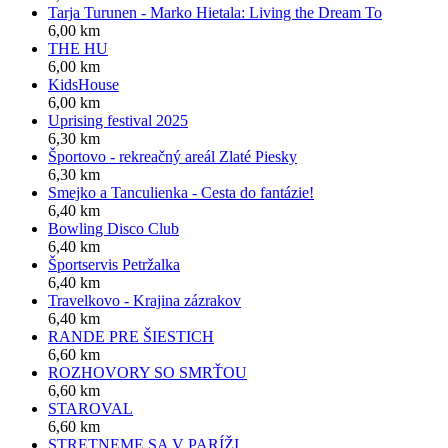
Tarja Turunen - Marko Hietala: Living the Dream To
6,00 km
THE HU
6,00 km
KidsHouse
6,00 km
Uprising festival 2025
6,30 km
Športovo - rekreačný areál Zlaté Piesky
6,30 km
Smejko a Tanculienka - Cesta do fantázie!
6,40 km
Bowling Disco Club
6,40 km
Športservis Petržalka
6,40 km
Travelkovo - Krajina zázrakov
6,40 km
RANDE PRE ŠIESTICH
6,60 km
ROZHOVORY SO SMRŤOU
6,60 km
STAROVAL
6,60 km
STRETNEME SA V PARÍŽI