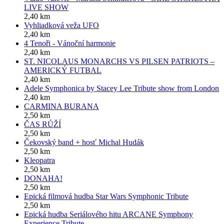
LIVE SHOW
2,40 km
Vyhliadková veža UFO
2,40 km
4 Tenoři - Vánoční harmonie
2,40 km
ST. NICOLAUS MONARCHS VS PILSEN PATRIOTS –
AMERICKÝ FUTBAL
2,40 km
Adele Symphonica by Stacey Lee Tribute show from London
2,40 km
CARMINA BURANA
2,50 km
ČAS RŮŽÍ
2,50 km
Čekovský band + hosť Michal Hudák
2,50 km
Kleopatra
2,50 km
DONAHA!
2,50 km
Epická filmová hudba Star Wars Symphonic Tribute
2,50 km
Epická hudba Seriálového hitu ARCANE Symphony
Experience Tribute