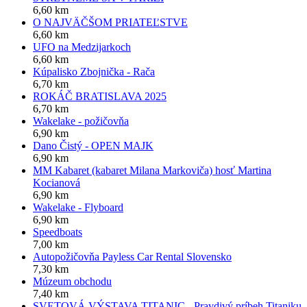
6,60 km
O NAJVÄČŠOM PRIATEĽSTVE
6,60 km
UFO na Medzijarkoch
6,60 km
Kúpalisko Zbojnička - Rača
6,70 km
ROKÁČ BRATISLAVA 2025
6,70 km
Wakelake - požičovňa
6,90 km
Dano Čistý - OPEN MAJK
6,90 km
MM Kabaret (kabaret Milana Markoviča) hosť Martina
Kocianová
6,90 km
Wakelake - Flyboard
6,90 km
Speedboats
7,00 km
Autopožičovňa Payless Car Rental Slovensko
7,30 km
Múzeum obchodu
7,40 km
SVETOVÁ VÝSTAVA TITANIC - Pravdivý príbeh Titaniku