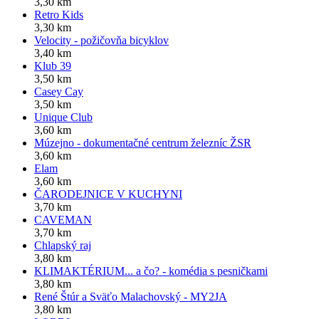
3,30 km
Retro Kids
3,30 km
Velocity - požičovňa bicyklov
3,40 km
Klub 39
3,50 km
Casey Cay
3,50 km
Unique Club
3,60 km
Múzejno - dokumentačné centrum železníc ŽSR
3,60 km
Elam
3,60 km
ČARODEJNICE V KUCHYNI
3,70 km
CAVEMAN
3,70 km
Chlapský raj
3,80 km
KLIMAKTÉRIUM... a čo? - komédia s pesničkami
3,80 km
René Štúr a Sväťo Malachovský - MY2JA
3,80 km