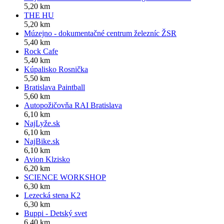
5,20 km
THE HU
5,20 km
Múzejno - dokumentačné centrum železníc ŽSR
5,40 km
Rock Cafe
5,40 km
Kúpalisko Rosnička
5,50 km
Bratislava Paintball
5,60 km
Autopožičovňa RAI Bratislava
6,10 km
NajLyže.sk
6,10 km
NajBike.sk
6,10 km
Avion Klzisko
6,20 km
SCIENCE WORKSHOP
6,30 km
Lezecká stena K2
6,30 km
Buppi - Detský svet
6,40 km