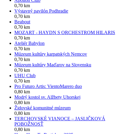
Apollon Club
0,70 km
Výstavný pavilón Podhradie
0,70 km
Beabout
0,70 km
MOZART - HAYDN S ORCHESTROM HILARIS
0,70 km
Ateliér Babylon
0,70 km
Múzeum kultúry karpatských Nemcov
0,70 km
Múzeum kultúry Maďarov na Slovensku
0,70 km
UHU Club
0,70 km
Pro Futuro Artis: VientoMarero duo
0,80 km
Modrý kostol sv. Alžbety Uhorskej
0,80 km
Židovské komunitné múzeum
0,80 km
TERCHOVSKÉ VIANOCE – JASLIČKOVÁ
POBOŽNOSŤ
0,80 km