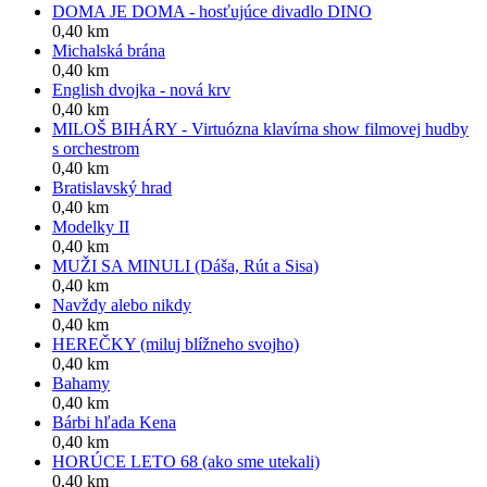
DOMA JE DOMA - hosťujúce divadlo DINO
0,40 km
Michalská brána
0,40 km
English dvojka - nová krv
0,40 km
MILOŠ BIHÁRY - Virtuózna klavírna show filmovej hudby
s orchestrom
0,40 km
Bratislavský hrad
0,40 km
Modelky II
0,40 km
MUŽI SA MINULI (Dáša, Rút a Sisa)
0,40 km
Navždy alebo nikdy
0,40 km
HEREČKY (miluj blížneho svojho)
0,40 km
Bahamy
0,40 km
Bárbi hľada Kena
0,40 km
HORÚCE LETO 68 (ako sme utekali)
0,40 km