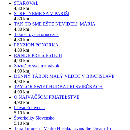
STAROVAL
4,80 km
STRETNEME SA V PARÍŽI
4,80 km
TAK TO SME EŠTE NEVIDELI, MÁRIA
4,80 km
Takmer pyšná princezná
4,80 km
PENZIÓN PONORKA
4,80 km
RANDE PRE ŠIESTICH
4,90 km
Zázračný svet rozprávok
4,90 km
DENNÝ TÁBOR MALÝ VEDEC V BRATISLAVE
4,90 km
TAYLOR SWIFT HUDBA PRI SVIEČKACH
4,90 km
O NAJVÄČŠOM PRIATEĽSTVE
4,90 km
Plaváreň Iuventa
5,10 km
Štvorkolky Slovensko
5,10 km
Tarja Turunen - Marko Hietala: Living the Dream To