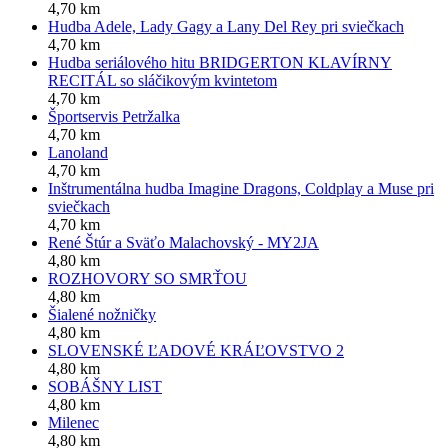
4,70 km
Hudba Adele, Lady Gagy a Lany Del Rey pri sviečkach
4,70 km
Hudba seriálového hitu BRIDGERTON KLAVÍRNY
RECITÁL so sláčikovým kvintetom
4,70 km
Športservis Petržalka
4,70 km
Lanoland
4,70 km
Inštrumentálna hudba Imagine Dragons, Coldplay a Muse pri
sviečkach
4,70 km
René Štúr a Sväťo Malachovský - MY2JA
4,80 km
ROZHOVORY SO SMRŤOU
4,80 km
Šialené nožničky
4,80 km
SLOVENSKÉ ĽADOVÉ KRÁĽOVSTVO 2
4,80 km
SOBÁŠNY LIST
4,80 km
Milenec
4,80 km