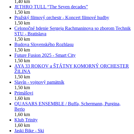
1,40 km
JETHRO TULL “The Seven decades”
1,50 km
Pražský filmový orchestr - Koncert filmové hudby
1,50 km
Celonočné bdenie Sergeja Rachmaninova so zborom Technik
STU - Bratislava
1,50 km
Budova Slovenského Rozhlasu
1,50 km
Future Fusion 2025 - Smart City
1,50 km
AYA 33 ROKOV a ŠTÁTNY KOMORNÝ ORCHESTER
ŽILINA
1,50 km
Slavín - vojnový pamätník
1,50 km
Primášovi
1,60 km
QUASARS ENSEMBLE / Buffa, Schermann, Purgina,
Berio
1,60 km
Klub Trinity
1,60 km
Jaski Bike - Ski