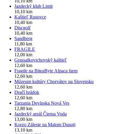
10,10 km
Jazdecký klub Limit
10,10 km
Kaštieľ Rusovce
10,40 km
Discgolf
10,40 km
Sandberg
11,80 km
FRAGILE
12,00 km
Grassalkovichovský kaštieľ
12,60 km
Fragile na BiteaByte Alpaca farm
12,60 km
Múzeum kultúry Chorvátov na Slovensku
12,60 km
Dračí hrádok
12,60 km
Tarzania Devínska Nová Ves
12,80 km
Jazdecký areál Čierna Voda
13,00 km
Korzo Zálesie na Malom Dunaji
13,10 km