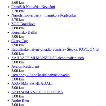
2,60 km
František Nedvěd a Neznámi
2,70 km
Narodeninová párty – Tárajko a Popletajka
2,70 km
ZOO Bratislava
2,80 km
Kúpalisko Delfín
2,90 km
Casey Cay
2,90 km
Radošinské naivné divadlo Stanislav Štepka: PAVILÓN B
3,00 km
ZAHRÁTE MI MANŽELA? alebo maliar izieb
3,00 km
Avalon Restaurant
3,00 km
Deti doby - Radošinské naivné divadlo
3,00 km
AKO SME SA HĽADALI
3,00 km
AKO SOM VSTÚPIL DO SEBA
3,00 km
André Rieu
3,00 km