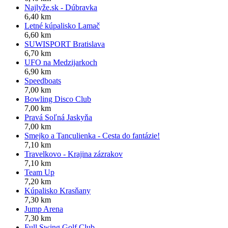
Najlyže.sk - Dúbravka
6,40 km
Letné kúpalisko Lamač
6,60 km
SUWISPORT Bratislava
6,70 km
UFO na Medzijarkoch
6,90 km
Speedboats
7,00 km
Bowling Disco Club
7,00 km
Pravá Soľná Jaskyňa
7,00 km
Smejko a Tanculienka - Cesta do fantázie!
7,10 km
Travelkovo - Krajina zázrakov
7,10 km
Team Up
7,20 km
Kúpalisko Krasňany
7,30 km
Jump Arena
7,30 km
Full Swing Golf Club