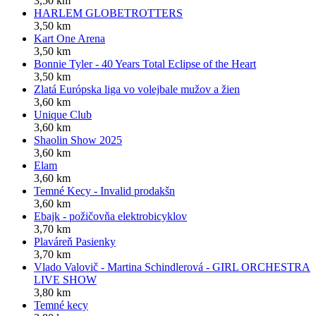
3,50 km
HARLEM GLOBETROTTERS
3,50 km
Kart One Arena
3,50 km
Bonnie Tyler - 40 Years Total Eclipse of the Heart
3,50 km
Zlatá Európska liga vo volejbale mužov a žien
3,60 km
Unique Club
3,60 km
Shaolin Show 2025
3,60 km
Elam
3,60 km
Temné Kecy - Invalid prodakšn
3,60 km
Ebajk - požičovňa elektrobicyklov
3,70 km
Plaváreň Pasienky
3,70 km
Vlado Valovič - Martina Schindlerová - GIRL ORCHESTRA
LIVE SHOW
3,80 km
Temné kecy