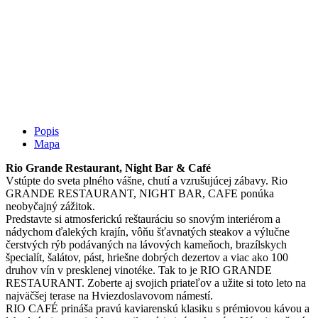
Popis
Mapa
Rio Grande Restaurant, Night Bar & Café
Vstúpte do sveta plného vášne, chutí a vzrušujúcej zábavy. Rio
GRANDE RESTAURANT, NIGHT BAR, CAFE ponúka
neobyčajný zážitok.
Predstavte si atmosferickú reštauráciu so snovým interiérom a
nádychom ďalekých krajín, vôňu šťavnatých steakov a výlučne
čerstvých rýb podávaných na lávových kameňoch, brazílskych
špecialít, šalátov, pást, hriešne dobrých dezertov a viac ako 100
druhov vín v presklenej vinotéke. Tak to je RIO GRANDE
RESTAURANT. Zoberte aj svojich priateľov a užite si toto leto na
najväčšej terase na Hviezdoslavovom námestí.
RIO CAFÉ prináša pravú kaviarenskú klasiku s prémiovou kávou a