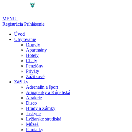
MENU
Registrácia
Prihlásenie
Úvod
Ubytovanie
Dopyty
Apartmány
Hotely
Chaty
Penzióny
Priváty
Zážitkové
Zážitky
Adrenalín a šport
Aquaparky a Kúpaliská
Atrakcie
Disco
Hrady a Zámky
Jaskyne
Lyžiarske strediská
Múzeá
Pamiatky