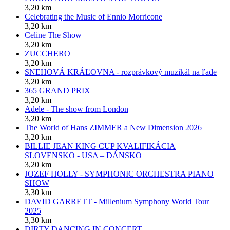
3,20 km
Celebrating the Music of Ennio Morricone
3,20 km
Celine The Show
3,20 km
ZUCCHERO
3,20 km
SNEHOVÁ KRÁĽOVNA - rozprávkový muzikál na ľade
3,20 km
365 GRAND PRIX
3,20 km
Adele - The show from London
3,20 km
The World of Hans ZIMMER a New Dimension 2026
3,20 km
BILLIE JEAN KING CUP KVALIFIKÁCIA
SLOVENSKO - USA – DÁNSKO
3,20 km
JOZEF HOLLY - SYMPHONIC ORCHESTRA PIANO
SHOW
3,30 km
DAVID GARRETT - Millenium Symphony World Tour
2025
3,30 km
DIRTY DANCING IN CONCERT