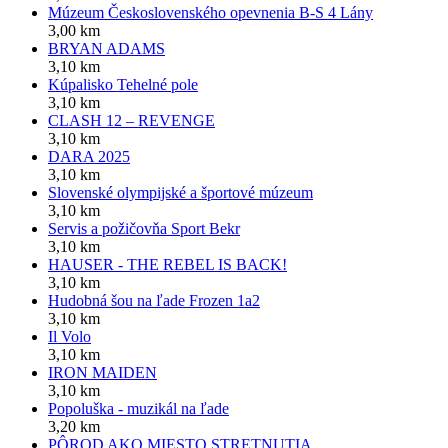
Múzeum Československého opevnenia B-S 4 Lány
3,00 km
BRYAN ADAMS
3,10 km
Kúpalisko Tehelné pole
3,10 km
CLASH 12 – REVENGE
3,10 km
DARA 2025
3,10 km
Slovenské olympijské a športové múzeum
3,10 km
Servis a požičovňa Sport Bekr
3,10 km
HAUSER - THE REBEL IS BACK!
3,10 km
Hudobná šou na ľade Frozen 1a2
3,10 km
Il Volo
3,10 km
IRON MAIDEN
3,10 km
Popoluška - muzikál na ľade
3,20 km
PÔROD AKO MIESTO STRETNUTIA