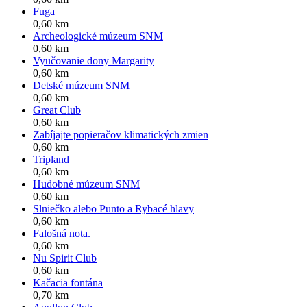
Fuga
0,60 km
Archeologické múzeum SNM
0,60 km
Vyučovanie dony Margarity
0,60 km
Detské múzeum SNM
0,60 km
Great Club
0,60 km
Zabíjajte popieračov klimatických zmien
0,60 km
Tripland
0,60 km
Hudobné múzeum SNM
0,60 km
Slniečko alebo Punto a Rybacé hlavy
0,60 km
Falošná nota.
0,60 km
Nu Spirit Club
0,60 km
Kačacia fontána
0,70 km