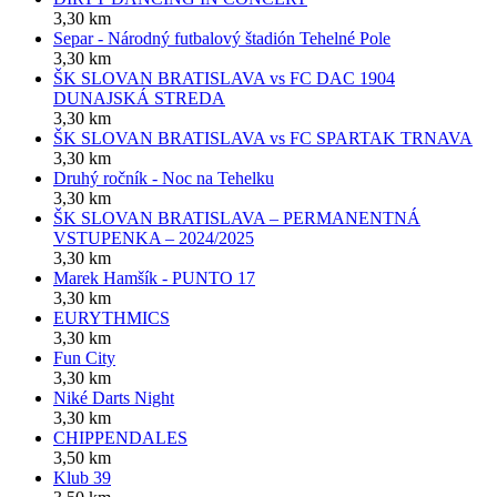
3,30 km
Separ - Národný futbalový štadión Tehelné Pole
3,30 km
ŠK SLOVAN BRATISLAVA vs FC DAC 1904
DUNAJSKÁ STREDA
3,30 km
ŠK SLOVAN BRATISLAVA vs FC SPARTAK TRNAVA
3,30 km
Druhý ročník - Noc na Tehelku
3,30 km
ŠK SLOVAN BRATISLAVA – PERMANENTNÁ
VSTUPENKA – 2024/2025
3,30 km
Marek Hamšík - PUNTO 17
3,30 km
EURYTHMICS
3,30 km
Fun City
3,30 km
Niké Darts Night
3,30 km
CHIPPENDALES
3,50 km
Klub 39