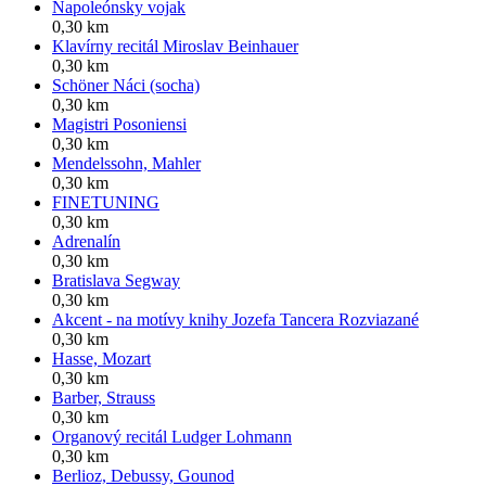
Napoleónsky vojak
0,30 km
Klavírny recitál Miroslav Beinhauer
0,30 km
Schöner Náci (socha)
0,30 km
Magistri Posoniensi
0,30 km
Mendelssohn, Mahler
0,30 km
FINETUNING
0,30 km
Adrenalín
0,30 km
Bratislava Segway
0,30 km
Akcent - na motívy knihy Jozefa Tancera Rozviazané
0,30 km
Hasse, Mozart
0,30 km
Barber, Strauss
0,30 km
Organový recitál Ludger Lohmann
0,30 km
Berlioz, Debussy, Gounod