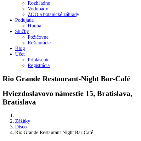
Rozhľadne
Vodopády
ZOO a botanické záhrady
Podujatia
Hudba
Služby
Požičovne
Reštaurácie
Blog
Účet
Prihlásenie
Registrácia
Rio Grande Restaurant-Night Bar-Café
Hviezdoslavovo námestie 15, Bratislava,
Bratislava
Zážitky
Disco
Rio Grande Restaurant-Night Bar-Café