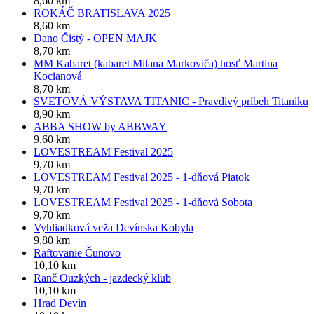
8,60 km
ROKÁČ BRATISLAVA 2025
8,60 km
Dano Čistý - OPEN MAJK
8,70 km
MM Kabaret (kabaret Milana Markoviča) hosť Martina
Kocianová
8,70 km
SVETOVÁ VÝSTAVA TITANIC - Pravdivý príbeh Titaniku
8,90 km
ABBA SHOW by ABBWAY
9,60 km
LOVESTREAM Festival 2025
9,70 km
LOVESTREAM Festival 2025 - 1-dňová Piatok
9,70 km
LOVESTREAM Festival 2025 - 1-dňová Sobota
9,70 km
Vyhliadková veža Devínska Kobyla
9,80 km
Raftovanie Čunovo
10,10 km
Ranč Ouzkých - jazdecký klub
10,10 km
Hrad Devín