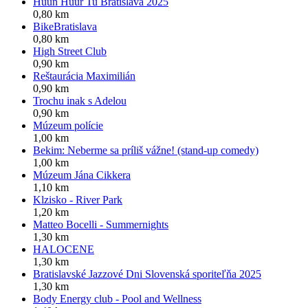
Huun Huur Tu Bratislava 2025
0,80 km
BikeBratislava
0,80 km
High Street Club
0,90 km
Reštaurácia Maximilián
0,90 km
Trochu inak s Adelou
0,90 km
Múzeum polície
1,00 km
Bekim: Neberme sa príliš vážne! (stand-up comedy)
1,00 km
Múzeum Jána Cikkera
1,10 km
Klzisko - River Park
1,20 km
Matteo Bocelli - Summernights
1,30 km
HALOCENE
1,30 km
Bratislavské Jazzové Dni Slovenská sporiteľňa 2025
1,30 km
Body Energy club - Pool and Wellness