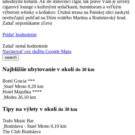
lahodnými tortami. Ak ste milovníci cigár, tak práve Vám je určený
cigarový lounge s koženými sedačkami, humidorom a veľkým
výberom whisky a koňakov. Útulná terasa na Panskej ulici naskytá
neobyčajný pohľad na Dóm svätého Martina a Bratislavský hrad.
Zatiaľ neponúkame zľavu
Pridať hodnotenie
Zatiaľ nemá hodnotenie
Navigovať cez službu Google Maps
Najbližšie ubytovanie v okolí
do 30 km
Botel Gracia ***
Staré Mesto 0,20 km
Hotel Majolika ****
Modra 26,10 km
Tipy na výlety v okolí
do 30 km
Trafo Music Bar
Bratislava - Staré Mesto 0,10 km
The Club Bratislava