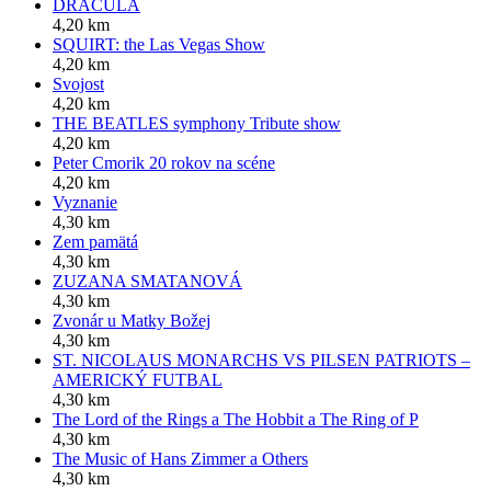
DRACULA
4,20 km
SQUIRT: the Las Vegas Show
4,20 km
Svojost
4,20 km
THE BEATLES symphony Tribute show
4,20 km
Peter Cmorik 20 rokov na scéne
4,20 km
Vyznanie
4,30 km
Zem pamätá
4,30 km
ZUZANA SMATANOVÁ
4,30 km
Zvonár u Matky Božej
4,30 km
ST. NICOLAUS MONARCHS VS PILSEN PATRIOTS –
AMERICKÝ FUTBAL
4,30 km
The Lord of the Rings a The Hobbit a The Ring of P
4,30 km
The Music of Hans Zimmer a Others
4,30 km