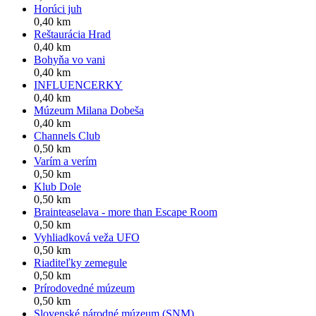
Horúci juh
0,40 km
Reštaurácia Hrad
0,40 km
Bohyňa vo vani
0,40 km
INFLUENCERKY
0,40 km
Múzeum Milana Dobeša
0,40 km
Channels Club
0,50 km
Varím a verím
0,50 km
Klub Dole
0,50 km
Brainteaselava - more than Escape Room
0,50 km
Vyhliadková veža UFO
0,50 km
Riaditeľky zemegule
0,50 km
Prírodovedné múzeum
0,50 km
Slovenské národné múzeum (SNM)