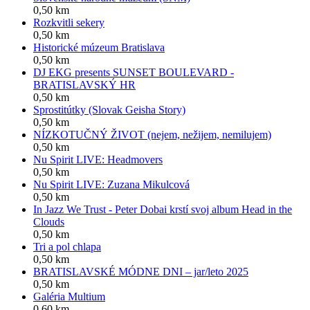
0,50 km
Rozkvitli sekery
0,50 km
Historické múzeum Bratislava
0,50 km
DJ EKG presents SUNSET BOULEVARD -
BRATISLAVSKÝ HR
0,50 km
Sprostitútky (Slovak Geisha Story)
0,50 km
NÍZKOTUČNÝ ŽIVOT (nejem, nežijem, nemilujem)
0,50 km
Nu Spirit LIVE: Headmovers
0,50 km
Nu Spirit LIVE: Zuzana Mikulcová
0,50 km
In Jazz We Trust - Peter Dobai krstí svoj album Head in the
Clouds
0,50 km
Tri a pol chlapa
0,50 km
BRATISLAVSKÉ MÓDNE DNI – jar/leto 2025
0,50 km
Galéria Multium
0,60 km