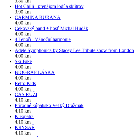
3,80 km
Hot Chilli - prenájom lodí a skútrov
3,90 km
CARMINA BURANA
4,00 km
Čekovský band + hosť Michal Hudák
4,00 km
4 Tenoři - Vánoční harmonie
4,00 km
Adele Symphonica by Stacey Lee Tribute show from London
4,00 km
Ski-Bike
4,00 km
BIOGRAF LÁSKA
4,00 km
Retro Kids
4,00 km
ČAS RŮŽÍ
4,10 km
Prírodné kúpalisko Veľký Draždiak
4,10 km
Kleopatra
4,10 km
KRYSAŘ
4,10 km