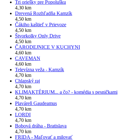
Tri oriešky pre Popolušku
4,30 km
Drevená Rozhľadňa Kamzík
4,50 km
Čákiho kaštieľ v Prievoze
4,50 km
Štvorkolky Only Drive
4,50 km
ČARODEJNICE V KUCHYNI
4,60 km
CAVEMAN
4,60 km
Televízna veža - Kamzík
4,70 km
Chlapský raj
4,70 km
KLIMAKTÉRIUM... a čo? - komédia s pesničkami
4,70 km
Plaváreň Gaudeamus
4,70 km
LORDI
4,70 km
Bobová dráha - Bratislava
4,70 km
FRIDA - Maľovať a milovať