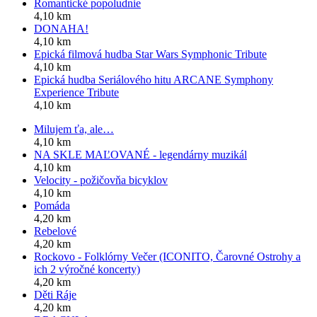
Romantické popoludnie
4,10 km
DONAHA!
4,10 km
Epická filmová hudba Star Wars Symphonic Tribute
4,10 km
Epická hudba Seriálového hitu ARCANE Symphony
Experience Tribute
4,10 km
Milujem ťa, ale…
4,10 km
NA SKLE MAĽOVANÉ - legendárny muzikál
4,10 km
Velocity - požičovňa bicyklov
4,10 km
Pomáda
4,20 km
Rebelové
4,20 km
Rockovo - Folklórny Večer (ICONITO, Čarovné Ostrohy a
ich 2 výročné koncerty)
4,20 km
Děti Ráje
4,20 km