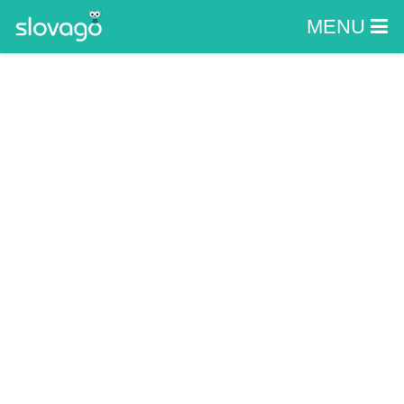
MENU
O nás
Dovoľte nám srdečne vás privítať na
našom portáli Slovago.
Sme radi, že ste sa k nám rozhodli zavítať a
veríme, že nájdete presne to, čo hľadáte. A možno
ešte niečo navyše. Sekciu „O nás“ ste
pravdepodobne otvorili preto, lebo vás zaujíma,
kto vlastne za naším portálom stojí a čo všetko
vám ponúkame.
Milujeme cestovanie po Slovensku a veľmi nás
teší pohľad na ľudí, či už Slovákov alebo