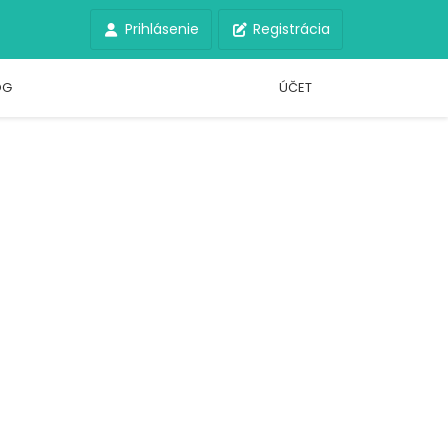
Prihlásenie
Registrácia
OG
ÚČET
á odpoveď!