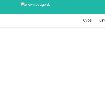
ÚVOD
UBY
Blog
Ako dovolenkovať na Slovensku čo n
Blog
Ako dovolenkovať na Slovensku čo
Ako dovolenkovať na Slovensku