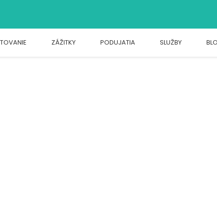
TOVANIE
ZÁŽITKY
PODUJATIA
SLUŽBY
BL
ajvýhodnejšie? Portál Slovago pozná odpoveď!
 najvýhodnejšie? Portál Slovago pozná odpoveď!
 čo najvýhodnejšie? Portál Slovago pozn