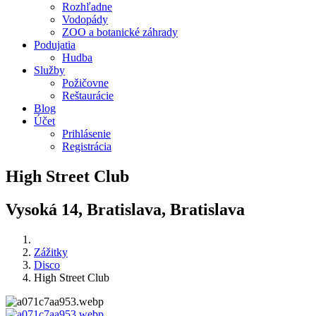
Rozhľadne
Vodopády
ZOO a botanické záhrady
Podujatia
Hudba
Služby
Požičovne
Reštaurácie
Blog
Účet
Prihlásenie
Registrácia
High Street Club
Vysoká 14, Bratislava, Bratislava
Zážitky
Disco
High Street Club