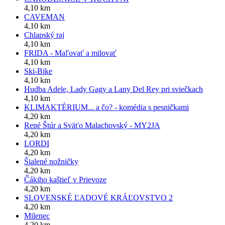
4,10 km
CAVEMAN
4,10 km
Chlapský raj
4,10 km
FRIDA - Maľovať a milovať
4,10 km
Ski-Bike
4,10 km
Hudba Adele, Lady Gagy a Lany Del Rey pri sviečkach
4,10 km
KLIMAKTÉRIUM... a čo? - komédia s pesničkami
4,20 km
René Štúr a Sväťo Malachovský - MY2JA
4,20 km
LORDI
4,20 km
Šialené nožničky
4,20 km
Čákiho kaštieľ v Prievoze
4,20 km
SLOVENSKÉ ĽADOVÉ KRÁĽOVSTVO 2
4,20 km
Milenec
4,20 km