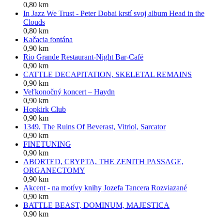
0,80 km
In Jazz We Trust - Peter Dobai krstí svoj album Head in the
Clouds
0,80 km
Kačacia fontána
0,90 km
Rio Grande Restaurant-Night Bar-Café
0,90 km
CATTLE DECAPITATION, SKELETAL REMAINS
0,90 km
Veľkonočný koncert – Haydn
0,90 km
Hopkirk Club
0,90 km
1349, The Ruins Of Beverast, Vitriol, Sarcator
0,90 km
FINETUNING
0,90 km
ABORTED, CRYPTA, THE ZENITH PASSAGE,
ORGANECTOMY
0,90 km
Akcent - na motívy knihy Jozefa Tancera Rozviazané
0,90 km
BATTLE BEAST, DOMINUM, MAJESTICA
0,90 km