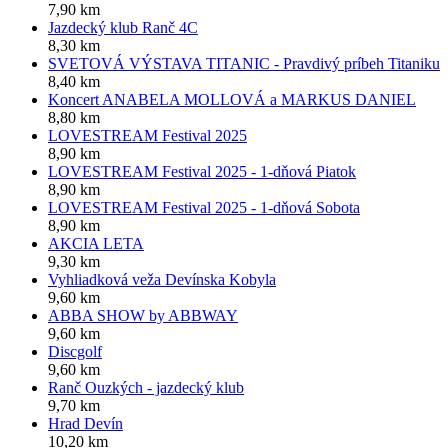
7,90 km
Jazdecký klub Ranč 4C
8,30 km
SVETOVÁ VÝSTAVA TITANIC - Pravdivý príbeh Titaniku
8,40 km
Koncert ANABELA MOLLOVÁ a MARKUS DANIEL
8,80 km
LOVESTREAM Festival 2025
8,90 km
LOVESTREAM Festival 2025 - 1-dňová Piatok
8,90 km
LOVESTREAM Festival 2025 - 1-dňová Sobota
8,90 km
AKCIA LETA
9,30 km
Vyhliadková veža Devínska Kobyla
9,60 km
ABBA SHOW by ABBWAY
9,60 km
Discgolf
9,60 km
Ranč Ouzkých - jazdecký klub
9,70 km
Hrad Devín
10,20 km