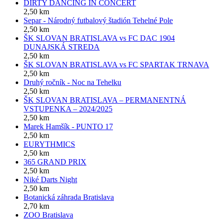
DIRTY DANCING IN CONCERT
2,50 km
Separ - Národný futbalový štadión Tehelné Pole
2,50 km
ŠK SLOVAN BRATISLAVA vs FC DAC 1904
DUNAJSKÁ STREDA
2,50 km
ŠK SLOVAN BRATISLAVA vs FC SPARTAK TRNAVA
2,50 km
Druhý ročník - Noc na Tehelku
2,50 km
ŠK SLOVAN BRATISLAVA – PERMANENTNÁ
VSTUPENKA – 2024/2025
2,50 km
Marek Hamšík - PUNTO 17
2,50 km
EURYTHMICS
2,50 km
365 GRAND PRIX
2,50 km
Niké Darts Night
2,50 km
Botanická záhrada Bratislava
2,70 km
ZOO Bratislava