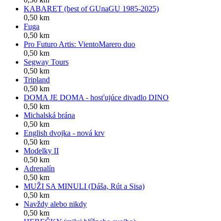
KABARET (best of GUnaGU 1985-2025)
0,50 km
Fuga
0,50 km
Pro Futuro Artis: VientoMarero duo
0,50 km
Segway Tours
0,50 km
Tripland
0,50 km
DOMA JE DOMA - hosťujúce divadlo DINO
0,50 km
Michalská brána
0,50 km
English dvojka - nová krv
0,50 km
Modelky II
0,50 km
Adrenalín
0,50 km
MUŽI SA MINULI (Dáša, Rút a Sisa)
0,50 km
Navždy alebo nikdy
0,50 km