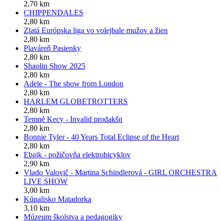
2,70 km
CHIPPENDALES
2,80 km
Zlatá Európska liga vo volejbale mužov a žien
2,80 km
Plaváreň Pasienky
2,80 km
Shaolin Show 2025
2,80 km
Adele - The show from London
2,80 km
HARLEM GLOBETROTTERS
2,80 km
Temné Kecy - Invalid prodakšn
2,80 km
Bonnie Tyler - 40 Years Total Eclipse of the Heart
2,80 km
Ebajk - požičovňa elektrobicyklov
2,90 km
Vlado Valovič - Martina Schindlerová - GIRL ORCHESTRA
LIVE SHOW
3,00 km
Kúpalisko Matadorka
3,10 km
Múzeum školstva a pedagogiky