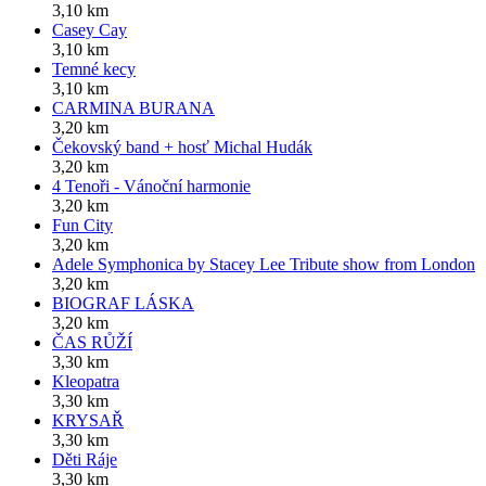
3,10 km
Casey Cay
3,10 km
Temné kecy
3,10 km
CARMINA BURANA
3,20 km
Čekovský band + hosť Michal Hudák
3,20 km
4 Tenoři - Vánoční harmonie
3,20 km
Fun City
3,20 km
Adele Symphonica by Stacey Lee Tribute show from London
3,20 km
BIOGRAF LÁSKA
3,20 km
ČAS RŮŽÍ
3,30 km
Kleopatra
3,30 km
KRYSAŘ
3,30 km
Děti Ráje
3,30 km