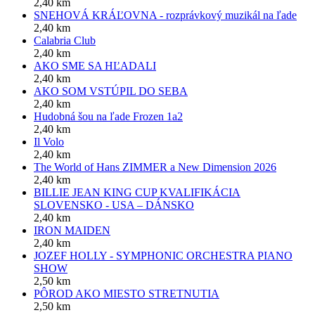
2,40 km
SNEHOVÁ KRÁĽOVNA - rozprávkový muzikál na ľade
2,40 km
Calabria Club
2,40 km
AKO SME SA HĽADALI
2,40 km
AKO SOM VSTÚPIL DO SEBA
2,40 km
Hudobná šou na ľade Frozen 1a2
2,40 km
Il Volo
2,40 km
The World of Hans ZIMMER a New Dimension 2026
2,40 km
BILLIE JEAN KING CUP KVALIFIKÁCIA
SLOVENSKO - USA – DÁNSKO
2,40 km
IRON MAIDEN
2,40 km
JOZEF HOLLY - SYMPHONIC ORCHESTRA PIANO
SHOW
2,50 km
PÔROD AKO MIESTO STRETNUTIA
2,50 km