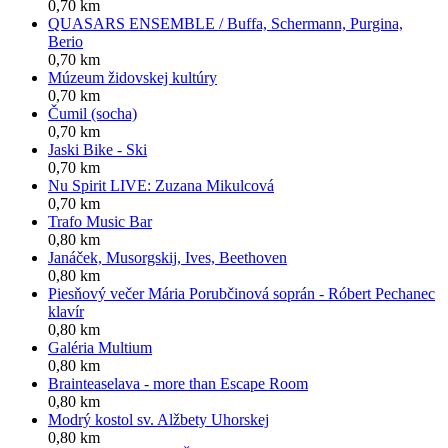
0,70 km
QUASARS ENSEMBLE / Buffa, Schermann, Purgina,
Berio
0,70 km
Múzeum židovskej kultúry
0,70 km
Čumil (socha)
0,70 km
Jaski Bike - Ski
0,70 km
Nu Spirit LIVE: Zuzana Mikulcová
0,70 km
Trafo Music Bar
0,80 km
Janáček, Musorgskij, Ives, Beethoven
0,80 km
Piesňový večer Mária Porubčinová soprán - Róbert Pechanec
klavír
0,80 km
Galéria Multium
0,80 km
Brainteaselava - more than Escape Room
0,80 km
Modrý kostol sv. Alžbety Uhorskej
0,80 km