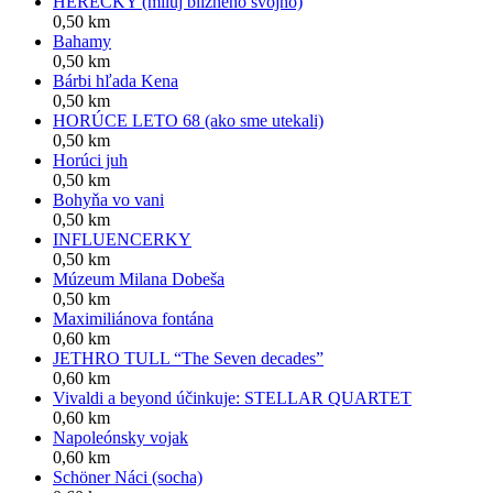
HEREČKY (miluj blížneho svojho)
0,50 km
Bahamy
0,50 km
Bárbi hľada Kena
0,50 km
HORÚCE LETO 68 (ako sme utekali)
0,50 km
Horúci juh
0,50 km
Bohyňa vo vani
0,50 km
INFLUENCERKY
0,50 km
Múzeum Milana Dobeša
0,50 km
Maximiliánova fontána
0,60 km
JETHRO TULL “The Seven decades”
0,60 km
Vivaldi a beyond účinkuje: STELLAR QUARTET
0,60 km
Napoleónsky vojak
0,60 km
Schöner Náci (socha)