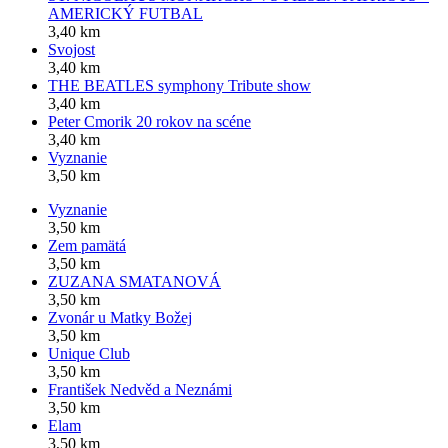
AMERICKÝ FUTBAL
3,40 km
Svojost
3,40 km
THE BEATLES symphony Tribute show
3,40 km
Peter Cmorik 20 rokov na scéne
3,40 km
Vyznanie
3,50 km
Vyznanie
3,50 km
Zem pamätá
3,50 km
ZUZANA SMATANOVÁ
3,50 km
Zvonár u Matky Božej
3,50 km
Unique Club
3,50 km
František Nedvěd a Neznámi
3,50 km
Elam
3,50 km