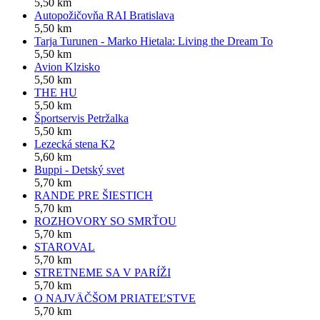
5,50 km
Autopožičovňa RAI Bratislava
5,50 km
Tarja Turunen - Marko Hietala: Living the Dream To
5,50 km
Avion Klzisko
5,50 km
THE HU
5,50 km
Športservis Petržalka
5,50 km
Lezecká stena K2
5,60 km
Buppi - Detský svet
5,70 km
RANDE PRE ŠIESTICH
5,70 km
ROZHOVORY SO SMRŤOU
5,70 km
STAROVAL
5,70 km
STRETNEME SA V PARÍŽI
5,70 km
O NAJVÄČŠOM PRIATEĽSTVE
5,70 km