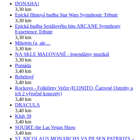
DONAHA!
3,30 km
Epická filmová hudba Star Wars Symphonic Tribute
3,30 km
Epická hudba Seriálového hitu ARCANE Symphony
Experience Tribute
3,30 km
Milujem ťa, ale…
3,30 km
NA SKLE MAĽOVANÉ - legendárny muzikál
3,30 km
Pomáda
3,40 km
Rebelové
3,40 km
Rockovo - Folklórny Večer (ICONITO, Čarovné Ostrohy a
ich 2 výročné koncerty)
3,40 km
DRACULA
3,40 km
Klub 39
3,40 km
SQUIRT: the Las Vegas Show
3,40 km
ST. NICOLAUS MONARCHS VS PILSEN PATRIOTS –