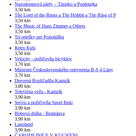
Narodeninová párty – Tárajko a Popletajka
3,50 km
The Lord of the Rings a The Hobbit a The Ring of P
3,50 km
The Music of Hans Zimmer a Others
3,50 km
Tri oriešky pre Popolušku
3,50 km
Retro Kids
3,50 km
Velocity - požičovňa bicyklov
3,70 km
Múzeum Československého opevnenia B-S 4 Lány
3,70 km
Drevená Rozhľadňa Kamzík
3,80 km
Televízna veža - Kamzík
3,90 km
Servis a požičovňa Sport Bekr
3,90 km
Bobová dráha - Bratislava
3,90 km
Lanoland
3,90 km
ČARODEJNICE V KUCHYNI