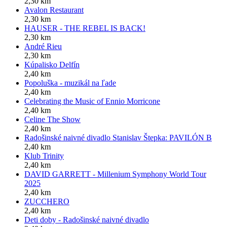
2,30 km
Avalon Restaurant
2,30 km
HAUSER - THE REBEL IS BACK!
2,30 km
André Rieu
2,30 km
Kúpalisko Delfín
2,40 km
Popoluška - muzikál na ľade
2,40 km
Celebrating the Music of Ennio Morricone
2,40 km
Celine The Show
2,40 km
Radošinské naivné divadlo Stanislav Štepka: PAVILÓN B
2,40 km
Klub Trinity
2,40 km
DAVID GARRETT - Millenium Symphony World Tour
2025
2,40 km
ZUCCHERO
2,40 km
Deti doby - Radošinské naivné divadlo