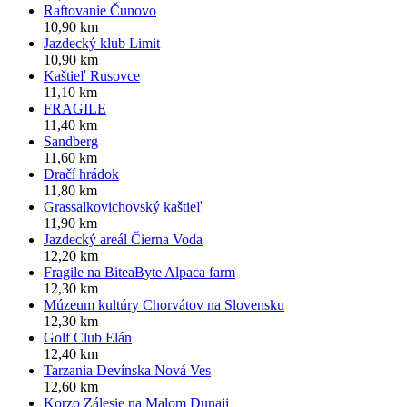
Raftovanie Čunovo
10,90 km
Jazdecký klub Limit
10,90 km
Kaštieľ Rusovce
11,10 km
FRAGILE
11,40 km
Sandberg
11,60 km
Dračí hrádok
11,80 km
Grassalkovichovský kaštieľ
11,90 km
Jazdecký areál Čierna Voda
12,20 km
Fragile na BiteaByte Alpaca farm
12,30 km
Múzeum kultúry Chorvátov na Slovensku
12,30 km
Golf Club Elán
12,40 km
Tarzania Devínska Nová Ves
12,60 km
Korzo Zálesie na Malom Dunaji