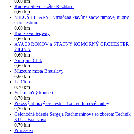
0,60 km
Budova Slovenského Rozhlasu
0,60 km
MILOŠ BIHÁRY - Virtuózna klavírna show filmovej hudby
s orchestrom
0,60 km
Bratislava Segway
0,60 km
AYA 33 ROKOV a ŠTÁTNY KOMORNÝ ORCHESTER
ŽILINA
0,60 km
Nu Spirit Club
0,60 km
Múzeum mesta Bratislavy
0,60 km
Le Club
0,70 km
Veľkonočný koncert
0,70 km
Pražský filmový orchestr - Koncert filmové hudby
0,70 km
Celonočné bdenie Sergeja Rachmaninova so zborom Technik
STU - Bratislava
0,70 km
Primášovi