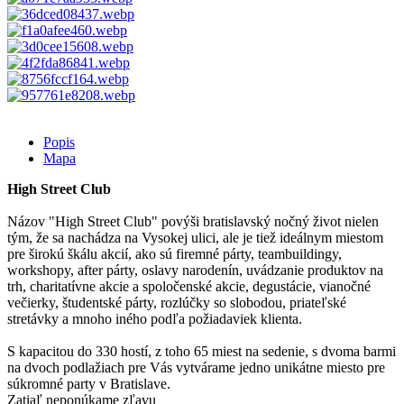
Popis
Mapa
High Street Club
Názov "High Street Club" povýši bratislavský nočný život nielen
tým, že sa nachádza na Vysokej ulici, ale je tiež ideálnym miestom
pre širokú škálu akcií, ako sú firemné párty, teambuildingy,
workshopy, after párty, oslavy narodenín, uvádzanie produktov na
trh, charitatívne akcie a spoločenské akcie, degustácie, vianočné
večierky, študentské párty, rozlúčky so slobodou, priateľské
stretávky a mnoho iného podľa požiadaviek klienta.
S kapacitou do 330 hostí, z toho 65 miest na sedenie, s dvoma barmi
na dvoch podlažiach pre Vás vytvárame jedno unikátne miesto pre
súkromné party v Bratislave.
Zatiaľ neponúkame zľavu