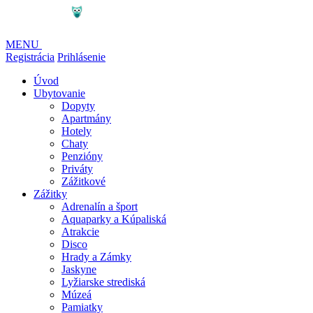
MENU
Registrácia
Prihlásenie
Úvod
Ubytovanie
Dopyty
Apartmány
Hotely
Chaty
Penzióny
Priváty
Zážitkové
Zážitky
Adrenalín a šport
Aquaparky a Kúpaliská
Atrakcie
Disco
Hrady a Zámky
Jaskyne
Lyžiarske strediská
Múzeá
Pamiatky