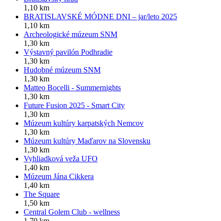
1,10 km
BRATISLAVSKÉ MÓDNE DNI – jar/leto 2025
1,10 km
Archeologické múzeum SNM
1,30 km
Výstavný pavilón Podhradie
1,30 km
Hudobné múzeum SNM
1,30 km
Matteo Bocelli - Summernights
1,30 km
Future Fusion 2025 - Smart City
1,30 km
Múzeum kultúry karpatských Nemcov
1,30 km
Múzeum kultúry Maďarov na Slovensku
1,30 km
Vyhliadková veža UFO
1,40 km
Múzeum Jána Cikkera
1,40 km
The Square
1,50 km
Central Golem Club - wellness
1,70 km