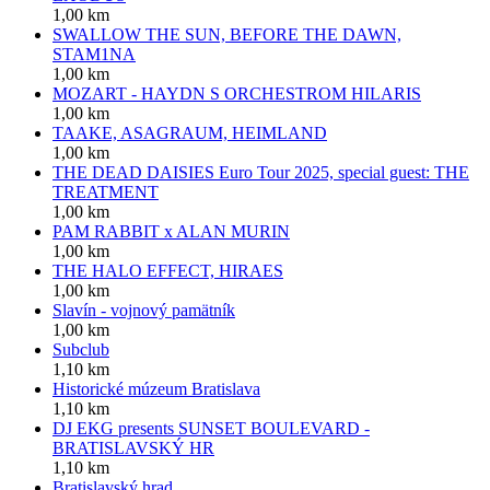
1,00 km
SWALLOW THE SUN, BEFORE THE DAWN,
STAM1NA
1,00 km
MOZART - HAYDN S ORCHESTROM HILARIS
1,00 km
TAAKE, ASAGRAUM, HEIMLAND
1,00 km
THE DEAD DAISIES Euro Tour 2025, special guest: THE
TREATMENT
1,00 km
PAM RABBIT x ALAN MURIN
1,00 km
THE HALO EFFECT, HIRAES
1,00 km
Slavín - vojnový pamätník
1,00 km
Subclub
1,10 km
Historické múzeum Bratislava
1,10 km
DJ EKG presents SUNSET BOULEVARD -
BRATISLAVSKÝ HR
1,10 km
Bratislavský hrad