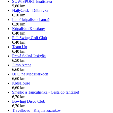
SUWISPORT Bratislava
5,80 km
Najlyže.sk - Dúbravka
6,10 km
Letné kúpalisko Lamač
6,20 km
Kúpalisko Krasňany
6,40 km
Full Swing Golf Club
6,40 km
Team Up
6,40 km
Pravá Soľná Jaskyňa
6,50 km
Jump Arena
6,60 km
UFO na Medzijarkoch
6,60 km
KidsHouse
6,60 km
Smejko a Tanculienka - Cesta do fantázie!
6,70 km
Bowling Disco Club
6,70 km
Travelkovo - Krajina zázrakov