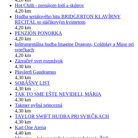
Hot Chilli - prenájom lodí a skútrov
4,20 km
Hudba seriálového hitu BRIDGERTON KLAVÍRNY
RECITÁL so sláčikovým kvintetom
4,20 km
PENZIÓN PONORKA
4,20 km
Inštrumentálna hudba Imagine Dragons, Coldplay a Muse pri
sviečkach
4,20 km
Zázračný svet rozprávok
4,30 km
Plaváreň Gaudeamus
4,30 km
SOBÁŠNY LIST
4,30 km
TAK TO SME EŠTE NEVIDELI, MÁRIA
4,30 km
Takmer pyšná princezná
4,30 km
TAYLOR SWIFT HUDBA PRI SVIEČKACH
4,30 km
Kart One Arena
4,40 km