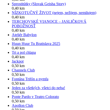
Sprostitútky (Slovak Geisha Story)
0,40 km
NÍZKOTUČNÝ ŽIVOT (nejem, nežijem, nemilujem)
0,40 km
TERCHOVSKÉ VIANOCE – JASLIČKOVÁ
POBOŽNOSŤ
0,40 km
Ateliér Babylon
0,40 km
Huun Huur Tu Bratislava 2025
0,40 km
Tri a pol chlapa
0,40 km
Jackpot
0,50 km
Channels Club
0,50 km
Fontána Trifón a nymfa
0,50 km
Jeden za všetkých, všetci do neba!
0,50 km
Ponte Pardo v Teatro Colorato
0,50 km
Apollon Club
0,50 km