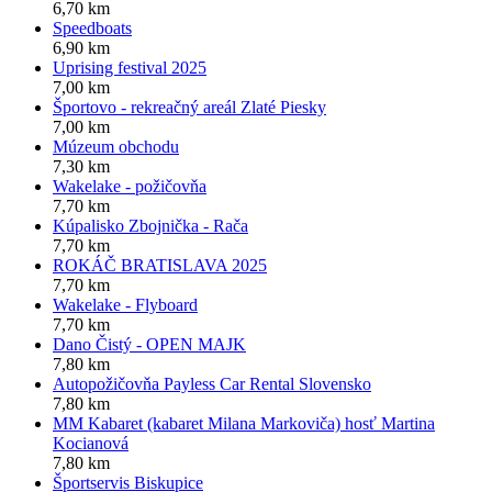
6,70 km
Speedboats
6,90 km
Uprising festival 2025
7,00 km
Športovo - rekreačný areál Zlaté Piesky
7,00 km
Múzeum obchodu
7,30 km
Wakelake - požičovňa
7,70 km
Kúpalisko Zbojnička - Rača
7,70 km
ROKÁČ BRATISLAVA 2025
7,70 km
Wakelake - Flyboard
7,70 km
Dano Čistý - OPEN MAJK
7,80 km
Autopožičovňa Payless Car Rental Slovensko
7,80 km
MM Kabaret (kabaret Milana Markoviča) hosť Martina
Kocianová
7,80 km
Športservis Biskupice