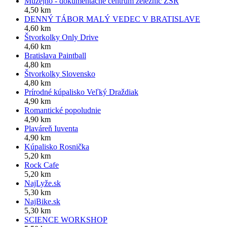
Múzejno - dokumentačné centrum železníc ŽSR
4,50 km
DENNÝ TÁBOR MALÝ VEDEC V BRATISLAVE
4,60 km
Štvorkolky Only Drive
4,60 km
Bratislava Paintball
4,80 km
Štvorkolky Slovensko
4,80 km
Prírodné kúpalisko Veľký Draždiak
4,90 km
Romantické popoludnie
4,90 km
Plaváreň Iuventa
4,90 km
Kúpalisko Rosnička
5,20 km
Rock Cafe
5,20 km
NajLyže.sk
5,30 km
NajBike.sk
5,30 km
SCIENCE WORKSHOP