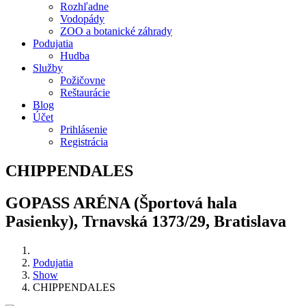
Rozhľadne
Vodopády
ZOO a botanické záhrady
Podujatia
Hudba
Služby
Požičovne
Reštaurácie
Blog
Účet
Prihlásenie
Registrácia
CHIPPENDALES
GOPASS ARÉNA (Športová hala
Pasienky), Trnavská 1373/29, Bratislava
Podujatia
Show
CHIPPENDALES