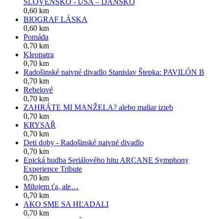
SLOVENSKO - USA – DÁNSKO
0,60 km
BIOGRAF LÁSKA
0,60 km
Pomáda
0,70 km
Kleopatra
0,70 km
Radošinské naivné divadlo Stanislav Štepka: PAVILÓN B
0,70 km
Rebelové
0,70 km
ZAHRÁTE MI MANŽELA? alebo maliar izieb
0,70 km
KRYSAŘ
0,70 km
Deti doby - Radošinské naivné divadlo
0,70 km
Epická hudba Seriálového hitu ARCANE Symphony
Experience Tribute
0,70 km
Milujem ťa, ale…
0,70 km
AKO SME SA HĽADALI
0,70 km