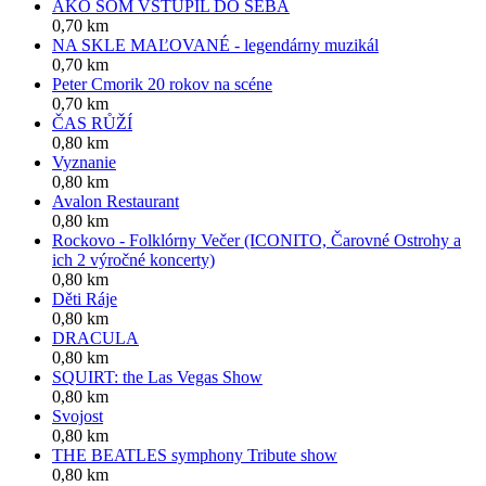
AKO SOM VSTÚPIL DO SEBA
0,70 km
NA SKLE MAĽOVANÉ - legendárny muzikál
0,70 km
Peter Cmorik 20 rokov na scéne
0,70 km
ČAS RŮŽÍ
0,80 km
Vyznanie
0,80 km
Avalon Restaurant
0,80 km
Rockovo - Folklórny Večer (ICONITO, Čarovné Ostrohy a
ich 2 výročné koncerty)
0,80 km
Děti Ráje
0,80 km
DRACULA
0,80 km
SQUIRT: the Las Vegas Show
0,80 km
Svojost
0,80 km
THE BEATLES symphony Tribute show
0,80 km