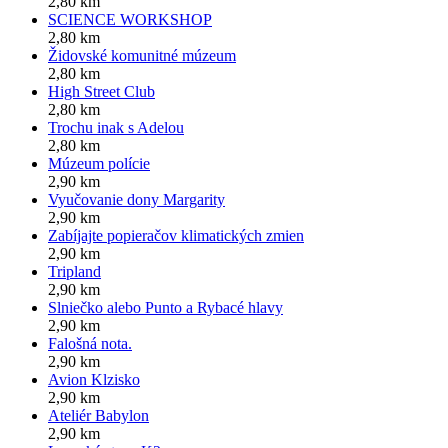
2,80 km
SCIENCE WORKSHOP
2,80 km
Židovské komunitné múzeum
2,80 km
High Street Club
2,80 km
Trochu inak s Adelou
2,80 km
Múzeum polície
2,90 km
Vyučovanie dony Margarity
2,90 km
Zabíjajte popieračov klimatických zmien
2,90 km
Tripland
2,90 km
Slniečko alebo Punto a Rybacé hlavy
2,90 km
Falošná nota.
2,90 km
Avion Klzisko
2,90 km
Ateliér Babylon
2,90 km