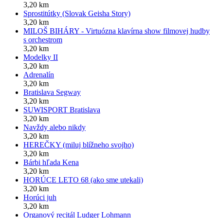
3,20 km
Sprostitútky (Slovak Geisha Story)
3,20 km
MILOŠ BIHÁRY - Virtuózna klavírna show filmovej hudby
s orchestrom
3,20 km
Modelky II
3,20 km
Adrenalín
3,20 km
Bratislava Segway
3,20 km
SUWISPORT Bratislava
3,20 km
Navždy alebo nikdy
3,20 km
HEREČKY (miluj blížneho svojho)
3,20 km
Bárbi hľada Kena
3,20 km
HORÚCE LETO 68 (ako sme utekali)
3,20 km
Horúci juh
3,20 km
Organový recitál Ludger Lohmann