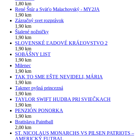
1,80 km
René Štúr a Sväťo Malachovský - MY2JA
1,90 km
Zázračný svet rozprávok
1,90 km
Šialené nožničky
1,90 km
SLOVENSKÉ ĽADOVÉ KRÁĽOVSTVO 2
1,90 km
SOBÁŠNY LIST
1,90 km
Milenec
1,90 km
TAK TO SME EŠTE NEVIDELI, MÁRIA
1,90 km
Takmer pyšná princezná
1,90 km
TAYLOR SWIFT HUDBA PRI SVIEČKACH
1,90 km
PENZIÓN PONORKA
1,90 km
Bratislava Paintball
2,00 km
ST. NICOLAUS MONARCHS VS PILSEN PATRIOTS –
AMERICKÝ FUTBAL