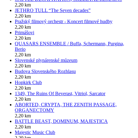
2,20 km
JETHRO TULL “The Seven decades”
2,20 km
Pražský filmový orchestr - Koncert filmové hudby
2,20 km
Primášovi
2,20 km
QUASARS ENSEMBLE / Buffa, Schermann, Purgina,
Berio
2,20 km
Slovenské plynárenské múzeum
2,20 km
Budova Slovenského Rozhlasu
2,20 km
Hopkirk Club
2,20 km
1349, The Ruins Of Beverast, Vitriol, Sarcator
2,20 km
ABORTED, CRYPTA, THE ZENITH PASSAGE,
ORGANECTOMY
2,20 km
BATTLE BEAST, DOMINUM, MAJESTICA
2,20 km
Majestic Music Club
2,20 km