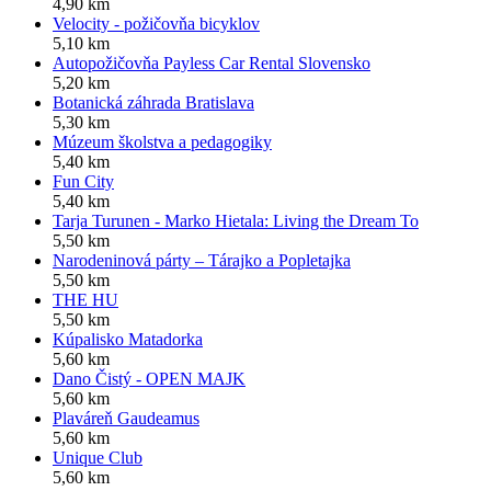
4,90 km
Velocity - požičovňa bicyklov
5,10 km
Autopožičovňa Payless Car Rental Slovensko
5,20 km
Botanická záhrada Bratislava
5,30 km
Múzeum školstva a pedagogiky
5,40 km
Fun City
5,40 km
Tarja Turunen - Marko Hietala: Living the Dream To
5,50 km
Narodeninová párty – Tárajko a Popletajka
5,50 km
THE HU
5,50 km
Kúpalisko Matadorka
5,60 km
Dano Čistý - OPEN MAJK
5,60 km
Plaváreň Gaudeamus
5,60 km
Unique Club
5,60 km