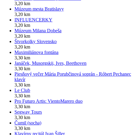
3,20 km
Múzeum mesta Bratislavy
3,20 km
INFLUENCERKY
3,20 km
Múzeum Milana Dobeša
3,20 km
Štvorkolky Slovensko
3,20 km
Maximiliánova fontána
3,30 km
Janáček, Musorgskij, Ives, Beethoven
3,30 km
Piesňový večer Mária Porubčinová soprán - Róbert Pechanec
klavír
3,30 km
Le Club
3,30 km
Pro Futuro Artis: VientoMarero duo
3,30 km
Segway Tours
3,30 km
Čumil (socha)
3,30 km
Klavírny recitál Ivan Šiller