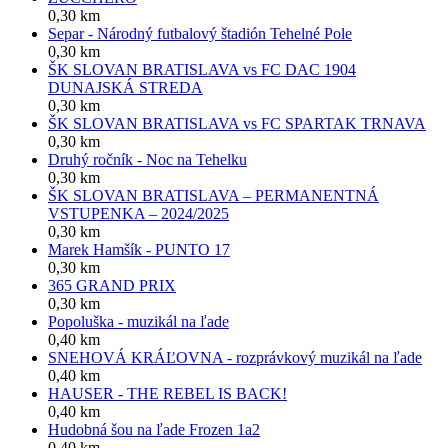
0,30 km
Separ - Národný futbalový štadión Tehelné Pole
0,30 km
ŠK SLOVAN BRATISLAVA vs FC DAC 1904
DUNAJSKÁ STREDA
0,30 km
ŠK SLOVAN BRATISLAVA vs FC SPARTAK TRNAVA
0,30 km
Druhý ročník - Noc na Tehelku
0,30 km
ŠK SLOVAN BRATISLAVA – PERMANENTNÁ
VSTUPENKA – 2024/2025
0,30 km
Marek Hamšík - PUNTO 17
0,30 km
365 GRAND PRIX
0,30 km
Popoluška - muzikál na ľade
0,40 km
SNEHOVÁ KRÁĽOVNA - rozprávkový muzikál na ľade
0,40 km
HAUSER - THE REBEL IS BACK!
0,40 km
Hudobná šou na ľade Frozen 1a2
0,40 km