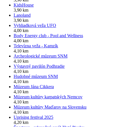
KidsHouse
3,90 km
Lanoland
3,90 km
Vyhliadková veža UFO
4,00 km
Body Energy club - Pool and Wellness
4,00 km
Televízna veža - Kamzík
4,10 km
Archeologické múzeum SNM
4,10 km
Výstavný pavilón Podhradie
4,10 km
Hudobné múzeum SNM
4,10 km
Múzeum Jána Cikkera
4,10 km
Múzeum kultúry karpatských Nemcov
4,10 km
Múzeum kultúry Maďarov na Slovensku
4,10 km
Uprising festival 2025
4,20 km