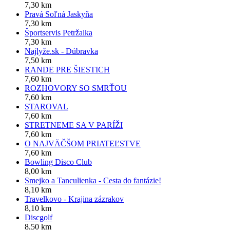
7,30 km
Pravá Soľná Jaskyňa
7,30 km
Športservis Petržalka
7,30 km
Najlyže.sk - Dúbravka
7,50 km
RANDE PRE ŠIESTICH
7,60 km
ROZHOVORY SO SMRŤOU
7,60 km
STAROVAL
7,60 km
STRETNEME SA V PARÍŽI
7,60 km
O NAJVÄČŠOM PRIATEĽSTVE
7,60 km
Bowling Disco Club
8,00 km
Smejko a Tanculienka - Cesta do fantázie!
8,10 km
Travelkovo - Krajina zázrakov
8,10 km
Discgolf
8,50 km