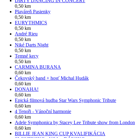
DIRTY DANCING IN CONCERT
0,50 km
Plaváreň Pasienky
0,50 km
EURYTHMICS
0,50 km
André Rieu
0,50 km
Niké Darts Night
0,50 km
Temné kecy
0,50 km
CARMINA BURANA
0,60 km
Čekovský band + hosť Michal Hudák
0,60 km
DONAHA!
0,60 km
Epická filmová hudba Star Wars Symphonic Tribute
0,60 km
4 Tenoři - Vánoční harmonie
0,60 km
Adele Symphonica by Stacey Lee Tribute show from London
0,60 km
BILLIE JEAN KING CUP KVALIFIKÁCIA