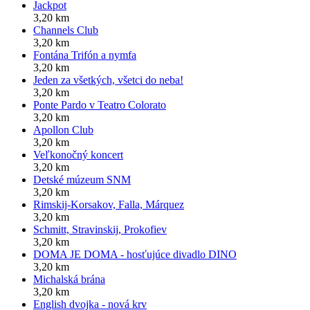
Jackpot
3,20 km
Channels Club
3,20 km
Fontána Trifón a nymfa
3,20 km
Jeden za všetkých, všetci do neba!
3,20 km
Ponte Pardo v Teatro Colorato
3,20 km
Apollon Club
3,20 km
Veľkonočný koncert
3,20 km
Detské múzeum SNM
3,20 km
Rimskij-Korsakov, Falla, Márquez
3,20 km
Schmitt, Stravinskij, Prokofiev
3,20 km
DOMA JE DOMA - hosťujúce divadlo DINO
3,20 km
Michalská brána
3,20 km
English dvojka - nová krv