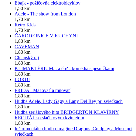
Ebajk - požičovňa elektrobicyklov
1,50 km
Adele - The show from London
1,70 km
Retro Kids
1,70 km
ČARODEJNICE V KUCHYNI
1,80 km
CAVEMAN
1,80 km
Chlapský raj
1,80 km
KLIMAKTÉRIUM... a čo? - komédia s pesničkami
1,80 km
LORDI
1,80 km
FRIDA - Maľovať a milovať
1,80 km
Hudba Adele, Lady Gagy a Lany Del Rey pri sviečkach
1,80 km
Hudba seriálového hitu BRIDGERTON KLAVÍRNY
RECITÁL so sláčikovým kvintetom
1,80 km
Inštrumentálna hudba Imagine Dragons, Coldplay a Muse pri
sviečkach