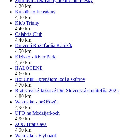
Športovo - rekreačný areál Zlaté Piesky
4,20 km
Kúpalisko Krasňany
4,30 km
Klub Trinity
4,40 km
Calabria Club
4,40 km
Drevená Rozhľadňa Kamzík
4,50 km
Klzisko - River Park
4,50 km
HALOCENE
4,60 km
Hot Chilli - prenájom lodí a skútrov
4,70 km
Bratislavské Jazzové Dni Slovenská sporiteľňa 2025
4,80 km
Wakelake - požičovňa
4,90 km
UFO na Medzijarkoch
4,90 km
ZOO Bratislava
4,90 km
Wakelake - Flyboard