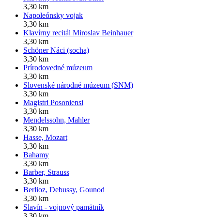
3,30 km
Napoleónsky vojak
3,30 km
Klavírny recitál Miroslav Beinhauer
3,30 km
Schöner Náci (socha)
3,30 km
Prírodovedné múzeum
3,30 km
Slovenské národné múzeum (SNM)
3,30 km
Magistri Posoniensi
3,30 km
Mendelssohn, Mahler
3,30 km
Hasse, Mozart
3,30 km
Bahamy
3,30 km
Barber, Strauss
3,30 km
Berlioz, Debussy, Gounod
3,30 km
Slavín - vojnový pamätník
3,30 km