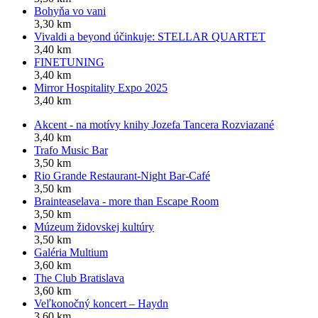
Bohyňa vo vani
3,30 km
Vivaldi a beyond účinkuje: STELLAR QUARTET
3,40 km
FINETUNING
3,40 km
Mirror Hospitality Expo 2025
3,40 km
Akcent - na motívy knihy Jozefa Tancera Rozviazané
3,40 km
Trafo Music Bar
3,50 km
Rio Grande Restaurant-Night Bar-Café
3,50 km
Brainteaselava - more than Escape Room
3,50 km
Múzeum židovskej kultúry
3,50 km
Galéria Multium
3,60 km
The Club Bratislava
3,60 km
Veľkonočný koncert – Haydn
3,60 km