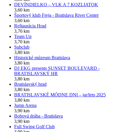
DEVÍNDIELKO – VLK A 7 KOZLIATOK
3,60 km
Športový klub Freja - Bratislava River Center
3,60 km
Reštaurácia Hrad
3,70 km
Team Up
3,70 km
Subclub
3,80 km
Historické múzeum Bratislava
3,80 km
DJ EKG presents SUNSET BOULEVARD -
BRATISLAVSKÝ HR
3,80 km
Bratislavský hrad
3,80 km
BRATISLAVSKÉ MÓDNE DNI – jar/leto 2025
3,80 km
Jump Arena
3,90 km
Bobová dráha - Bratislava
3,90 km
Full Swing Golf Club
3,90 km