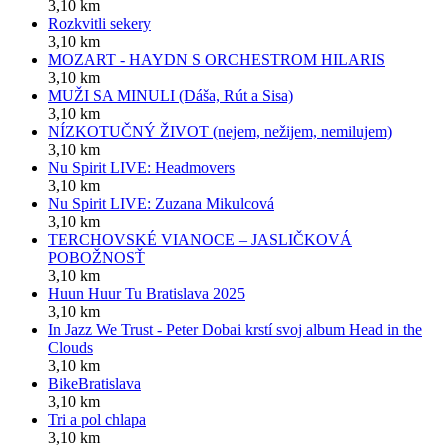
3,10 km
Rozkvitli sekery
3,10 km
MOZART - HAYDN S ORCHESTROM HILARIS
3,10 km
MUŽI SA MINULI (Dáša, Rút a Sisa)
3,10 km
NÍZKOTUČNÝ ŽIVOT (nejem, nežijem, nemilujem)
3,10 km
Nu Spirit LIVE: Headmovers
3,10 km
Nu Spirit LIVE: Zuzana Mikulcová
3,10 km
TERCHOVSKÉ VIANOCE – JASLIČKOVÁ
POBOŽNOSŤ
3,10 km
Huun Huur Tu Bratislava 2025
3,10 km
In Jazz We Trust - Peter Dobai krstí svoj album Head in the
Clouds
3,10 km
BikeBratislava
3,10 km
Tri a pol chlapa
3,10 km