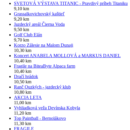
SVETOVÁ VÝSTAVA TITANIC - Pravdivý príbeh Titaniku
9,10 km
Grassalkovichovský kaštieľ
9,20 km
Jazdecký areál Čierna Voda
9,50 km
Golf Club Elán
9,70 km
Korzo Zálesie na Malom Dunaji
10,30 km
Koncert ANABELA MOLLOVÁ a MARKUS DANIEL
10,40 km
Fragile na BiteaByte Alpaca farm
10,40 km
Dračí hrádok
10,50 km
Ranč Ouzkých - jazdecký klub
10,80 km
AKCIA LETA
11,00 km
Vyhliadková veža Devínska Kobyla
11,20 km
Top Paintball - Bernolákovo
11,30 km
FRAGILE