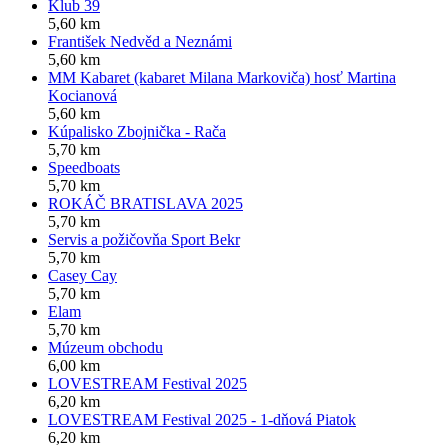
Klub 39
5,60 km
František Nedvěd a Neznámi
5,60 km
MM Kabaret (kabaret Milana Markoviča) hosť Martina
Kocianová
5,60 km
Kúpalisko Zbojnička - Rača
5,70 km
Speedboats
5,70 km
ROKÁČ BRATISLAVA 2025
5,70 km
Servis a požičovňa Sport Bekr
5,70 km
Casey Cay
5,70 km
Elam
5,70 km
Múzeum obchodu
6,00 km
LOVESTREAM Festival 2025
6,20 km
LOVESTREAM Festival 2025 - 1-dňová Piatok
6,20 km