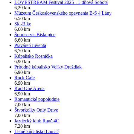
LOVESTREAM Festival 2025 - 1-dňová Sobota
6,20 km
Múzeum Československého opevnenia B-S 4 Lány
6,50 km
Ski-Bike
6,60 km
Športservis Biskupice
6,60 km
Plaváreň Iuventa
6,70 km
Kúpalisko Rosnička
6,90 km
Prírodné kúpalisko Veľký Draždiak
6,90 km
Rock Cafe
6,90 km
Kart One Arena
6,90 km
Romantické popoludnie
7,00 km
Štvorkolky Only Drive
7,00 km
Jazdecký klub Ranč 4C
7,20 km
Letné kúpalisko Lamač