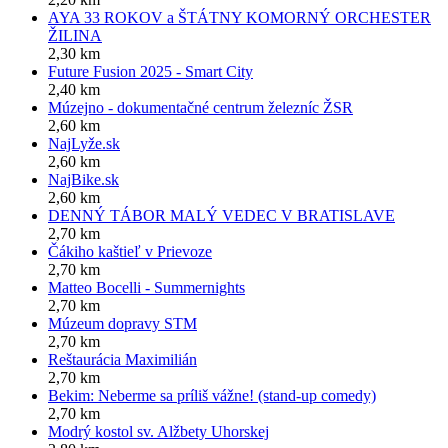
AYA 33 ROKOV a ŠTÁTNY KOMORNÝ ORCHESTER
ŽILINA
2,30 km
Future Fusion 2025 - Smart City
2,40 km
Múzejno - dokumentačné centrum železníc ŽSR
2,60 km
NajLyže.sk
2,60 km
NajBike.sk
2,60 km
DENNÝ TÁBOR MALÝ VEDEC V BRATISLAVE
2,70 km
Čákiho kaštieľ v Prievoze
2,70 km
Matteo Bocelli - Summernights
2,70 km
Múzeum dopravy STM
2,70 km
Reštaurácia Maximilián
2,70 km
Bekim: Neberme sa príliš vážne! (stand-up comedy)
2,70 km
Modrý kostol sv. Alžbety Uhorskej