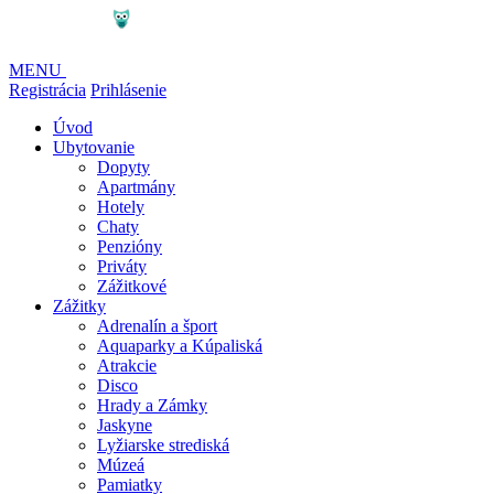
MENU
Registrácia
Prihlásenie
Úvod
Ubytovanie
Dopyty
Apartmány
Hotely
Chaty
Penzióny
Priváty
Zážitkové
Zážitky
Adrenalín a šport
Aquaparky a Kúpaliská
Atrakcie
Disco
Hrady a Zámky
Jaskyne
Lyžiarske strediská
Múzeá
Pamiatky