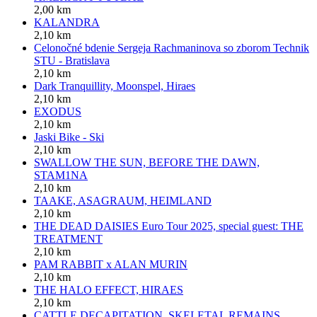
2,00 km
KALANDRA
2,10 km
Celonočné bdenie Sergeja Rachmaninova so zborom Technik
STU - Bratislava
2,10 km
Dark Tranquillity, Moonspel, Hiraes
2,10 km
EXODUS
2,10 km
Jaski Bike - Ski
2,10 km
SWALLOW THE SUN, BEFORE THE DAWN,
STAM1NA
2,10 km
TAAKE, ASAGRAUM, HEIMLAND
2,10 km
THE DEAD DAISIES Euro Tour 2025, special guest: THE
TREATMENT
2,10 km
PAM RABBIT x ALAN MURIN
2,10 km
THE HALO EFFECT, HIRAES
2,10 km
CATTLE DECAPITATION, SKELETAL REMAINS