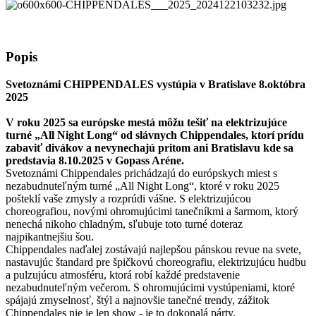
Popis
Svetoznámi CHIPPENDALES vystúpia v Bratislave 8.októbra
2025
V roku 2025 sa európske mestá môžu tešiť na elektrizujúce
turné „All Night Long“ od slávnych Chippendales, ktorí prídu
zabaviť divákov a nevynechajú pritom ani Bratislavu kde sa
predstavia 8.10.2025 v Gopass Aréne.
Svetoznámi Chippendales prichádzajú do európskych miest s
nezabudnuteľným turné „All Night Long“, ktoré v roku 2025
pošteklí vaše zmysly a rozprúdi vášne. S elektrizujúcou
choreografiou, novými ohromujúcimi tanečníkmi a šarmom, ktorý
nenechá nikoho chladným, sľubuje toto turné doteraz
najpikantnejšiu šou.
Chippendales naďalej zostávajú najlepšou pánskou revue na svete,
nastavujúc štandard pre špičkovú choreografiu, elektrizujúcu hudbu
a pulzujúcu atmosféru, ktorá robí každé predstavenie
nezabudnuteľným večerom. S ohromujúcimi vystúpeniami, ktoré
spájajú zmyselnosť, štýl a najnovšie tanečné trendy, zážitok
Chippendales nie je len show - je to dokonalá párty.