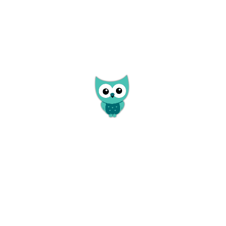
,30 km
Nitra 3,30 km
3,40 km
21
Prevažne nevážne
3,40 km
21
One Club
3,50 km
21
Hlohovecký zámok
21
Jarek Nohavica
3,50 km
22
Kúpalisko Hlohovec
3,50 km
22
Vodný hrad Šintava
3,60 km
22
Kaštieľ Šaľa
22
Detská farma Humanita
3,60 km
22
Soľná jaskyňa - Relax Cave
3,60 km
22
Mestské múzeum v Seredi
3,60 km
22
Spomienkový koncert na piesne Karla Gotta
3,60 km
22
Metro Club
3,60 km
22
Kaštieľ Horné Otrokovce
23
Múzeum holokaustu
3,60 km
23
Rozhľadňa Urmince
3,70 km
24
Kúpalisko Koplotovce