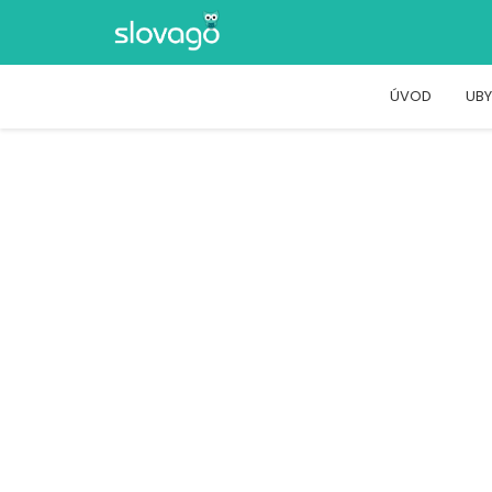
ÚVOD
UBY
BR MOTORS
HLOHOVECKÁ CESTA, NITRA, NITRA
Zážitky
Adrenalín a šport
BR MOTORS