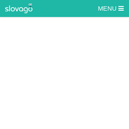
MENU
Mini ZOO Penzión
Hoffer
HLOHOVECKÁ CESTA, NITRA - ZBEHY, NITRA
- ČASŤ ZBEHY
Zážitky
ZOO a botanické záhrady
Mini ZOO Penzión Hoffer