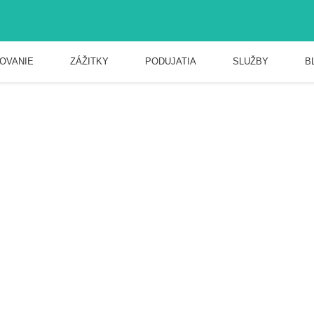
OVANIE
ZÁŽITKY
PODUJATIA
SLUŽBY
B
Bystrica
RICA - RADVAŇ, BANSKÁ BYSTRICA - RADVAŇ
strica