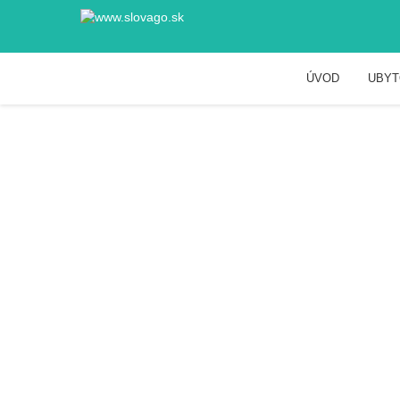
ÚVOD
UBYT
Kaštiele Banská 
SLÁDKOVIČOVA 2067/1, BANSKÁ BYST
Zážitky
Hrady a Zámky
Kaštiele Banská By