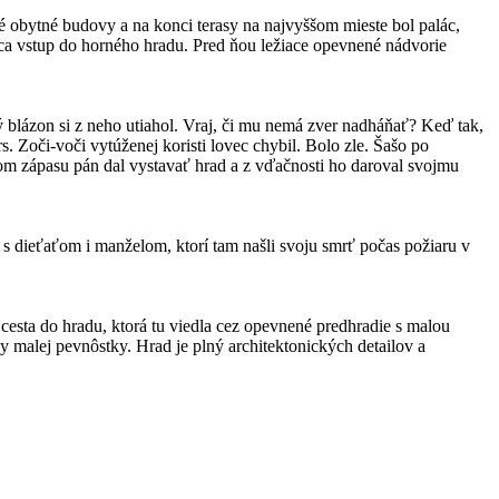
é obytné budovy a na konci terasy na najvyššom mieste bol palác,
ca vstup do horného hradu. Pred ňou ležiace opevnené nádvorie
blázon si z neho utiahol. Vraj, či mu nemá zver nadháňať? Keď tak,
. Zoči-voči vytúženej koristi lovec chybil. Bolo zle. Šašo po
stom zápasu pán dal vystavať hrad a z vďačnosti ho daroval svojmu
s dieťaťom i manželom, ktorí tam našli svoju smrť počas požiaru v
esta do hradu, ktorá tu viedla cez opevnené predhradie s malou
y malej pevnôstky. Hrad je plný architektonických detailov a