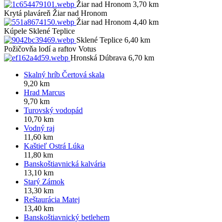
Žiar nad Hronom 3,70 km
Krytá plaváreň Žiar nad Hronom
Žiar nad Hronom 4,40 km
Kúpele Sklené Teplice
Sklené Teplice 6,40 km
Požičovňa lodí a raftov Votus
Hronská Dúbrava 6,70 km
Skalný hríb Čertová skala
9,20 km
Hrad Marcus
9,70 km
Turovský vodopád
10,70 km
Vodný raj
11,60 km
Kaštieľ Ostrá Lúka
11,80 km
Banskoštiavnická kalvária
13,10 km
Starý Zámok
13,30 km
Reštaurácia Matej
13,40 km
Banskoštiavnický betlehem