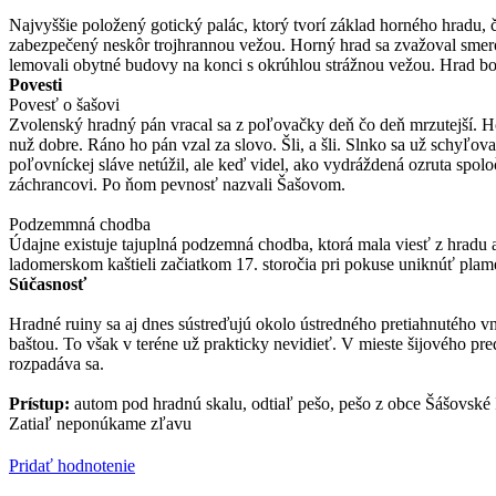
Najvyššie položený gotický palác, ktorý tvorí základ horného hradu,
zabezpečený neskôr trojhrannou vežou. Horný hrad sa zvažoval smero
lemovali obytné budovy na konci s okrúhlou strážnou vežou. Hrad bol
Povesti
Povesť o šašovi
Zvolenský hradný pán vracal sa z poľovačky deň čo deň mrzutejší. H
nuž dobre. Ráno ho pán vzal za slovo. Šli, a šli. Slnko sa už schyľo
poľovníckej sláve netúžil, ale keď videl, ako vydráždená ozruta spolo
záchrancovi. Po ňom pevnosť nazvali Šašovom.
Podzemmná chodba
Údajne existuje tajuplná podzemná chodba, ktorá mala viesť z hradu 
ladomerskom kaštieli začiatkom 17. storočia pri pokuse uniknúť pla
Súčasnosť
Hradné ruiny sa aj dnes sústreďujú okolo ústredného pretiahnutého v
baštou. To však v teréne už prakticky nevidieť. V mieste šijového pr
rozpadáva sa.
Prístup:
autom pod hradnú skalu, odtiaľ pešo, pešo z obce Šášovské
Zatiaľ neponúkame zľavu
Pridať hodnotenie