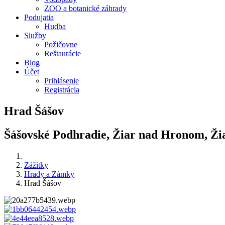
ZOO a botanické záhrady
Podujatia
Hudba
Služby
Požičovne
Reštaurácie
Blog
Účet
Prihlásenie
Registrácia
Hrad Šášov
Šášovské Podhradie, Žiar nad Hronom, Ž
Zážitky
Hrady a Zámky
Hrad Šášov