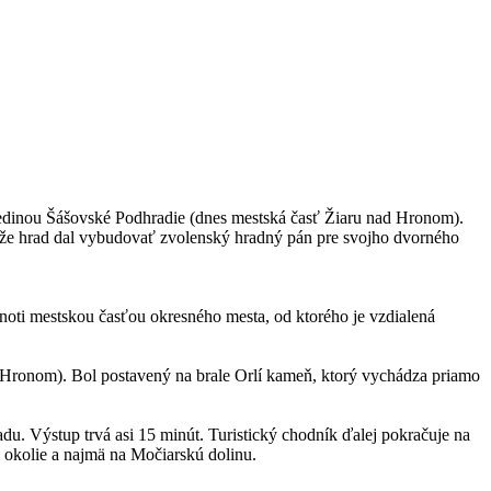
edinou Šášovské Podhradie (dnes mestská časť Žiaru nad Hronom).
, že hrad dal vybudovať zvolenský hradný pán pre svojho dvorného
oti mestskou časťou okresného mesta, od ktorého je vzdialená
d Hronom). Bol postavený na brale Orlí kameň, ktorý vychádza priamo
adu. Výstup trvá asi 15 minút. Turistický chodník ďalej pokračuje na
 okolie a najmä na Močiarskú dolinu.