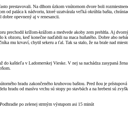
 často prestavovali. Na dlhom úzkom vnútornom dvore boli rozmiestnen
m od paláca k nádvoriu, ktoré uzatvárala veľká okrúhla bašta, chránia
 dobre opevnený aj v renesancii.
oru prechodil krížom-krážom a medvede akoby zem prehltla. Aj dvorný 
valo k obzoru, keď konečne naďabili na maca huňatého. Dobre abo nebárs
čníka mu krvaví, chytil sekeru a ťal. Tak sa stalo, že na brale nad mie
až do kaštieľa v Ladomerskej Vieske. V nej sa nachádza zasypaná žena 
meňom.
nútorného hradu zakončeného kruhovou baštou. Pred ňou je prístupová c
edelu hradu od masívu vrchu sú stopy po stavbách a na hrebeni sú zvyšk
 Podhradie po zelenej strmým výstupom asi 15 minút