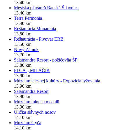
13,40 km
Mestská plaváreň Banská Štiavnica
13,40 km
Terra Permonia
13,40 km
Reštaurácia Monarchia
13,50 km
Reštaurácia - Pivovar ERB
13,50 km
Nový Zámok
13,70 km
Salamandra Resort - požičovňa ŠP
13,80 km
PI ČAJ, MILÁČIK
13,90 km
Múzeum telesnej kultúry - Expozícia lyžovania
13,90 km
Salamandra Resort
13,90 km
Múzeum mincí a medailí
13,90 km
Ulička slávnych nosov
14,10 km
Múzeum Gýča
14,10 km