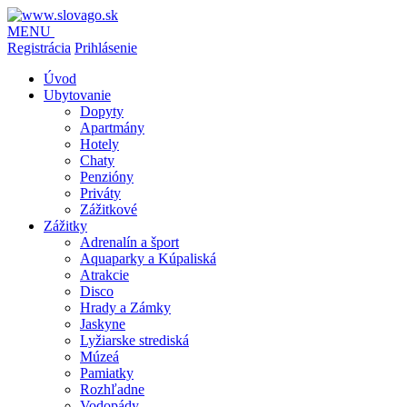
MENU
Registrácia
Prihlásenie
Úvod
Ubytovanie
Dopyty
Apartmány
Hotely
Chaty
Penzióny
Priváty
Zážitkové
Zážitky
Adrenalín a šport
Aquaparky a Kúpaliská
Atrakcie
Disco
Hrady a Zámky
Jaskyne
Lyžiarske strediská
Múzeá
Pamiatky
Rozhľadne
Vodopády