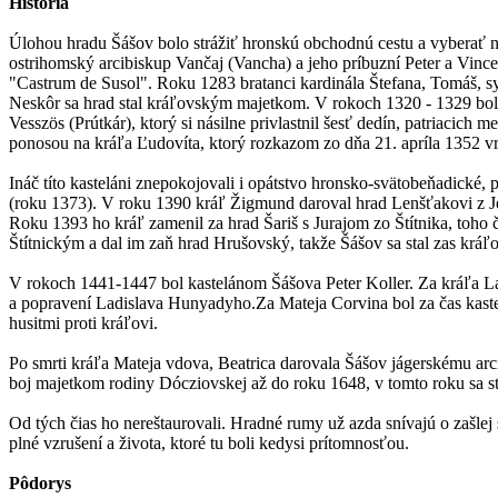
História
Úlohou hradu Šášov bolo strážiť hronskú obchodnú cestu a vyberať na
ostrihomský arcibiskup Vančaj (Vancha) a jeho príbuzní Peter a Vincen
"Castrum de Susol". Roku 1283 bratanci kardinála Štefana, Tomáš, 
Neskôr sa hrad stal kráľovským majetkom. V rokoch 1320 - 1329 bol
Vesszös (Prútkár), ktorý si násilne privlastnil šesť dedín, patriacic
ponosou na kráľa Ľudovíta, ktorý rozkazom zo dňa 21. apríla 1352 vr
Ináč títo kasteláni znepokojovali i opátstvo hronsko-svätobeňadické,
(roku 1373). V roku 1390 kráľ Žigmund daroval hrad Lenšťakovi z Je
Roku 1393 ho kráľ zamenil za hrad Šariš s Jurajom zo Štítnika, toh
Štítnickým a dal im zaň hrad Hrušovský, takže Šášov sa stal zas k
V rokoch 1441-1447 bol kastelánom Šášova Peter Koller. Za kráľa Lad
a popravení Ladislava Hunyadyho.Za Mateja Corvina bol za čas kastel
husitmi proti kráľovi.
Po smrti kráľa Mateja vdova, Beatrica darovala Šášov jágerskému ar
boj majetkom rodiny Dócziovskej až do roku 1648, v tomto roku sa 
Od tých čias ho nereštaurovali. Hradné rumy už azda snívajú o zašlej
plné vzrušení a života, ktoré tu boli kedysi prítomnosťou.
Pôdorys