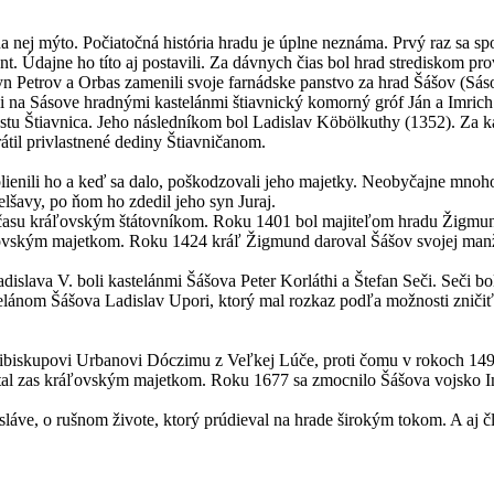
 nej mýto. Počiatočná história hradu je úplne neznáma. Prvý raz sa spo
t. Údajne ho títo aj postavili. Za dávnych čias bol hrad strediskom pr
syn Petrov a Orbas zamenili svoje farnádske panstvo za hrad Šášov (S
i na Sásove hradnými kastelánmi štiavnický komorný gróf Ján a Imrich
h mestu Štiavnica. Jeho následníkom bol Ladislav Köbölkuthy (1352). Za 
átil privlastnené dediny Štiavničanom.
 plienili ho a keď sa dalo, poškodzovali jeho majetky. Neobyčajne mnoho
lšavy, po ňom ho zdedil jeho syn Juraj.
o času kráľovským štátovníkom. Roku 1401 bol majiteľom hradu Žigmund
ráľovským majetkom. Roku 1424 kráľ Žigmund daroval Šášov svojej man
islava V. boli kastelánmi Šášova Peter Korláthi a Štefan Seči. Seči 
ánom Šášova Ladislav Upori, ktorý mal rozkaz podľa možnosti zničiť v
cibiskupovi Urbanovi Dóczimu z Veľkej Lúče, proti čomu v rokoch 149
stal zas kráľovským majetkom. Roku 1677 sa zmocnilo Šášova vojsko I
 sláve, o rušnom živote, ktorý prúdieval na hrade širokým tokom. A aj