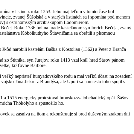
mína v listine z roku 1253. Jeho majiteľom v tomto čase bol
ovincie, zvanej Šúšolská a v starých listinách sa i spomína pod menom
ásov) s ostrihomským arcibiskupom Lodomierom.
 Bečej. Roku 1336 bol na hrade kastelánom syn Imrich Bečeja, zvaný
kastelánstva Köbölkuthyho Štiavničania sa obrátili s písomnou
 škôd narobili kasteláni Baška z Kostolian (1362) a Peter z Branča
 zo Štítnika, syn Jurajov, roku 1413 vzal kráľ hrad Sásov pánom
želke, kráľovne Barbore.
bol veľký nepriateľ hunyadovského rodu a mal veľkú účasť na zosadení
ojsko Jána Jiskru z Brandýsa, ale Upori sa namiesto toho spojil s
1 a 1515 energicky protestoval hronsko-svätobeňadický opát. Šášov
mricha Thökölyho a spustošilo ho.
 človek sa zasníva na ňom a rekonštruuje si pred duševným zrakom dni