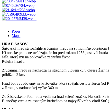
Popis
Mapa
HRAD ŠÁŠOV
Šášovský hrad sú rozľahlé zrúcaniny hradu na strmom ľavobrežnom 
Historické pramene uvádzajú, že ho pred rokom 1253 postavili brati
šaša, ktorý mu na poľovačke zachránil život.
Poloha hradu
Zrúcanina hradu sa nachádza na strednom Slovensku v okrese Žiar na
približne 2 km.
Hrad bol vybudovaný na križovatke, ktorá spájala cestu z Turca (od 
z Hrona, v nadmorskej výške 340 m.
Zo Šášovského Podhradia vedie na hrad zelená značka. Na začiatku tur
Blanočný vrch a zalesneným hrebeňom na najvyšší vrch v okolí Suť (