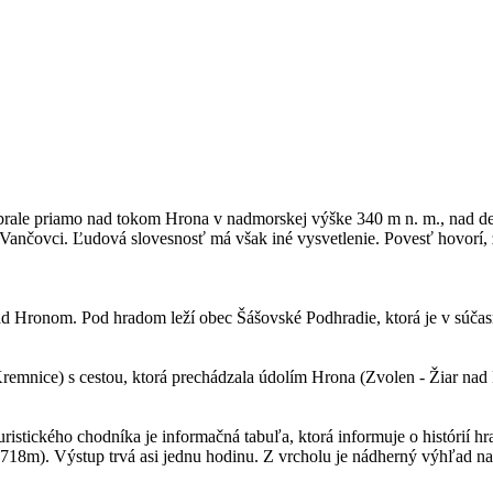
brale priamo nad tokom Hrona v nadmorskej výške 340 m n. m., nad d
a Vančovci. Ľudová slovesnosť má však iné vysvetlenie. Povesť hovorí
d Hronom. Pod hradom leží obec Šášovské Podhradie, ktorá je v súčasn
Kremnice) s cestou, ktorá prechádzala údolím Hrona (Zvolen - Žiar na
istického chodníka je informačná tabuľa, ktorá informuje o histórií hr
718m). Výstup trvá asi jednu hodinu. Z vrcholu je nádherný výhľad na