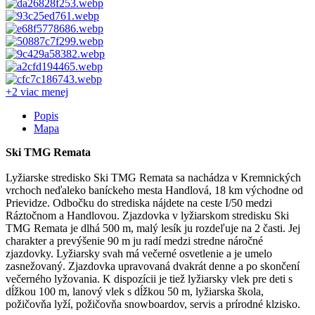
+2 viac
menej
Popis
Mapa
Ski TMG Remata
Lyžiarske stredisko Ski TMG Remata sa nachádza v Kremnických
vrchoch neďaleko baníckeho mesta Handlová, 18 km východne od
Prievidze. Odbočku do strediska nájdete na ceste I/50 medzi
Ráztočnom a Handlovou. Zjazdovka v lyžiarskom stredisku Ski
TMG Remata je dlhá 500 m, malý lesík ju rozdeľuje na 2 časti. Jej
charakter a prevýšenie 90 m ju radí medzi stredne náročné
zjazdovky. Lyžiarsky svah má večerné osvetlenie a je umelo
zasnežovaný. Zjazdovka upravovaná dvakrát denne a po skončení
večerného lyžovania. K dispozícii je tiež lyžiarsky vlek pre deti s
dĺžkou 100 m, lanový vlek s dĺžkou 50 m, lyžiarska škola,
požičovňa lyží, požičovňa snowboardov, servis a prírodné klzisko.