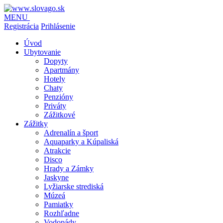
MENU
Registrácia
Prihlásenie
Úvod
Ubytovanie
Dopyty
Apartmány
Hotely
Chaty
Penzióny
Priváty
Zážitkové
Zážitky
Adrenalín a šport
Aquaparky a Kúpaliská
Atrakcie
Disco
Hrady a Zámky
Jaskyne
Lyžiarske strediská
Múzeá
Pamiatky
Rozhľadne
Vodopády