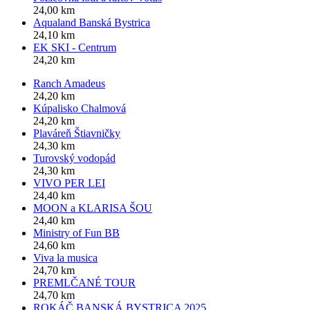
24,00 km
Aqualand Banská Bystrica
24,10 km
EK SKI - Centrum
24,20 km
Ranch Amadeus
24,20 km
Kúpalisko Chalmová
24,20 km
Plaváreň Štiavničky
24,30 km
Turovský vodopád
24,30 km
VIVO PER LEI
24,40 km
MOON a KLARISA ŠOU
24,40 km
Ministry of Fun BB
24,60 km
Viva la musica
24,70 km
PREMLČANÉ TOUR
24,70 km
ROKÁČ BANSKÁ BYSTRICA 2025