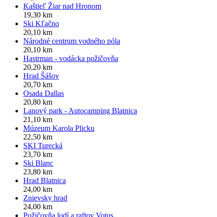
Kaštieľ Žiar nad Hronom
19,30 km
Ski Kľačno
20,10 km
Národné centrum vodného póla
20,10 km
Hastrman - vodácka požičovňa
20,20 km
Hrad Šášov
20,70 km
Osada Dallas
20,80 km
Lanový park - Autocamping Blatnica
21,10 km
Múzeum Karola Plicku
22,50 km
SKI Turecká
23,70 km
Ski Blanc
23,80 km
Hrad Blatnica
24,00 km
Znievsky hrad
24,00 km
Požičovňa lodí a raftov Votus