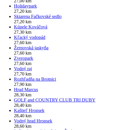
27,00 km
Holidaypark
27,20 km
Skiarena Fačkovské sedlo
27,20 km
Kúpele Kováčová
27,30 km
Kľacký vodopád
27,60 km
Žernovská jaskyňa
27,60 km
Zveropark
27,60 km
Vodný raj
27,70 km
Rozhľadňa na Brotnici
27,90 km
Hrad Marcus
28,30 km
GOLF and COUNTRY CLUB TRI DUBY
28,40 km
Kaštieľ Hronsek
28,40 km
Vodný hrad Hronsek
28,60 km