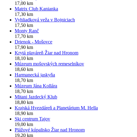
17,00 km
Matrix Club Kanianka
17,30 km
Vyhliadková veža v Bojniciach
17,50 km
Monty Ranč
17,70 km
Drienok - Mošovce
17,90 km
Krytá plaváreň Žiar nad Hronom
18,10 km
Múzeum mošovských remeselníkov
18,60 km
Harmanecká jaskyňa
18,70 km
Múzeum Jána Kollára
18,70 km
Mitani Jazdecký Klub
18,80 km
Krajská Hvezdáreň a Planetárium M. Hella
18,90 km
Ski centrum Tajov
19,00 km
Plážové kúpalisko Žiar nad Hronom
19,20 km