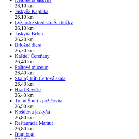
Netopieria jaskyňa
26,10 km
Jaskyňa Kaplnka
26,10 km
Lyžiarske stredisko Šachtičky
26,10 km
Jaskyňa Brloh
26,20 km
Brložná diera
26,30 km
Kaštieľ Čereňany
26,40 km
Poštové múzeum
26,40 km
Skalný hríb Čertová skala
26,40 km
Hrad Revište
26,40 km
Trend Šport - požičovňa
26,50 km
Košútova jaskyňa
26,80 km
Reštaurácia Mamut
26,80 km
Bugi bugi