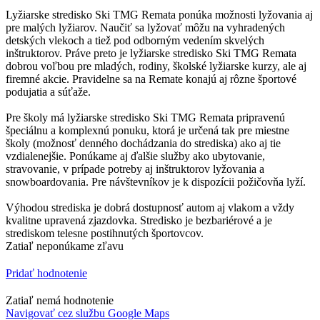
Lyžiarske stredisko Ski TMG Remata ponúka možnosti lyžovania aj
pre malých lyžiarov. Naučiť sa lyžovať môžu na vyhradených
detských vlekoch a tiež pod odborným vedením skvelých
inštruktorov. Práve preto je lyžiarske stredisko Ski TMG Remata
dobrou voľbou pre mladých, rodiny, školské lyžiarske kurzy, ale aj
firemné akcie. Pravidelne sa na Remate konajú aj rôzne športové
podujatia a súťaže.
Pre školy má lyžiarske stredisko Ski TMG Remata pripravenú
špeciálnu a komplexnú ponuku, ktorá je určená tak pre miestne
školy (možnosť denného dochádzania do strediska) ako aj tie
vzdialenejšie. Ponúkame aj ďalšie služby ako ubytovanie,
stravovanie, v prípade potreby aj inštruktorov lyžovania a
snowboardovania. Pre návštevníkov je k dispozícii požičovňa lyží.
Výhodou strediska je dobrá dostupnosť autom aj vlakom a vždy
kvalitne upravená zjazdovka. Stredisko je bezbariérové a je
strediskom telesne postihnutých športovcov.
Zatiaľ neponúkame zľavu
Pridať hodnotenie
Zatiaľ nemá hodnotenie
Navigovať cez službu Google Maps