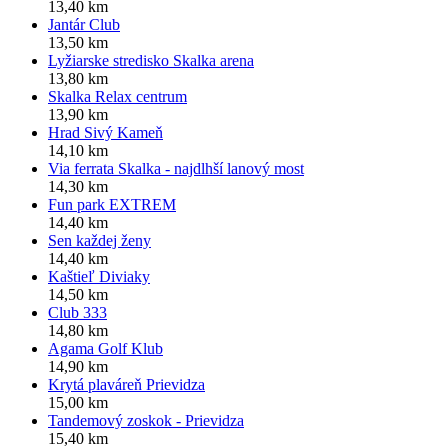
13,40 km
Jantár Club
13,50 km
Lyžiarske stredisko Skalka arena
13,80 km
Skalka Relax centrum
13,90 km
Hrad Sivý Kameň
14,10 km
Via ferrata Skalka - najdlhší lanový most
14,30 km
Fun park EXTREM
14,40 km
Sen každej ženy
14,40 km
Kaštieľ Diviaky
14,50 km
Club 333
14,80 km
Agama Golf Klub
14,90 km
Krytá plaváreň Prievidza
15,00 km
Tandemový zoskok - Prievidza
15,40 km