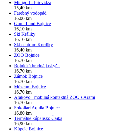
Minigolf - Prievidza
15,40 km
Farebný vodopád
16,00 km
Gumi Land Bojnice
16,10 km
Ski Králiky
16,10 km
Ski centrum Kordíky
16,40 km
ZOO Bojnice
16,70 km
Bojnická hradná jaskyňa
16,70 km
Zámok Bojnice
16,70 km
Múzeum Bojnice
16,70 km
Arakovo - mobilná kontaktná ZOO s Arami
16,70 km
Sokoliari Aquila Bojnice
16,80 km
Termálne kúpalisko Čajka
16,90 km
Kúpele Bojnice