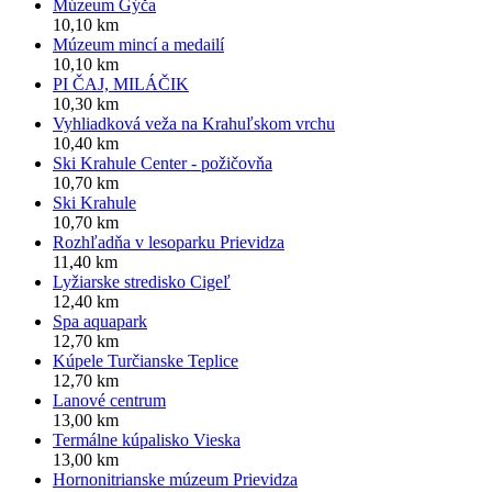
Múzeum Gýča
10,10 km
Múzeum mincí a medailí
10,10 km
PI ČAJ, MILÁČIK
10,30 km
Vyhliadková veža na Krahuľskom vrchu
10,40 km
Ski Krahule Center - požičovňa
10,70 km
Ski Krahule
10,70 km
Rozhľadňa v lesoparku Prievidza
11,40 km
Lyžiarske stredisko Cigeľ
12,40 km
Spa aquapark
12,70 km
Kúpele Turčianske Teplice
12,70 km
Lanové centrum
13,00 km
Termálne kúpalisko Vieska
13,00 km
Hornonitrianske múzeum Prievidza