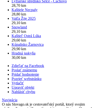
Lyžiarske stredisko Selce - Čachovo
28,70 km
Kaštiele Necpaly
28,80 km
Valča Žije 2025
29,10 km
Snowland
29,10 km
Kaštieľ Ostrá Lúka
29,60 km
Kúpalisko Žarnovica
29,90 km
Hradná jaskyňa
30,00 km
Zdieľať na Facebook
Poslať známemu
Pridať hodnotenie
Pozrieť webstránku
Vytlačiť
Upraviť objekt
Nahlásiť chybu
Navigácia
O nás
Slovago.sk je cestovateľský portál, ktorý svojim