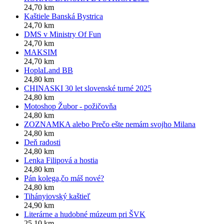
24,70 km
Kaštiele Banská Bystrica
24,70 km
DMS v Ministry Of Fun
24,70 km
MAKSIM
24,70 km
HoplaLand BB
24,80 km
CHINASKI 30 let slovenské turné 2025
24,80 km
Motoshop Žubor - požičovňa
24,80 km
ZOZNAMKA alebo Prečo ešte nemám svojho Milana
24,80 km
Deň radosti
24,80 km
Lenka Filipová a hostia
24,80 km
Pán kolega,čo máš nové?
24,80 km
Tihányiovský kaštieľ
24,90 km
Literárne a hudobné múzeum pri ŠVK
25,10 km