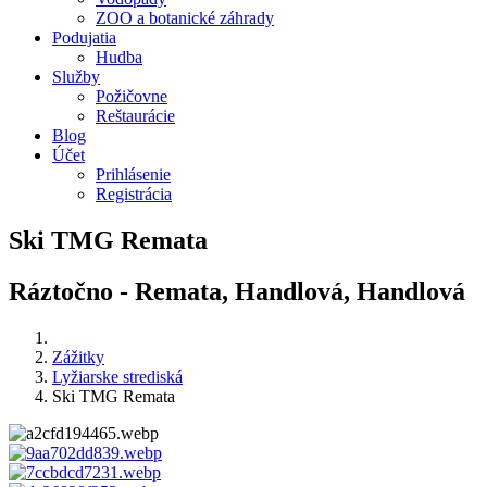
ZOO a botanické záhrady
Podujatia
Hudba
Služby
Požičovne
Reštaurácie
Blog
Účet
Prihlásenie
Registrácia
Ski TMG Remata
Ráztočno - Remata, Handlová, Handlová
Zážitky
Lyžiarske strediská
Ski TMG Remata