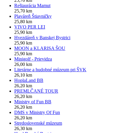
25,70 km
Reštaurácia Mamut
25,70 km
Plaváreň Štiavničky
25,80 km
VIVO PER LEI
25,90 km
Hvezdáreň v Banskej Bystrici
25,90 km
MOON a KLARISA ŠOU
25,90 km
Minigolf - Prievidza
26,00 km
Literárne a hudobné múzeum pri ŠVK
26,10 km
HoplaLand BB
26,20 km
PREMLČANÉ TOUR
26,20 km
Ministry of Fun BB
26,20 km
DMS v Ministry Of Fun
26,20 km
Stredoslovenské múzeum
26,30 km