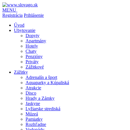
MENU
Registrácia
Prihlásenie
Úvod
Ubytovanie
Dopyty
Apartmány
Hotely
Chaty
Penzióny
Priváty
Zážitkové
Zážitky
Adrenalín a šport
Aquaparky a Kúpaliská
Atrakcie
Disco
Hrady a Zámky
Jaskyne
Lyžiarske strediská
Múzeá
Pamiatky
Rozhľadne
Vodopády