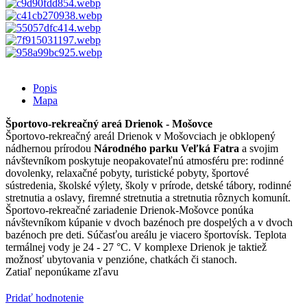
Popis
Mapa
Športovo-rekreačný areá Drienok - Mošovce
Športovo-rekreačný areál Drienok v Mošovciach je obklopený
nádhernou prírodou
Národného parku Veľká Fatra
a svojim
návštevníkom poskytuje neopakovateľnú atmosféru pre: rodinné
dovolenky, relaxačné pobyty, turistické pobyty, športové
sústredenia, školské výlety, školy v prírode, detské tábory, rodinné
stretnutia a oslavy, firemné stretnutia a stretnutia rôznych komunít.
Športovo-rekreačné zariadenie Drienok-Mošovce ponúka
návštevníkom kúpanie v dvoch bazénoch pre dospelých a v dvoch
bazénoch pre deti. Súčasťou areálu je viacero športovísk. Teplota
termálnej vody je 24 - 27 °C. V komplexe Drienok je taktiež
možnosť ubytovania v penzióne, chatkách či stanoch.
Zatiaľ neponúkame zľavu
Pridať hodnotenie