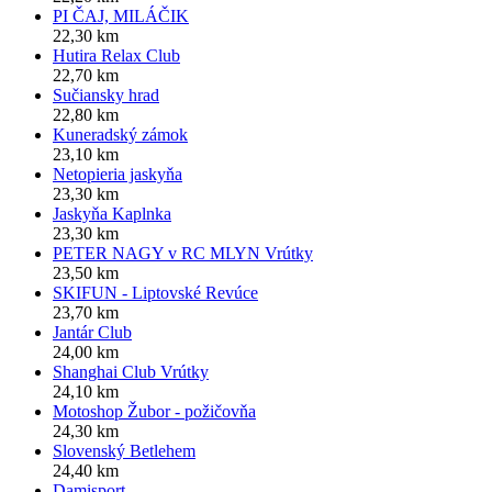
PI ČAJ, MILÁČIK
22,30 km
Hutira Relax Club
22,70 km
Sučiansky hrad
22,80 km
Kuneradský zámok
23,10 km
Netopieria jaskyňa
23,30 km
Jaskyňa Kaplnka
23,30 km
PETER NAGY v RC MLYN Vrútky
23,50 km
SKIFUN - Liptovské Revúce
23,70 km
Jantár Club
24,00 km
Shanghai Club Vrútky
24,10 km
Motoshop Žubor - požičovňa
24,30 km
Slovenský Betlehem
24,40 km
Damisport