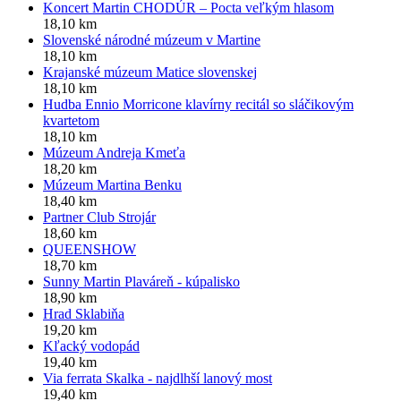
Koncert Martin CHODÚR – Pocta veľkým hlasom
18,10 km
Slovenské národné múzeum v Martine
18,10 km
Krajanské múzeum Matice slovenskej
18,10 km
Hudba Ennio Morricone klavírny recitál so sláčikovým
kvartetom
18,10 km
Múzeum Andreja Kmeťa
18,20 km
Múzeum Martina Benku
18,40 km
Partner Club Strojár
18,60 km
QUEENSHOW
18,70 km
Sunny Martin Plaváreň - kúpalisko
18,90 km
Hrad Sklabiňa
19,20 km
Kľacký vodopád
19,40 km
Via ferrata Skalka - najdlhší lanový most
19,40 km