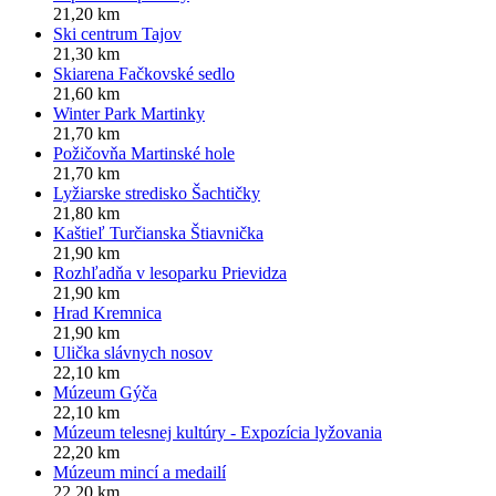
21,20 km
Ski centrum Tajov
21,30 km
Skiarena Fačkovské sedlo
21,60 km
Winter Park Martinky
21,70 km
Požičovňa Martinské hole
21,70 km
Lyžiarske stredisko Šachtičky
21,80 km
Kaštieľ Turčianska Štiavnička
21,90 km
Rozhľadňa v lesoparku Prievidza
21,90 km
Hrad Kremnica
21,90 km
Ulička slávnych nosov
22,10 km
Múzeum Gýča
22,10 km
Múzeum telesnej kultúry - Expozícia lyžovania
22,20 km
Múzeum mincí a medailí
22,20 km