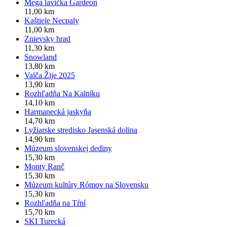
Mega lavička Gardeon
11,00 km
Kaštiele Necpaly
11,00 km
Znievsky hrad
11,30 km
Snowland
13,80 km
Valča Žije 2025
13,90 km
Rozhľadňa Na Kalníku
14,10 km
Harmanecká jaskyňa
14,70 km
Lyžiarske stredisko Jasenská dolina
14,90 km
Múzeum slovenskej dediny
15,30 km
Monty Ranč
15,30 km
Múzeum kultúry Rómov na Slovensku
15,30 km
Rozhľadňa na Tŕní
15,70 km
SKI Turecká