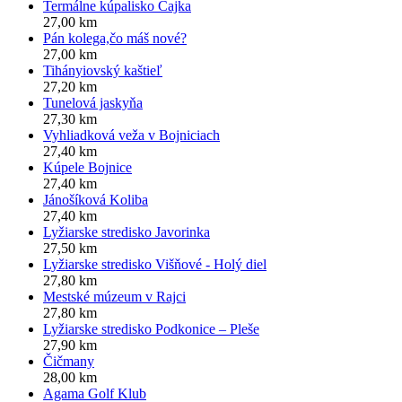
Termálne kúpalisko Čajka
27,00 km
Pán kolega,čo máš nové?
27,00 km
Tihányiovský kaštieľ
27,20 km
Tunelová jaskyňa
27,30 km
Vyhliadková veža v Bojniciach
27,40 km
Kúpele Bojnice
27,40 km
Jánošíková Koliba
27,40 km
Lyžiarske stredisko Javorinka
27,50 km
Lyžiarske stredisko Višňové - Holý diel
27,80 km
Mestské múzeum v Rajci
27,80 km
Lyžiarske stredisko Podkonice – Pleše
27,90 km
Čičmany
28,00 km
Agama Golf Klub