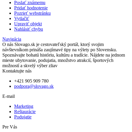
Poslať známemu
Pridať hodnotenie
Pozrieť webstránku
Vytlačiť
Upraviť objekt
Nahlásiť chybu
Navigácia
O nás
Slovago.sk je cestovateľský portál, ktorý svojim
návštevníkom prináša zaujímavé tipy na výlety po Slovensku.
Spoznávajte bohatú históriu, kultúru a tradície. Nájdete na jednom
mieste ubytovanie, podujatia, množstvo atrakcií, športových
možností a skvelý výber zliav
Kontaktujte nás
+421 905 909 780
podpora@slovago.sk
E-mail
Marketing
Reštaurácie
Podujatie
Pre Vás