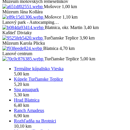
Múzeum mošovských remeselníkov
Mošovce 1,00 km
Múzeum Jána Kollára
Mošovce 1,10 km
Lanový park - Autocamping…
Blatnica, okr. Martin 3,40 km
Kaštieľ Diviaky
Turčianske Teplice 3,90 km
Múzeum Karola Plicku
Blatnica 4,70 km
Lanové centrum
Turčianske Teplice 5,00 km
Termálne kúpalisko Vieska
5,00 km
Kúpele Turčianske Teplice
5,20 km
Spa aquapark
5,30 km
Hrad Blatnica
6,40 km
Ranch Amadeus
6,90 km
Rozhľadňa na Brotnici
10,10 km