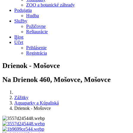
ZOO a botanické záhrady
Podujatia
Hudba
Služby
Požičovne
Reštaurácie
Blog
Účet
Prihlásenie
Registrácia
Drienok - Mošovce
Na Drienok 460, Mošovce, Mošovce
Zážitky
Aquaparky a Kúpaliská
Drienok - Mošovce