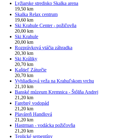
Lyžiarske stredisko Skalka arena
19,50 km
Skalka Relax centrum
19,60 km
Ski Krahule Center - požičovňa
20,00 km
Ski Krahule
20,00 km
Rozprávková vtáčia záhradka
20,30 km
Ski Králiky
20,70 km
Kaštieľ Záturčie
20,70 km
Vyhliadková veža na Krahuľskom vrchu
21,10 km
Banské múzeum Kremnica - Štôlňa Andrej
21,20 km
Farebný vodopád
21,20 km
Plaváreň Handlová
21,20 km
Hastrman - vodácka požičovňa
21,20 km
Teplické serpentíny