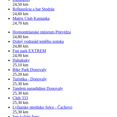
24,50 km
Reštaurácia a bar Stodola
24,60 km
Matrix Club Kanianka
24,70 km
Hornonitrianske múzeum Prievidza
24,80 km
Dolný vodopád teplého potoka
24,80 km
Fun park EXTREM
24,90 km
Habakuky
25,10 km
Bike Park Donovaly
25,20 km
Turistika - Donovaly
25,30 km
Tandem paragliding Donovaly
25,30 km
Club 333
25,30 km
Lyžiarske stredisko Selce - Čachovo
25,30 km
Sen každej ženy