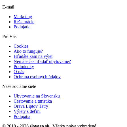
E-mail
Marketing
Reštaurácie
Podujatie
Pre Vás
Cookies
Ako to funguje?
Hľadáte kam na výlet,
Nemáte čas hľadať ubytovanie?
Podmienky
O nás
Ochrana osobných údajov
Naše sociálne siete
Ubytovanie na Slovensku
Cestovanie a turistika
Orava Liptov Tatry
Výlety s deťmi
Podujatia
© 2018 - 2026
slovago.sk
| Všetky práva vyhradené