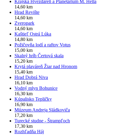
Krajská Hvezdáreň a Planetárium M. Hella
14,60 km
Hrad Revište
14,60 km
Zveropark
14,60 km
Kaštieľ Ostrá Lúka
14,80 km
Požičovňa lodí a raftov Votus
15,00 km
Skalný hríb Čertová skala
15,20 km
Krytá plaváreň Žiar nad Hronom
15,40 km
Hrad Dobrá Niva
16,10 km
Vodný mlyn Bohunice
16,30 km
Kúpalisko Tepličky
16,90 km
Múzeum Andreja Sládkoviča
17,20 km
Turecké studne - Štrampľoch
17,30 km
Rozhľadňa Háj