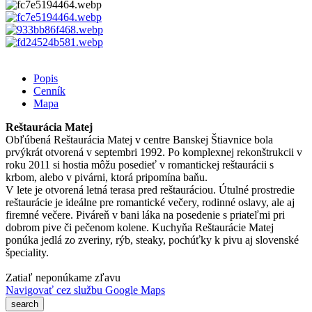
Popis
Cenník
Mapa
Reštaurácia Matej
Obľúbená Reštaurácia Matej v centre Banskej Štiavnice bola
prvýkrát otvorená v septembri 1992. Po komplexnej rekonštrukcii v
roku 2011 si hostia môžu posedieť v romantickej reštaurácii s
krbom, alebo v pivárni, ktorá pripomína baňu.
V lete je otvorená letná terasa pred reštauráciou. Útulné prostredie
reštaurácie je ideálne pre romantické večery, rodinné oslavy, ale aj
firemné večere. Piváreň v bani láka na posedenie s priateľmi pri
dobrom pive či pečenom kolene. Kuchyňa Reštaurácie Matej
ponúka jedlá zo zveriny, rýb, steaky, pochúťky k pivu aj slovenské
špeciality.
Zatiaľ neponúkame zľavu
Navigovať cez službu Google Maps