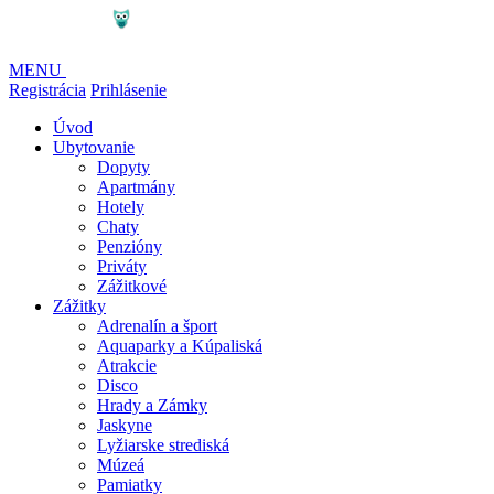
MENU
Registrácia
Prihlásenie
Úvod
Ubytovanie
Dopyty
Apartmány
Hotely
Chaty
Penzióny
Priváty
Zážitkové
Zážitky
Adrenalín a šport
Aquaparky a Kúpaliská
Atrakcie
Disco
Hrady a Zámky
Jaskyne
Lyžiarske strediská
Múzeá
Pamiatky