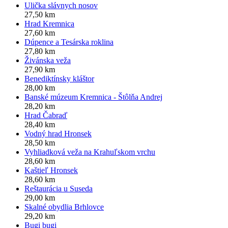
Ulička slávnych nosov
27,50 km
Hrad Kremnica
27,60 km
Dúpence a Tesárska roklina
27,80 km
Živánska veža
27,90 km
Benediktínsky kláštor
28,00 km
Banské múzeum Kremnica - Štôlňa Andrej
28,20 km
Hrad Čabraď
28,40 km
Vodný hrad Hronsek
28,50 km
Vyhliadková veža na Krahuľskom vrchu
28,60 km
Kaštieľ Hronsek
28,60 km
Reštaurácia u Suseda
29,00 km
Skalné obydlia Brhlovce
29,20 km
Bugi bugi