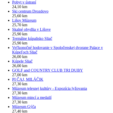
Pobyt v ústraní
24,10 km
Ski centrum Drozdovo
25,60 km
Lišov Múzeum
25,70 km
Skalné obydlia v Lišove
25,90 km
Termálne kúpalisko Sliač
25,90 km
Veľkonočné hodovanie v Spoločenskej dvorane Palace v
Kúpeľoch Sliač
26,00 km
Kúpele Sliač
26,00 km
GOLF and COUNTRY CLUB TRI DUBY
27,00 km
PI ČAJ, MILÁČIK
27,30 km
Múzeum telesnej kultúry - Expozícia lyžovania
27,30 km
Múzeum mincí a medailí
27,30 km
Múzeum Gýča
27,40 km