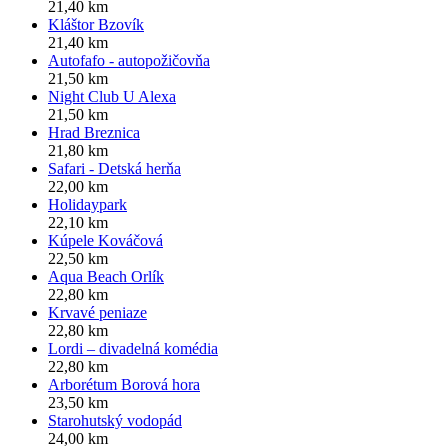
21,40 km
Kláštor Bzovík
21,40 km
Autofafo - autopožičovňa
21,50 km
Night Club U Alexa
21,50 km
Hrad Breznica
21,80 km
Safari - Detská herňa
22,00 km
Holidaypark
22,10 km
Kúpele Kováčová
22,50 km
Aqua Beach Orlík
22,80 km
Krvavé peniaze
22,80 km
Lordi – divadelná komédia
22,80 km
Arborétum Borová hora
23,50 km
Starohutský vodopád
24,00 km