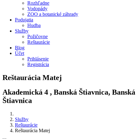
Rozhľadne
Vodopády
ZOO a botanické záhrady
Podujatia
Hudba
Služby
Požičovne
Reštaurácie
Blog
Účet
Prihlásenie
Registrácia
Reštaurácia Matej
Akademická 4 , Banská Štiavnica, Banská
Štiavnica
Služby
Reštaurácie
Reštaurácia Matej