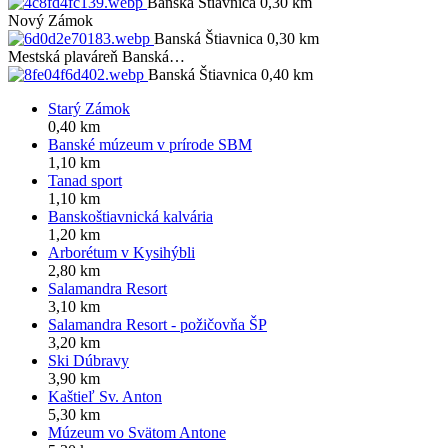
Banská Štiavnica 0,30 km
Nový Zámok
Banská Štiavnica 0,30 km
Mestská plaváreň Banská…
Banská Štiavnica 0,40 km
Starý Zámok
0,40 km
Banské múzeum v prírode SBM
1,10 km
Tanad sport
1,10 km
Banskoštiavnická kalvária
1,20 km
Arborétum v Kysihýbli
2,80 km
Salamandra Resort
3,10 km
Salamandra Resort - požičovňa ŠP
3,20 km
Ski Dúbravy
3,90 km
Kaštieľ Sv. Anton
5,30 km
Múzeum vo Svätom Antone