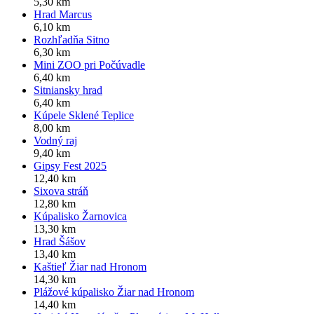
5,30 km
Hrad Marcus
6,10 km
Rozhľadňa Sitno
6,30 km
Mini ZOO pri Počúvadle
6,40 km
Sitniansky hrad
6,40 km
Kúpele Sklené Teplice
8,00 km
Vodný raj
9,40 km
Gipsy Fest 2025
12,40 km
Sixova stráň
12,80 km
Kúpalisko Žarnovica
13,30 km
Hrad Šášov
13,40 km
Kaštieľ Žiar nad Hronom
14,30 km
Plážové kúpalisko Žiar nad Hronom
14,40 km