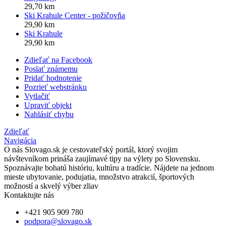
29,70 km
Ski Krahule Center - požičovňa
29,90 km
Ski Krahule
29,90 km
Zdieľať na Facebook
Poslať známemu
Pridať hodnotenie
Pozrieť webstránku
Vytlačiť
Upraviť objekt
Nahlásiť chybu
Zdieľať
Navigácia
O nás
Slovago.sk je cestovateľský portál, ktorý svojim
návštevníkom prináša zaujímavé tipy na výlety po Slovensku.
Spoznávajte bohatú históriu, kultúru a tradície. Nájdete na jednom
mieste ubytovanie, podujatia, množstvo atrakcií, športových
možností a skvelý výber zliav
Kontaktujte nás
+421 905 909 780
podpora@slovago.sk