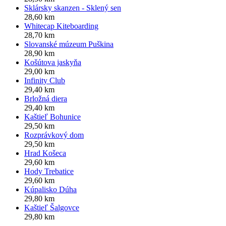
Sklársky skanzen - Sklený sen
28,60 km
Whitecap Kiteboarding
28,70 km
Slovanské múzeum Puškina
28,90 km
Košútova jaskyňa
29,00 km
Infinity Club
29,40 km
Brložná diera
29,40 km
Kaštieľ Bohunice
29,50 km
Rozprávkový dom
29,50 km
Hrad Košeca
29,60 km
Hody Trebatice
29,60 km
Kúpalisko Dúha
29,80 km
Kaštieľ Šalgovce
29,80 km