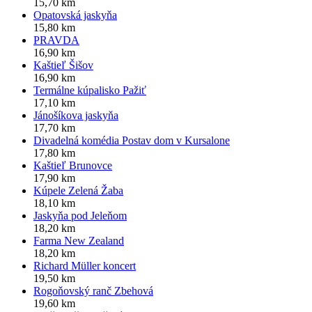
15,70 km
Opatovská jaskyňa
15,80 km
PRAVDA
16,90 km
Kaštieľ Šišov
16,90 km
Termálne kúpalisko Pažiť
17,10 km
Jánošíkova jaskyňa
17,70 km
Divadelná komédia Postav dom v Kursalone
17,80 km
Kaštieľ Brunovce
17,90 km
Kúpele Zelená Žaba
18,10 km
Jaskyňa pod Jeleňom
18,20 km
Farma New Zealand
18,20 km
Richard Müller koncert
19,50 km
Rogoňovský ranč Zbehová
19,60 km