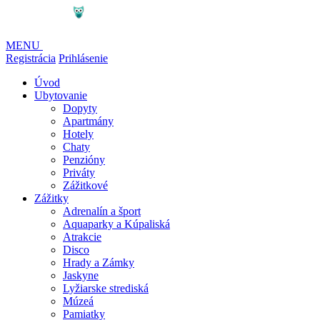
MENU
Registrácia
Prihlásenie
Úvod
Ubytovanie
Dopyty
Apartmány
Hotely
Chaty
Penzióny
Priváty
Zážitkové
Zážitky
Adrenalín a šport
Aquaparky a Kúpaliská
Atrakcie
Disco
Hrady a Zámky
Jaskyne
Lyžiarske strediská
Múzeá
Pamiatky