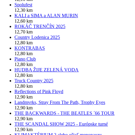
Spolufest
12,30 km
KALI a SIMA a ALAN MURIN
12,60 km
ROKÁČ TRENČÍN 2025
12,70 km
Country Lodenica 2025
12,80 km
KONTRABAS
12,80 km
Piano Club
12,80 km
HUDBA ŽIJE ZELENÁ VODA
12,80 km
Truck Country 2025
12,80 km
Reflections of Pink Floyd
12,90 km
Landmvrks, Stray From The Path, Trophy Eyes
12,90 km
THE BACKWARDS - THE BEATLES ´66 TOUR
12,90 km
THE SCANDAL SHOW 2025 - Európske turné
12,90 km
KLIMAKTÉRIUM 2 alebo ošiaľ menopauzy