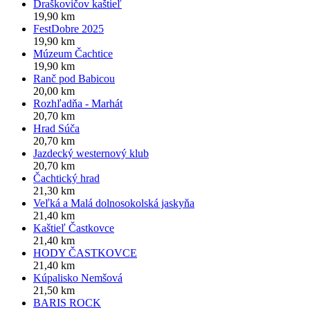
Draškovičov kaštieľ
19,90 km
FestDobre 2025
19,90 km
Múzeum Čachtice
19,90 km
Ranč pod Babicou
20,00 km
Rozhľadňa - Marhát
20,70 km
Hrad Súča
20,70 km
Jazdecký westernový klub
20,70 km
Čachtický hrad
21,30 km
Veľká a Malá dolnosokolská jaskyňa
21,40 km
Kaštieľ Častkovce
21,40 km
HODY ČASTKOVCE
21,40 km
Kúpalisko Nemšová
21,50 km
BARIS ROCK