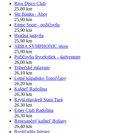
Riva Disco Club
25,80 km
Ski Banka - Ahoj
25,90 km
Empe Sport - požičovňa
25,90 km
Hradná jaskyňa
25,90 km
ABBA SYMPHONIC show
25,90 km
Požičovňa štvorkoliek - 4adventure
26,00 km
Tribečské múzeum
26,10 km
Letné kúpalisko Topoľčany
26,20 km
Kaštieľ Radošina
26,30 km
Krytá plaváreň Stará Turá
26,30 km
Emer Club Radošina
26,30 km
Renesančný kaštieľ Bošany
26,40 km
Rozhľadňa Jelenec