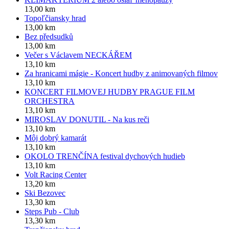
13,00 km
Topoľčiansky hrad
13,00 km
Bez předsudků
13,00 km
Večer s Václavem NECKÁŘEM
13,10 km
Za hranicami mágie - Koncert hudby z animovaných filmov
13,10 km
KONCERT FILMOVEJ HUDBY PRAGUE FILM
ORCHESTRA
13,10 km
MIROSLAV DONUTIL - Na kus reči
13,10 km
Môj dobrý kamarát
13,10 km
OKOLO TRENČÍNA festival dychových hudieb
13,10 km
Volt Racing Center
13,20 km
Ski Bezovec
13,30 km
Steps Pub - Club
13,30 km