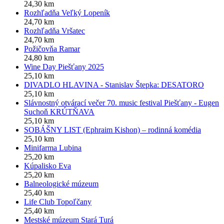
24,30 km
Rozhľadňa Veľký Lopeník
24,70 km
Rozhľadňa Vršatec
24,70 km
Požičovňa Ramar
24,80 km
Wine Day Piešťany 2025
25,10 km
DIVADLO HLAVINA - Stanislav Štepka: DESATORO
25,10 km
Slávnostný otvárací večer 70. music festival Piešťany - Eugen
Suchoň KRÚTŇAVA
25,10 km
SOBÁŠNY LIST (Ephraim Kishon) – rodinná komédia
25,10 km
Minifarma Lubina
25,20 km
Kúpalisko Eva
25,20 km
Balneologické múzeum
25,40 km
Life Club Topoľčany
25,40 km
Mestské múzeum Stará Turá