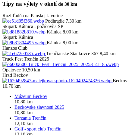
Tipy na výlety v okolí
do 30 km
Rozhľadňa na Panskej Javorine
Podhradie 7,30 km
Skipark Kálnica - požičovňa ŠP
Kálnica 8,00 km
Skipark Kálnica
Kálnica 8,00 km
Hanzos Club
Trenčianske Stankovce 367 8,40 km
Truck Fest Trenčín 2025
Opatovce 10,50 km
Hrad Beckov
Beckov
10,70 km
Múzeum Beckov
10,80 km
Beckovske slavnosti 2025
10,80 km
Tarzania Trenčín
12,10 km
Golf - sport club Trenčín
12,10 km