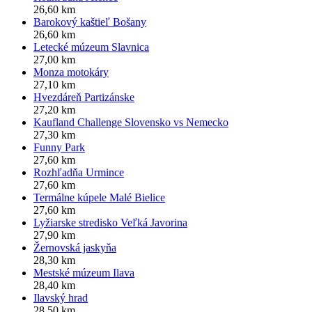
26,60 km
Barokový kaštieľ Bošany
26,60 km
Letecké múzeum Slavnica
27,00 km
Monza motokáry
27,10 km
Hvezdáreň Partizánske
27,20 km
Kaufland Challenge Slovensko vs Nemecko
27,30 km
Funny Park
27,60 km
Rozhľadňa Urmince
27,60 km
Termálne kúpele Malé Bielice
27,60 km
Lyžiarske stredisko Veľká Javorina
27,90 km
Žernovská jaskyňa
28,30 km
Mestské múzeum Ilava
28,40 km
Ilavský hrad
28,50 km