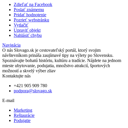
Zdieľať na Facebook
Poslať známemu
Pridať hodnotenie
Pozrieť webstránku
Vytlačiť
Upraviť objekt
Nahlásiť chybu
Navigácia
O nás
Slovago.sk je cestovateľský portál, ktorý svojim
návštevníkom prináša zaujímavé tipy na výlety po Slovensku.
Spoznávajte bohatú históriu, kultúru a tradície. Nájdete na jednom
mieste ubytovanie, podujatia, množstvo atrakcií, športových
možností a skvelý výber zliav
Kontaktujte nás
+421 905 909 780
podpora@slovago.sk
E-mail
Marketing
Reštaurácie
Podujatie