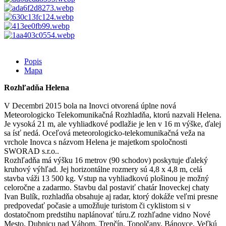
Popis
Mapa
Rozhľadňa Helena
V Decembri 2015 bola na Inovci otvorená úplne nová
Meteorologicko Telekomunikačná Rozhladňa, ktorú nazvali Helena.
Je vysoká 21 m, ale vyhliadkové podlažie je len v 16 m výške, ďalej
sa ísť nedá. Oceľová meteorologicko-telekomunikačná veža na
vrchole Inovca s názvom Helena je majetkom spoločnosti
SWORAD s.r.o..
Rozhľadňa má výšku 16 metrov (90 schodov) poskytuje ďaleký
kruhový výhľad. Jej horizontálne rozmery sú 4,8 x 4,8 m, celá
stavba váži 13 500 kg. Vstup na vyhliadkovú plošinou je možný
celoročne a zadarmo. Stavbu dal postaviť chatár Inoveckej chaty
Ivan Bulík, rozhladňa obsahuje aj radar, ktorý dokáže veľmi presne
predpovedať počasie a umožňuje turistom či cyklistom si v
dostatočnom predstihu naplánovať túru.Z rozhľadne vidno Nové
Mesto, Dubnicu nad Váhom, Trenčín, Topolčany, Bánovce, Veľkú