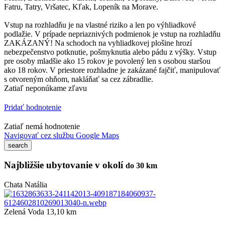
Fatru, Tatry, Vršatec, Kľak, Lopeník na Morave.
Vstup na rozhladňu je na vlastné riziko a len po výhliadkové
podlažie. V prípade nepriaznivých podmienok je vstup na rozhladňu
ZAKÁZANÝ! Na schodoch na vyhliadkovej plošine hrozí
nebezpečenstvo potknutie, pošmyknutia alebo pádu z výšky. Vstup
pre osoby mladšie ako 15 rokov je povolený len s osobou staršou
ako 18 rokov. V priestore rozhladne je zakázané fajčiť, manipulovať
s otvoreným ohňom, nakláňať sa cez zábradlie.
Zatiaľ neponúkame zľavu
Pridať hodnotenie
Zatiaľ nemá hodnotenie
Navigovať cez službu Google Maps
Najbližšie ubytovanie v okolí
do 30 km
Chata Natália
Zelená Voda 13,10 km