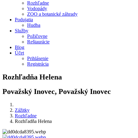
Rozhľadne
Vodopády
ZOO a botanické záhrady
Podujatia
Hudba
Služby
Požičovne
Reštaurácie
Blog
Účet
Prihlásenie
Registrácia
Rozhľadňa Helena
Považský Inovec, Považský Inovec
Zážitky
Rozhľadne
Rozhľadňa Helena