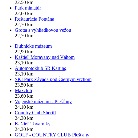
22,50 km
Park miniatúr
22,60 km
Reštaurácia Fontána
22,70 km
Grotta s vyhliadkovou vežou
22,70 km
Dubnícke múzeum
22,90 km
Kaštieľ Moravany nad Váhom
23,10 km
Automotoklub SR Karting
23,10 km
SKI Park Závada pod Čiernym vrchom
23,50 km
Maxclub
23,60 km
Vojenské múzeum - Piešťany
24,10 km
Country Club Sheriff
24,30 km
Kaštieľ Tovarníky
24,30 km
GOLF - COUNTRY CLUB Piešťany