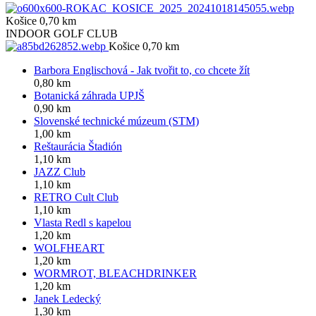
Košice 0,70 km
INDOOR GOLF CLUB
Košice 0,70 km
Barbora Englischová - Jak tvořit to, co chcete žít
0,80 km
Botanická záhrada UPJŠ
0,90 km
Slovenské technické múzeum (STM)
1,00 km
Reštaurácia Štadión
1,10 km
JAZZ Club
1,10 km
RETRO Cult Club
1,10 km
Vlasta Redl s kapelou
1,20 km
WOLFHEART
1,20 km
WORMROT, BLEACHDRINKER
1,20 km
Janek Ledecký
1,30 km