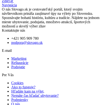
Zdieľať
Navigácia
O nás
Slovago.sk je cestovateľský portál, ktorý svojim
návštevníkom prináša zaujímavé tipy na výlety po Slovensku.
Spoznávajte bohatú históriu, kultúru a tradície. Nájdete na jednom
mieste ubytovanie, podujatia, množstvo atrakcií, športových
možností a skvelý výber zliav
Kontaktujte nás
+421 905 909 780
podpora@slovago.sk
E-mail
Marketing
Reštaurácie
Podujatie
Pre Vás
Cookies
Ako to funguje?
Hľadáte kam na výlet,
Nemáte čas hľadať ubytovanie?
Podmienky
O nás