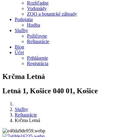
Rozhľadne
Vodopády
ZOO a botanické záhrady
Podujatia
Hudba
Služby
Požičovne
Reštaurácie
Blog
Účet
Prihlásenie
Registrácia
Krčma Letná
Letná 1, Košice 040 01, Košice
Služby
Reštaurácie
Krčma Letná