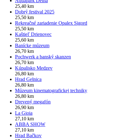
Aquapark Delňa
25,40 km
Dobrý festival 2025
25,50 km
Rekreačné zariadenie Opalex Sigord
25,50 km
Kaštieľ Drienovec
25,60 km
Banícke múzeum
26,70 km
Pochwerk a banský skanzen
26,70 km
Kúpalisko Medzev
26,80 km
Hrad Gelnica
26,80 km
Múzeum kinematografickej techniky
26,80 km
Drevený megafón
26,90 km
La Gioia
27,10 km
ABBA SHOW
27,10 km
Hrad Bačkov