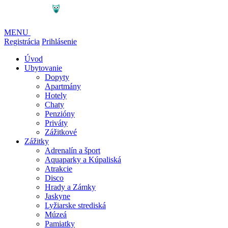
MENU
Registrácia
Prihlásenie
Úvod
Ubytovanie
Dopyty
Apartmány
Hotely
Chaty
Penzióny
Priváty
Zážitkové
Zážitky
Adrenalín a šport
Aquaparky a Kúpaliská
Atrakcie
Disco
Hrady a Zámky
Jaskyne
Lyžiarske strediská
Múzeá
Pamiatky