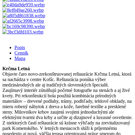
Popis
Cenník
Mapa
Krčma Letná
Objavte čaro novo-zrekonštruovanej reštaurácie Krčma Letná, ktorá
sa nachádza v centre Košíc. Reštaurácia ponúka výber
medzinárodných ale aj tradičných slovenských špecialít.
Zaujímavý interiér zútulňujú početné fotografie na stenách a aj živé
kvety. Pri rekonštrukcií bola použitá kombinácia prírodných
materiálov – drevené podlahy, trámy, podhľady, tehlové obklady, na
mieru robený nábytok z dreva a kože, farebné textílie a presklené
steny. Milovníkov krbov zaujmú svojimi jednoduchými ale
efektnými tvarmi dva krby a určite aj dizajnové a luxusné osvetlenie.
Z niektorých častí reštaurácie sú krásne výhľady na zrevitalizovaný
park Komenského. V letných mesiacoch slúži k príjemnému
posedeniu aj nová, väčšia terasa orientovaná práve smerom do