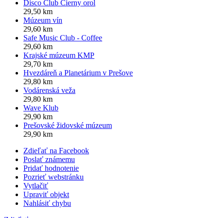
Disco Club Čierny orol
29,50 km
Múzeum vín
29,60 km
Safe Music Club - Coffee
29,60 km
Krajské múzeum KMP
29,70 km
Hvezdáreň a Planetárium v Prešove
29,80 km
Vodárenská veža
29,80 km
Wave Klub
29,90 km
Prešovské židovské múzeum
29,90 km
Zdieľať na Facebook
Poslať známemu
Pridať hodnotenie
Pozrieť webstránku
Vytlačiť
Upraviť objekt
Nahlásiť chybu