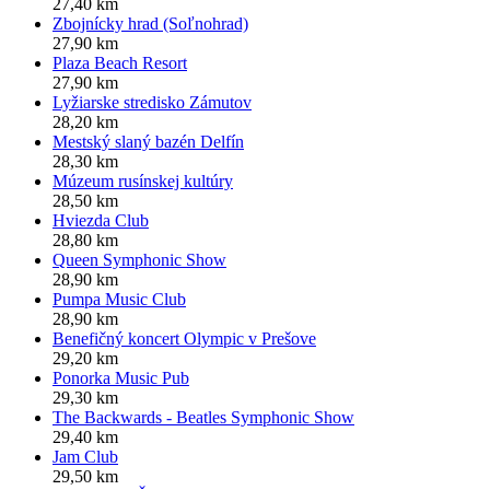
27,40 km
Zbojnícky hrad (Soľnohrad)
27,90 km
Plaza Beach Resort
27,90 km
Lyžiarske stredisko Zámutov
28,20 km
Mestský slaný bazén Delfín
28,30 km
Múzeum rusínskej kultúry
28,50 km
Hviezda Club
28,80 km
Queen Symphonic Show
28,90 km
Pumpa Music Club
28,90 km
Benefičný koncert Olympic v Prešove
29,20 km
Ponorka Music Pub
29,30 km
The Backwards - Beatles Symphonic Show
29,40 km
Jam Club
29,50 km