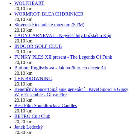
WOLFHEART
20,10 km
WORMROT, BLEACHDRINKER
20,10 km
Slovenské technické múzeum (STM)
20,10 km
LADY CARNEVAL - Největší hity božského Káji
20,10 km
INDOOR GOLF CLUB
20,10 km
FUNKY PLES XII present - The Legends Of Funk
20,10 km
Barbora Englischová - Jak tvořit to, co chcete žít
20,10 km
THE BROWNING
20,10 km
Benefičný koncert Spájanie generácií - Pavel Šporcl a Gipsy
Way Ensemble - Gipsy Fire
20,10 km
Best Film Soundtracks a Candles
20,10 km
RETRO Cult Club
20,20 km
Janek Ledecký
20,30 km