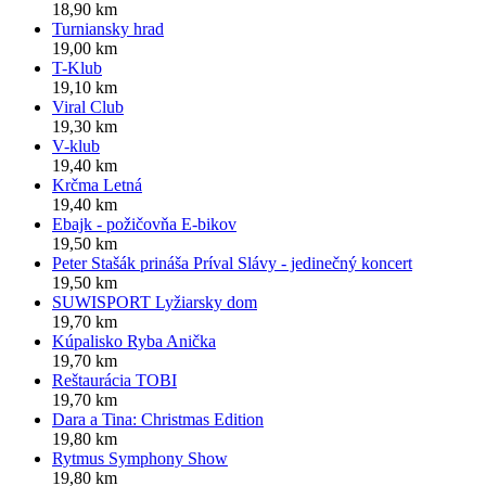
18,90 km
Turniansky hrad
19,00 km
T-Klub
19,10 km
Viral Club
19,30 km
V-klub
19,40 km
Krčma Letná
19,40 km
Ebajk - požičovňa E-bikov
19,50 km
Peter Stašák prináša Príval Slávy - jedinečný koncert
19,50 km
SUWISPORT Lyžiarsky dom
19,70 km
Kúpalisko Ryba Anička
19,70 km
Reštaurácia TOBI
19,70 km
Dara a Tina: Christmas Edition
19,80 km
Rytmus Symphony Show
19,80 km