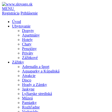
MENU
Registrácia
Prihlásenie
Úvod
Ubytovanie
Dopyty
Apartmány
Hotely
Chaty
Penzióny
Priváty
Zážitkové
Zážitky
Adrenalín a šport
Aquaparky a Kúpaliská
Atrakcie
Disco
Hrady a Zámky
Jaskyne
Lyžiarske strediská
Múzeá
Pamiatky
Rozhľadne
Vodopády