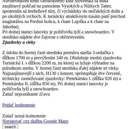
Návštevníkom tohto čarokrásneho kúta Slovenska sa núka
zaujímavý pohľad na panorámu Vysokých a Nízkych Tatier,
spestrením sú hrebeňové túry, či vychádzky do neďalekých dolín a
po okolitých vrchoch. K turisticky atraktívnym trasám patrí prechod
magistrálou na Prednú holicu, k chate Lajoška a k chate na
Jahodnej.
Pri dolnej stanici lanovky je požičovňa lyží a snowboardov. V
stredisku nájdete dve čajovne s občerstvením.
Zjazdovky a vleky
Z údolia do hornej časti strediska premáva staršia 3-sedačka s
dĺžkou 1700 m a prevýšením 340 m. Obsluhuje modrú zjazdovku
Turistickú I. s dĺžkou 2200 m, na ktorej sa lyžuje výhradne na
prírodnom snehu. V hornej časti strediska ďalej nájdete tri vleky.
Najzaujímavejší z nich, H130 s lomom, sprístupňuje dve červené,
technicky zasnežované zjazdovky: Pretekársku I. (dĺžka 920 m) a
Pretekársku II. (dĺžka 850 m). Pri dolnej stanici lanovky je
požičovňa lyží a snowboardov.
Zatiaľ neponúkame zľavu
Pridať hodnotenie
Zatiaľ nemá hodnotenie
Navigovať cez službu Google Maps