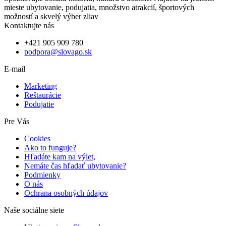
mieste ubytovanie, podujatia, množstvo atrakcií, športových
možností a skvelý výber zliav
Kontaktujte nás
+421 905 909 780
podpora@slovago.sk
E-mail
Marketing
Reštaurácie
Podujatie
Pre Vás
Cookies
Ako to funguje?
Hľadáte kam na výlet,
Nemáte čas hľadať ubytovanie?
Podmienky
O nás
Ochrana osobných údajov
Naše sociálne siete