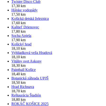
Twister Disco Club
17,30 km
Hájske vodopády
17,50 km
Košická detská železnica
17,60 km
Kaštieľ Drienovec
17,80 km
Socha Anjela
17,90 km
Košický hrad
18,10 km
Vyhliadková veža Hradová
18,10 km
Vitálny svet Askony
18,30 km
Paintball Košice
18,40 km
Botanická záhrada UPJŠ
18,50 km
Hrad Richnava
18,70 km
Reštaurácia Štadión
18,80 km
ROKÁČ KOŠICE 2025