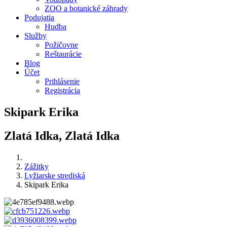
ZOO a botanické záhrady
Podujatia
Hudba
Služby
Požičovne
Reštaurácie
Blog
Účet
Prihlásenie
Registrácia
Skipark Erika
Zlatá Idka, Zlatá Idka
Zážitky
Lyžiarske strediská
Skipark Erika