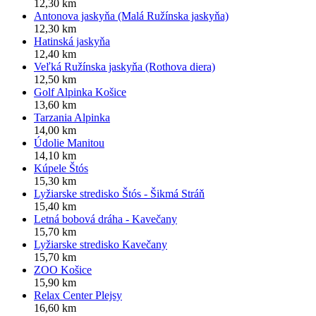
12,30 km
Antonova jaskyňa (Malá Ružínska jaskyňa)
12,30 km
Hatinská jaskyňa
12,40 km
Veľká Ružínska jaskyňa (Rothova diera)
12,50 km
Golf Alpinka Košice
13,60 km
Tarzania Alpinka
14,00 km
Údolie Manitou
14,10 km
Kúpele Štós
15,30 km
Lyžiarske stredisko Štós - Šikmá Stráň
15,40 km
Letná bobová dráha - Kavečany
15,70 km
Lyžiarske stredisko Kavečany
15,70 km
ZOO Košice
15,90 km
Relax Center Plejsy
16,60 km