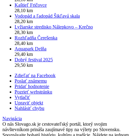
Kaštieľ Fričovce
28,10 km
Vodopád a ľadopád Šikľavá skala
28,20 km
Lyžiarske stredisko Nálepkovo – Krečno
28,30 km
Rozhľadňa Čerešenka
28,40 km
Aquapark Delňa
29,40 km
Dobrý festival 2025
29,50 km
Zdieľať na Facebook
Poslať známemu
Pridať hodnotenie
Pozrieť webstránku
Vytlačiť
Upraviť objekt
Nahlásiť chybu
Navigácia
O nás
Slovago.sk je cestovateľský portál, ktorý svojim
návštevníkom prináša zaujímavé tipy na výlety po Slovensku.
Spoznávajte bohatú históriu, kultúru a tradície. Nájdete na jednom