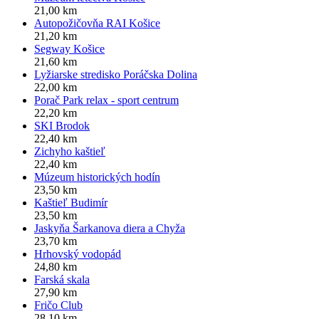
21,00 km
Autopožičovňa RAI Košice
21,20 km
Segway Košice
21,60 km
Lyžiarske stredisko Poráčska Dolina
22,00 km
Porač Park relax - sport centrum
22,20 km
SKI Brodok
22,40 km
Zichyho kaštieľ
22,40 km
Múzeum historických hodín
23,50 km
Kaštieľ Budimír
23,50 km
Jaskyňa Šarkanova diera a Chyža
23,70 km
Hrhovský vodopád
24,80 km
Farská skala
27,90 km
Fričo Club
28,10 km