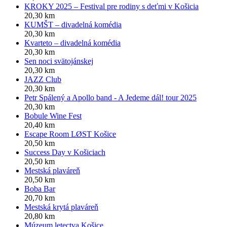
KROKY 2025 – Festival pre rodiny s deťmi v Košicia
20,30 km
KUMŠT – divadelná komédia
20,30 km
Kvarteto – divadelná komédia
20,30 km
Sen noci svätojánskej
20,30 km
JAZZ Club
20,30 km
Petr Spálený a Apollo band - A Jedeme dál! tour 2025
20,30 km
Bobule Wine Fest
20,40 km
Escape Room LØST Košice
20,50 km
Success Day v Košiciach
20,50 km
Mestská plaváreň
20,50 km
Boba Bar
20,70 km
Mestská krytá plaváreň
20,80 km
Múzeum letectva Košice