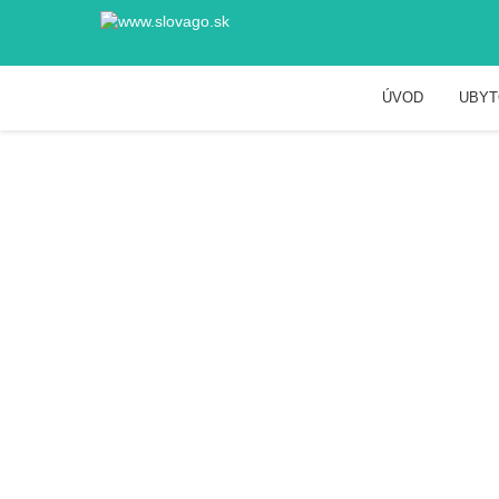
ÚVOD
UBYT
Lyžiarske stredi
ŠTÓS, ŠTÓS
Zážitky
Lyžiarske strediská
Lyžiarske stred