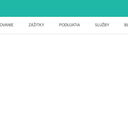
OVANIE
ZÁŽITKY
PODUJATIA
SLUŽBY
B
sko Štós - Šikmá Stráň
isko Štós - Šikmá Stráň