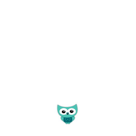
Žiadne objekty
 kinematografickej…
Kúpalisko Medzev