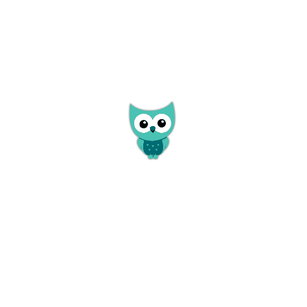
sko Medzev
Múzeum kinematograficke