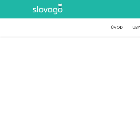
ÚVOD
UBY
Kúpele Štós
ŠTÓS – KÚPELE 235, ŠTÓS, ŠTÓS
Zážitky
Aquaparky a Kúpaliská
Kúpele