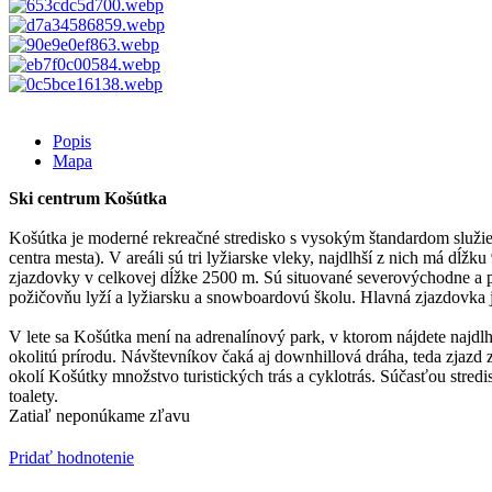
Popis
Mapa
Ski centrum Košútka
Košútka je moderné rekreačné stredisko s vysokým štandardom služieb
centra mesta). V areáli sú tri lyžiarske vleky, najdlhší z nich má dĺ
zjazdovky v celkovej dĺžke 2500 m. Sú situované severovýchodne a pos
požičovňu lyží a lyžiarsku a snowboardovú školu. Hlavná zjazdovka je
V lete sa Košútka mení na adrenalínový park, v ktorom nájdete najd
okolitú prírodu. Návštevníkov čaká aj downhillová dráha, teda zjazd
okolí Košútky množstvo turistických trás a cyklotrás. Súčasťou stred
toalety.
Zatiaľ neponúkame zľavu
Pridať hodnotenie