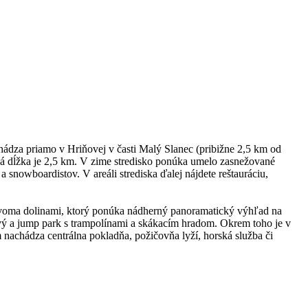
hádza priamo v Hriňovej v časti Malý Slanec (pribižne 2,5 km od
ková dĺžka je 2,5 km. V zime stredisko ponúka umelo zasnežované
snowboardistov. V areáli strediska ďalej nájdete reštauráciu,
 dvoma dolinami, ktorý ponúka nádherný panoramatický výhľad na
nový a jump park s trampolínami a skákacím hradom. Okrem toho je v
m nachádza centrálna pokladňa, požičovňa lyží, horská služba či