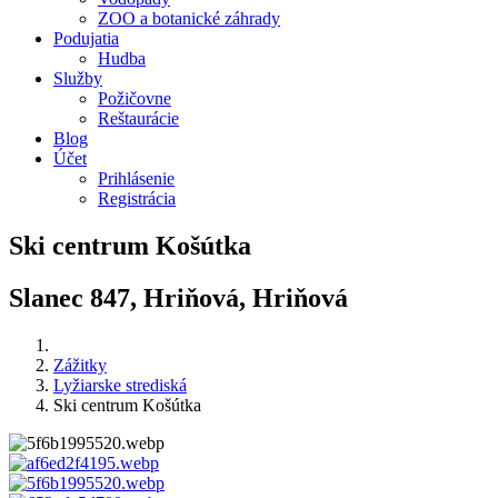
ZOO a botanické záhrady
Podujatia
Hudba
Služby
Požičovne
Reštaurácie
Blog
Účet
Prihlásenie
Registrácia
Ski centrum Košútka
Slanec 847, Hriňová, Hriňová
Zážitky
Lyžiarske strediská
Ski centrum Košútka