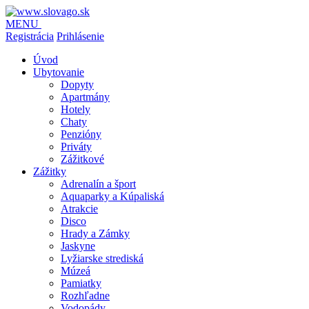
MENU
Registrácia
Prihlásenie
Úvod
Ubytovanie
Dopyty
Apartmány
Hotely
Chaty
Penzióny
Priváty
Zážitkové
Zážitky
Adrenalín a šport
Aquaparky a Kúpaliská
Atrakcie
Disco
Hrady a Zámky
Jaskyne
Lyžiarske strediská
Múzeá
Pamiatky
Rozhľadne
Vodopády