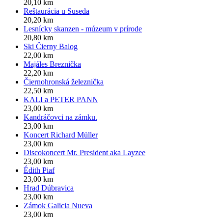
20,10 km
Reštaurácia u Suseda
20,20 km
Lesnícky skanzen - múzeum v prírode
20,80 km
Ski Čierny Balog
22,00 km
Majáles Breznička
22,20 km
Čiernohronská železnička
22,50 km
KALI a PETER PANN
23,00 km
Kandráčovci na zámku.
23,00 km
Koncert Richard Müller
23,00 km
Discokoncert Mr. President aka Layzee
23,00 km
Édith Piaf
23,00 km
Hrad Dúbravica
23,00 km
Zámok Galicia Nueva
23,00 km