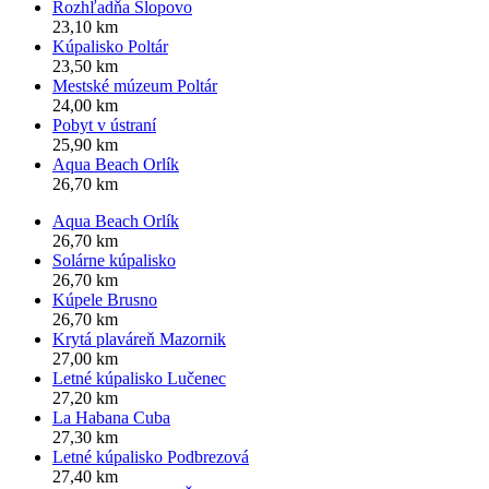
Rozhľadňa Slopovo
23,10 km
Kúpalisko Poltár
23,50 km
Mestské múzeum Poltár
24,00 km
Pobyt v ústraní
25,90 km
Aqua Beach Orlík
26,70 km
Aqua Beach Orlík
26,70 km
Solárne kúpalisko
26,70 km
Kúpele Brusno
26,70 km
Krytá plaváreň Mazornik
27,00 km
Letné kúpalisko Lučenec
27,20 km
La Habana Cuba
27,30 km
Letné kúpalisko Podbrezová
27,40 km