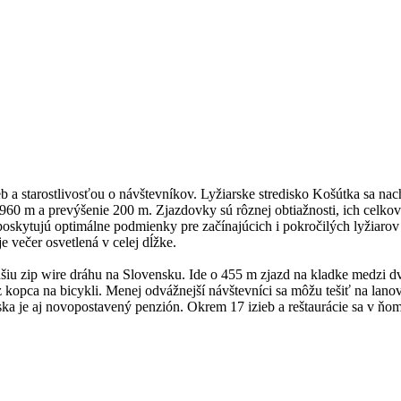
 a starostlivosťou o návštevníkov. Lyžiarske stredisko Košútka sa nac
žku 960 m a prevýšenie 200 m. Zjazdovky sú rôznej obtiažnosti, ich cel
kytujú optimálne podmienky pre začínajúcich i pokročilých lyžiarov a 
 večer osvetlená v celej dĺžke.
lhšiu zip wire dráhu na Slovensku. Ide o 455 m zjazd na kladke medzi
 z kopca na bicykli. Menej odvážnejší návštevníci sa môžu tešiť na la
iska je aj novopostavený penzión. Okrem 17 izieb a reštaurácie sa v ňo