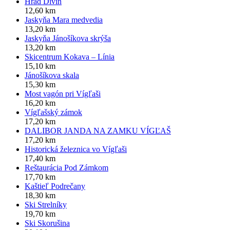
Hrad Divín
12,60 km
Jaskyňa Mara medvedia
13,20 km
Jaskyňa Jánošíkova skrýša
13,20 km
Skicentrum Kokava – Línia
15,10 km
Jánošíkova skala
15,30 km
Most vagón pri Vígľaši
16,20 km
Vígľašský zámok
17,20 km
DALIBOR JANDA NA ZAMKU VÍGĽAŠ
17,20 km
Historická železnica vo Vígľaši
17,40 km
Reštaurácia Pod Zámkom
17,70 km
Kaštieľ Podrečany
18,30 km
Ski Strelníky
19,70 km
Ski Skorušina