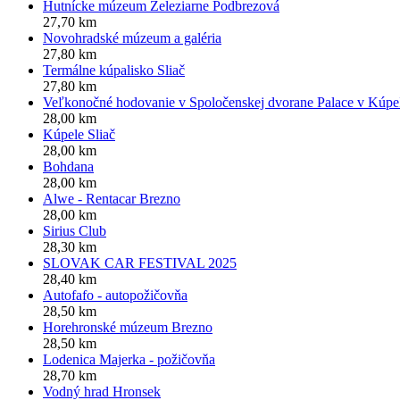
Hutnícke múzeum Železiarne Podbrezová
27,70 km
Novohradské múzeum a galéria
27,80 km
Termálne kúpalisko Sliač
27,80 km
Veľkonočné hodovanie v Spoločenskej dvorane Palace v Kúpe
28,00 km
Kúpele Sliač
28,00 km
Bohdana
28,00 km
Alwe - Rentacar Brezno
28,00 km
Sirius Club
28,30 km
SLOVAK CAR FESTIVAL 2025
28,40 km
Autofafo - autopožičovňa
28,50 km
Horehronské múzeum Brezno
28,50 km
Lodenica Majerka - požičovňa
28,70 km
Vodný hrad Hronsek