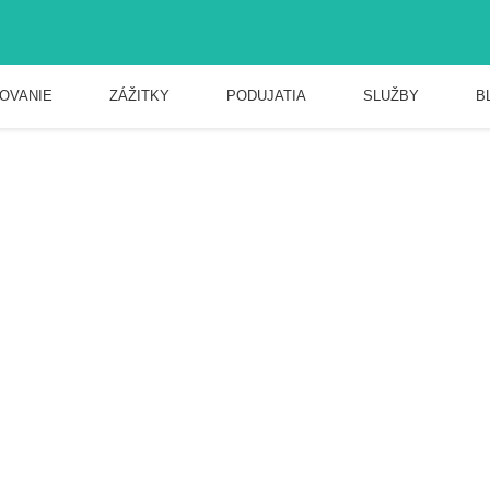
OVANIE
ZÁŽITKY
PODUJATIA
SLUŽBY
B
zámku.
, ZÁMOCKÁ 7, ZÁMOCKÁ, HALIČ