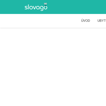
ÚVOD
UBYT
Kandráčovci na 
GALICIA NUEVA, ZÁMOCKÝ HOTEL****
Podujatia
Hudba
Kandráčovci na zámku.