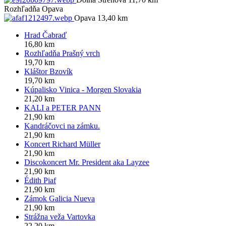
Rozhľadňa Opava
Opava 13,40 km
Hrad Čabraď
16,80 km
Rozhľadňa Prašný vrch
19,70 km
Kláštor Bzovík
19,70 km
Kúpalisko Vinica - Morgen Slovakia
21,20 km
KALI a PETER PANN
21,90 km
Kandráčovci na zámku.
21,90 km
Koncert Richard Müller
21,90 km
Discokoncert Mr. President aka Layzee
21,90 km
Édith Piaf
21,90 km
Zámok Galicia Nueva
21,90 km
Strážna veža Vartovka
22,20 km