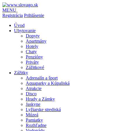
MENU
Registrácia
Prihlásenie
Úvod
Ubytovanie
Dopyty
Apartmány
Hotely
Chaty
Penzióny
Priváty
Zážitkové
Zážitky
Adrenalín a šport
Aquaparky a Kúpaliská
Atrakcie
Disco
Hrady a Zámky
Jaskyne
Lyžiarske strediská
Múzeá
Pamiatky
Rozhľadne
Vodopády