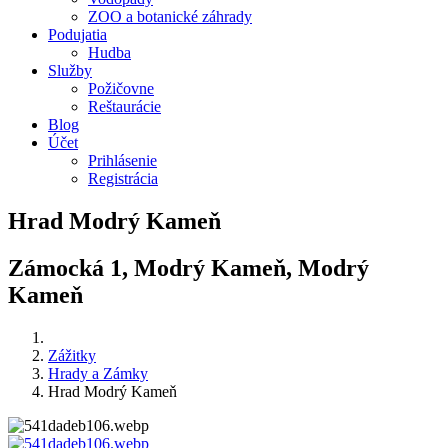
ZOO a botanické záhrady
Podujatia
Hudba
Služby
Požičovne
Reštaurácie
Blog
Účet
Prihlásenie
Registrácia
Hrad Modrý Kameň
Zámocká 1, Modrý Kameň, Modrý
Kameň
Zážitky
Hrady a Zámky
Hrad Modrý Kameň