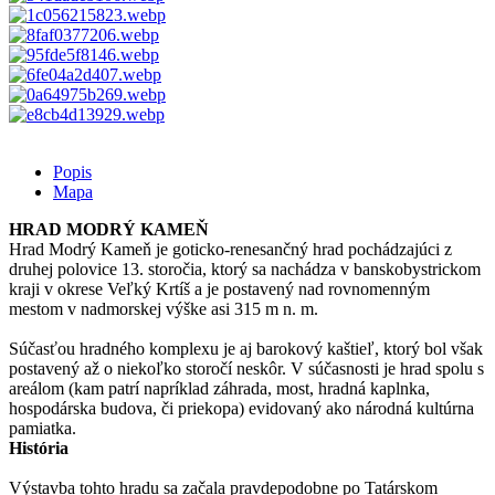
Popis
Mapa
HRAD MODRÝ KAMEŇ
Hrad Modrý Kameň je goticko-renesančný hrad pochádzajúci z
druhej polovice 13. storočia, ktorý sa nachádza v banskobystrickom
kraji v okrese Veľký Krtíš a je postavený nad rovnomenným
mestom v nadmorskej výške asi 315 m n. m.
Súčasťou hradného komplexu je aj barokový kaštieľ, ktorý bol však
postavený až o niekoľko storočí neskôr. V súčasnosti je hrad spolu s
areálom (kam patrí napríklad záhrada, most, hradná kaplnka,
hospodárska budova, či priekopa) evidovaný ako národná kultúrna
pamiatka.
História
Výstavba tohto hradu sa začala pravdepodobne po Tatárskom