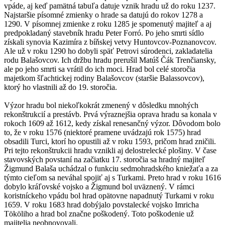
vpáde, aj keď pamätná tabuľa datuje vznik hradu už do roku 1237.
Najstaršie písomné zmienky o hrade sa datujú do rokov 1278 a
1290. V písomnej zmienke z roku 1285 je spomenutý majiteľ a aj
predpokladaný stavebník hradu Peter Forró. Po jeho smrti sídlo
získali synovia Kazimíra z bíňskej vetvy Huntovcov-Poznanovcov.
Ale už v roku 1290 ho dobyli späť Petrovi súrodenci, zakladatelia
rodu Balašovcov. Ich držbu hradu prerušil Matúš Čák Trenčiansky,
ale po jeho smrti sa vrátil do ich moci. Hrad bol celé storočia
majetkom šľachtickej rodiny Balašovcov (staršie Balassovcov),
ktorý ho vlastnili až do 19. storočia.
Výzor hradu bol niekoľkokrát zmenený v dôsledku mnohých
rekonštrukcií a prestávb. Prvá výraznejšia oprava hradu sa konala v
rokoch 1609 až 1612, kedy získal renesančný výzor. Dôvodom bolo
to, že v roku 1576 (niektoré pramene uvádzajú rok 1575) hrad
obsadili Turci, ktorí ho opustili až v roku 1593, pričom hrad zničili.
Pri tejto rekonštrukcii hradu vznikli aj delostrelecké plošiny. V čase
stavovských povstaní na začiatku 17. storočia sa hradný majiteľ
Žigmund Balaša uchádzal o funkciu sedmohradského kniežaťa a za
týmto cieľom sa neváhal spojiť aj s Turkami. Preto hrad v roku 1616
dobylo kráľovské vojsko a Žigmund bol uväznený. V rámci
koristníckeho vpádu bol hrad opätovne napadnutý Turkami v roku
1659. V roku 1683 hrad dobýjalo povstalecké vojsko Imricha
Tököliho a hrad bol značne poškodený. Toto poškodenie už
majitelia neobnovovali.