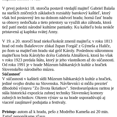
V prvej polovici 18. storočia postavil vtedajší majiteľ Gabriel Balaša
na starších zničených základoch rozsiahly barokový kaštieľ, ktorý
však bol postavený len na dolnom nádvorí hradu; horná časť hradu
sa obnovy nedočkala a tieto priestory sa využili ako záhrada, ktorá
tiež patrí medzi národné kultúrne pamiatky. Ku kaštieľu bola neskôr
pristavená aj kaplnka svätej Anny.
V 19. a 20. storočí hrad niekoľkokrát zmenil majiteľa; v roku 1813
hrad od rodu Balašovcov získal župan Forgáč z Gýmeša a Haliče,
po ňom sa majiteľom hradu stal gróf Károly. Poslednou súkromnou
majiteľkou bola Károlyho dcéra Gabriela Almášiová, ktorá ho však
v roku 1923 predala štátu, ktorý je jeho vlastníkom až do súčasnosti.
Od roku 1991 je v hrade Múzeum bábkarských kultúr a hračiek
Slovenského národného múzea.
Súčasnosť
V súčasnosti v kaštieli sídli Múzeum bábkarských kultúr a hračiek,
jediné svojho druhu na Slovensku. Návštevníci si môžu prezrieť
dlhodobú výstavu "Zo života škriatkov". Stredoeurópskou raritou je
stála historická expozícia zubnej techniky Slovenskej komory
zubných technikov. Okrem výstav sa na hrade usporadúvajú aj
viaceré zaujímavé podujatia a festivaly.
Prístup:
autom až k hradu, pešo z Modrého Kameňa asi 20 min.
Zatiaľ neponúkame zľavu