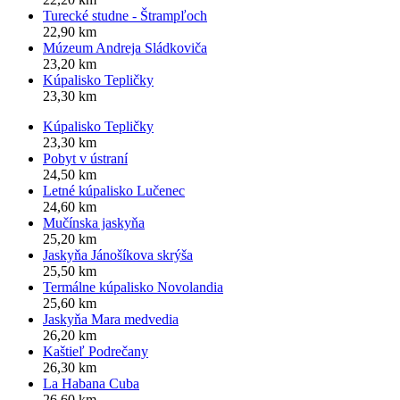
Turecké studne - Štrampľoch
22,90 km
Múzeum Andreja Sládkoviča
23,20 km
Kúpalisko Tepličky
23,30 km
Kúpalisko Tepličky
23,30 km
Pobyt v ústraní
24,50 km
Letné kúpalisko Lučenec
24,60 km
Mučínska jaskyňa
25,20 km
Jaskyňa Jánošíkova skrýša
25,50 km
Termálne kúpalisko Novolandia
25,60 km
Jaskyňa Mara medvedia
26,20 km
Kaštieľ Podrečany
26,30 km
La Habana Cuba
26,60 km