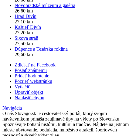
Novohradské múzeum a galéria
26,60 km
Hrad Divín
27,10 km
Kaštieľ Divín
27,20 km
Sixova stráň
27,50 km
Dúpence a Tesárska roklina
29,60 km
Zdieľať na Facebook
Poslať známemu
Pridať hodnotenie
Pozrieť webstránku
Vytlačiť
Upraviť objekt
Nahlásiť chybu
Navigácia
O nás
Slovago.sk je cestovateľský portál, ktorý svojim
návštevníkom prináša zaujímavé tipy na výlety po Slovensku.
Spoznávajte bohatú históriu, kultúru a tradície. Nájdete na jednom
mieste ubytovanie, podujatia, množstvo atrakcií, športových
možností a skvelý výber zliav