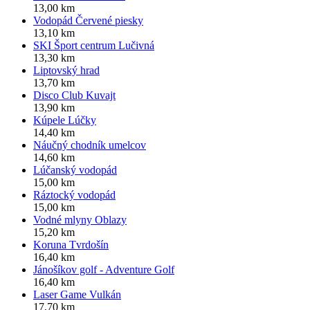
13,00 km
Vodopád Červené piesky
13,10 km
SKI Šport centrum Lučivná
13,30 km
Liptovský hrad
13,70 km
Disco Club Kuvajt
13,90 km
Kúpele Lúčky
14,40 km
Náučný chodník umelcov
14,60 km
Lúčanský vodopád
15,00 km
Ráztocký vodopád
15,00 km
Vodné mlyny Oblazy
15,20 km
Koruna Tvrdošín
16,40 km
Jánošíkov golf - Adventure Golf
16,40 km
Laser Game Vulkán
17,70 km