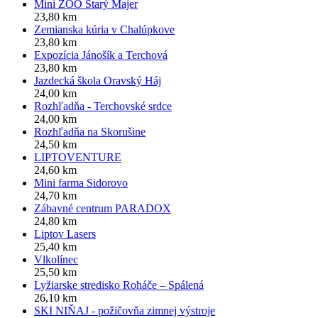
Mini ZOO Starý Majer
23,80 km
Zemianska kúria v Chalúpkove
23,80 km
Expozícia Jánošík a Terchová
23,80 km
Jazdecká škola Oravský Háj
24,00 km
Rozhľadňa - Terchovské srdce
24,00 km
Rozhľadňa na Skorušine
24,50 km
LIPTOVENTURE
24,60 km
Mini farma Sidorovo
24,70 km
Zábavné centrum PARADOX
24,80 km
Liptov Lasers
25,40 km
Vlkolínec
25,50 km
Lyžiarske stredisko Roháče – Spálená
26,10 km
SKI NIŇAJ - požičovňa zimnej výstroje