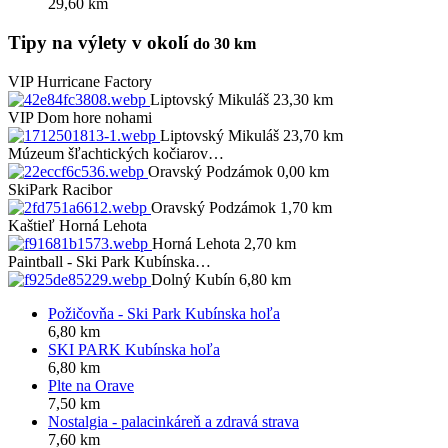
29,60 km
Tipy na výlety v okolí
do 30 km
VIP
Hurricane Factory
Liptovský Mikuláš 23,30 km
VIP
Dom hore nohami
Liptovský Mikuláš 23,70 km
Múzeum šľachtických kočiarov…
Oravský Podzámok 0,00 km
SkiPark Racibor
Oravský Podzámok 1,70 km
Kaštieľ Horná Lehota
Horná Lehota 2,70 km
Paintball - Ski Park Kubínska…
Dolný Kubín 6,80 km
Požičovňa - Ski Park Kubínska hoľa
6,80 km
SKI PARK Kubínska hoľa
6,80 km
Plte na Orave
7,50 km
Nostalgia - palacinkáreň a zdravá strava
7,60 km