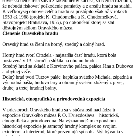
sovietski delostrelci salvu z raketometov kaťuša, sa Nemci rozhodli,
že nebudú riskovať poškodenie pamiatky a z areálu hradu sa stiahli.
K veľkorysej obnove celého hradu sa pristúpilo však až v rokoch
1953 až 1968 (projekt K. Chudomelka a K. Chudomelková,
Stavoprojekt Bratislava, 1955), po dokončení ktorej sa stal
dôstojným sídlom Oravského múzea.
Členenie Oravského hradu
Oravský hrad sa člení na horný, stredný a dolný hrad.
Horný hrad tvorí Citadela - najstaršia časť hradu, ktorá bola
postavená v 13. storočí a slúžila na obranu hradu.
Stredný hrad sa skladá z Korvínovho paláca, paláca Jána z Dubovca
a obytnej veže.
Dolný hrad tvorí Turzov palác, kaplnka svätého Michala, západná a
východná bašta, budova fary a obranný systém zložený z prvej,
druhej a tretej hradnej brány.
Historická, etnografická a prírodovedná expozícia
V priestoroch Oravského hradu sa v súčasnosti nachádzajú
expozície Oravského múzea P. O. Hviezdoslava – historická,
etnografická a prírodovedná. Najvýznamnejším exponátom
historickej expozície je samotný hradný komplex so svojimi
exteriérmi a interiérmi, ktoré prezentujú spôsob a štýl bývania v