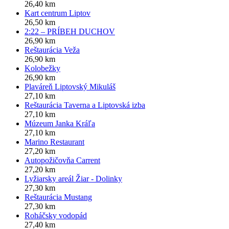
26,40 km
Kart centrum Liptov
26,50 km
2:22 – PRÍBEH DUCHOV
26,90 km
Reštaurácia Veža
26,90 km
Kolobežky
26,90 km
Plaváreň Liptovský Mikuláš
27,10 km
Reštaurácia Taverna a Liptovská izba
27,10 km
Múzeum Janka Kráľa
27,10 km
Marino Restaurant
27,20 km
Autopožičovňa Carrent
27,20 km
Lyžiarsky areál Žiar - Dolinky
27,30 km
Reštaurácia Mustang
27,30 km
Roháčsky vodopád
27,40 km