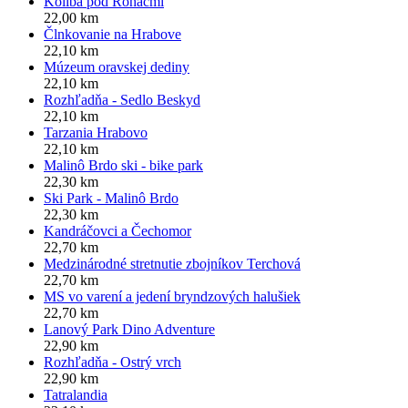
Koliba pod Roháčmi
22,00 km
Člnkovanie na Hrabove
22,10 km
Múzeum oravskej dediny
22,10 km
Rozhľadňa - Sedlo Beskyd
22,10 km
Tarzania Hrabovo
22,10 km
Malinô Brdo ski - bike park
22,30 km
Ski Park - Malinô Brdo
22,30 km
Kandráčovci a Čechomor
22,70 km
Medzinárodné stretnutie zbojníkov Terchová
22,70 km
MS vo varení a jedení bryndzových halušiek
22,70 km
Lanový Park Dino Adventure
22,90 km
Rozhľadňa - Ostrý vrch
22,90 km
Tatralandia