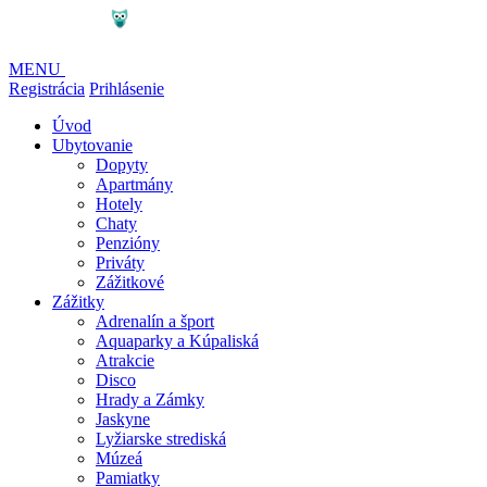
MENU
Registrácia
Prihlásenie
Úvod
Ubytovanie
Dopyty
Apartmány
Hotely
Chaty
Penzióny
Priváty
Zážitkové
Zážitky
Adrenalín a šport
Aquaparky a Kúpaliská
Atrakcie
Disco
Hrady a Zámky
Jaskyne
Lyžiarske strediská
Múzeá
Pamiatky