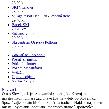
28,80 km
SKI Vitanová
28,90 km
Village resort Hanuliak - lezecká stena
29,40 km
Bartek SKI
29,70 km
Sučiansky hrad
29,80 km
Ski centrum Oravská Polhora
29,90 km
Zdieľať na Facebook
Poslať známemu
Pridať hodnotenie
Pozrieť webstránku
Vytlačiť
Upraviť objekt
Nahlásiť chybu
Navigácia
O nás
Slovago.sk je cestovateľský portál, ktorý svojim
návštevníkom prináša zaujímavé tipy na výlety po Slovensku.
Spoznávajte bohatú históriu, kultúru a tradície. Nájdete na jednom
mieste ubytovanie, podujatia, množstvo atrakcií, športových