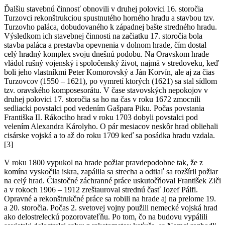
Ďalšiu stavebnú činnosť obnovili v druhej polovici 16. storočia
Turzovci rekonštrukciou spustnutého horného hradu a stavbou tzv.
Turzovho paláca, dobudovaného k západnej bašte stredného hradu.
Výsledkom ich stavebnej činnosti na začiatku 17. storočia bola
stavba paláca a prestavba opevnenia v dolnom hrade, čím dostal
celý hradný komplex svoju dnešnú podobu. Na Oravskom hrade
vládol rušný vojenský i spoločenský život, najmä v stredoveku, keď
boli jeho vlastníkmi Peter Komorovský a Ján Korvín, ale aj za čias
Turzovcov (1550 – 1621), po vymretí ktorých (1621) sa stal sídlom
tzv. oravského komposesorátu. V čase stavovských nepokojov v
druhej polovici 17. storočia sa ho na čas v roku 1672 zmocnili
sedliacki povstalci pod vedením Gašpara Piku. Počas povstania
Františka II. Rákociho hrad v roku 1703 dobyli povstalci pod
velením Alexandra Károlyho. O pár mesiacov neskôr hrad obliehali
cisárske vojská a to až do roku 1709 keď sa posádka hradu vzdala.
[3]
V roku 1800 vypukol na hrade požiar pravdepodobne tak, že z
komína vyskočila iskra, zapálila sa strecha a odtiaľ sa rozšíril požiar
na celý hrad. Čiastočné záchranné práce uskutočňoval František Ziči
a v rokoch 1906 – 1912 zreštauroval strednú časť Jozef Pálfi.
Opravné a rekonštrukčné práce sa robili na hrade aj na prelome 19.
a 20. storočia. Počas 2. svetovej vojny použili nemecké vojská hrad
ako delostreleckú pozorovateľňu. Po tom, čo na budovu vypálili