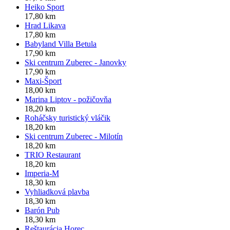
Heiko Sport
17,80 km
Hrad Likava
17,80 km
Babyland Villa Betula
17,90 km
Ski centrum Zuberec - Janovky
17,90 km
Maxi-Šport
18,00 km
Marina Liptov - požičovňa
18,20 km
Roháčsky turistický vláčik
18,20 km
Ski centrum Zuberec - Milotín
18,20 km
TRIO Restaurant
18,20 km
Imperia-M
18,30 km
Vyhliadková plavba
18,30 km
Barón Pub
18,30 km
Reštaurácia Horec