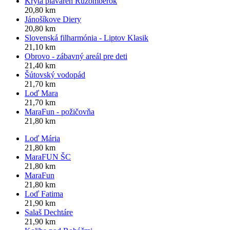
Krytá plaváreň Ružomberok
20,80 km
Jánošíkove Diery
20,80 km
Slovenská filharmónia - Liptov Klasik
21,10 km
Obrovo - zábavný areál pre deti
21,40 km
Šútovský vodopád
21,70 km
Loď Mara
21,70 km
MaraFun - požičovňa
21,80 km
Loď Mária
21,80 km
MaraFUN ŠC
21,80 km
MaraFun
21,80 km
Loď Fatima
21,90 km
Salaš Dechtáre
21,90 km