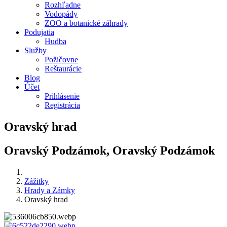
Rozhľadne
Vodopády
ZOO a botanické záhrady
Podujatia
Hudba
Služby
Požičovne
Reštaurácie
Blog
Účet
Prihlásenie
Registrácia
Oravský hrad
Oravský Podzámok, Oravský Podzámok
Zážitky
Hrady a Zámky
Oravský hrad