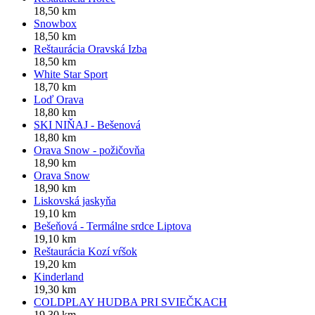
18,50 km
Snowbox
18,50 km
Reštaurácia Oravská Izba
18,50 km
White Star Sport
18,70 km
Loď Orava
18,80 km
SKI NIŇAJ - Bešenová
18,80 km
Orava Snow - požičovňa
18,90 km
Orava Snow
18,90 km
Liskovská jaskyňa
19,10 km
Bešeňová - Termálne srdce Liptova
19,10 km
Reštaurácia Kozí vŕšok
19,20 km
Kinderland
19,30 km
COLDPLAY HUDBA PRI SVIEČKACH
19,30 km