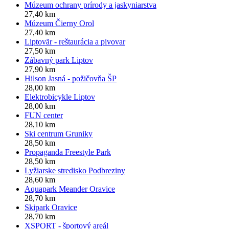
Múzeum ochrany prírody a jaskyniarstva
27,40 km
Múzeum Čierny Orol
27,40 km
Liptovär - reštaurácia a pivovar
27,50 km
Zábavný park Liptov
27,90 km
Hilson Jasná - požičovňa ŠP
28,00 km
Elektrobicykle Liptov
28,00 km
FUN center
28,10 km
Ski centrum Gruniky
28,50 km
Propaganda Freestyle Park
28,50 km
Lyžiarske stredisko Podbreziny
28,60 km
Aquapark Meander Oravice
28,70 km
Skipark Oravice
28,70 km
XSPORT - športový areál