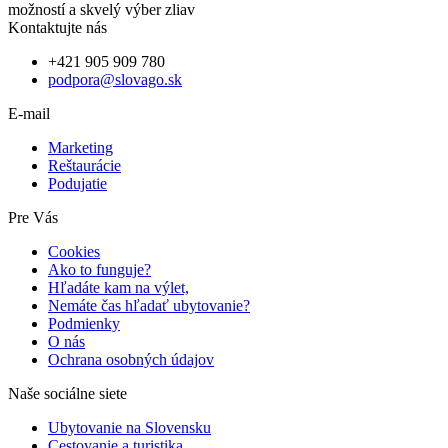
možností a skvelý výber zliav
Kontaktujte nás
+421 905 909 780
podpora@slovago.sk
E-mail
Marketing
Reštaurácie
Podujatie
Pre Vás
Cookies
Ako to funguje?
Hľadáte kam na výlet,
Nemáte čas hľadať ubytovanie?
Podmienky
O nás
Ochrana osobných údajov
Naše sociálne siete
Ubytovanie na Slovensku
Cestovanie a turistika