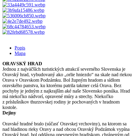
Popis
Mapa
ORAVSKÝ HRAD
Jednou z najväčších turistických atrakcií severného Slovenska je
Oravský hrad, vybudovaný ako „orlie hniezdo“ na skale nad riekou
Orava v Oravskom Podzámku. Bol župným hradom a sídlom
oravského panstva, ku ktorému patrila takmer celá Orava. Bez
pochyby je jedným z najkrajším aké naše Slovensko ponúka. Hrad
má niekoľko nádvorí, opravené múry a strechy. Niekoľko
z príslušníkov thurzovskej rodiny je pochovaných v hradnom
kostole.
Dejiny
Oravské hradné bralo (súčasť Oravskej vrchoviny), na ktorom sa
nad hladinou rieky Oravy a nad obcou Oravský Podzámok vypína
Oravský hrad, bol oddávna opevneným hradiskom, chráneným od