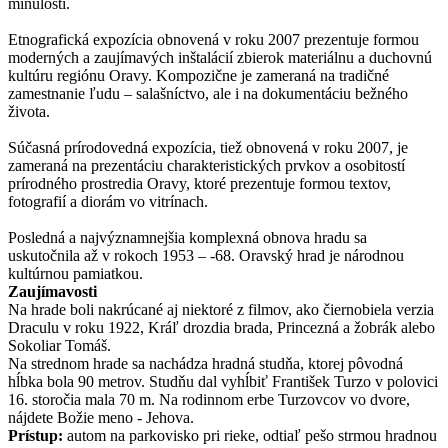
minulosti.
Etnografická expozícia obnovená v roku 2007 prezentuje formou
moderných a zaujímavých inštalácií zbierok materiálnu a duchovnú
kultúru regiónu Oravy. Kompozične je zameraná na tradičné
zamestnanie ľudu – salašníctvo, ale i na dokumentáciu bežného
života.
Súčasná prírodovedná expozícia, tiež obnovená v roku 2007, je
zameraná na prezentáciu charakteristických prvkov a osobitostí
prírodného prostredia Oravy, ktoré prezentuje formou textov,
fotografií a diorám vo vitrínach.
Posledná a najvýznamnejšia komplexná obnova hradu sa
uskutočnila až v rokoch 1953 – -68. Oravský hrad je národnou
kultúrnou pamiatkou.
Zaujímavosti
Na hrade boli nakrúcané aj niektoré z filmov, ako čiernobiela verzia
Draculu v roku 1922, Kráľ drozdia brada, Princezná a žobrák alebo
Sokoliar Tomáš.
Na strednom hrade sa nachádza hradná studňa, ktorej pôvodná
hĺbka bola 90 metrov. Studňu dal vyhĺbiť František Turzo v polovici
16. storočia mala 70 m. Na rodinnom erbe Turzovcov vo dvore,
nájdete Božie meno - Jehova.
Prístup:
autom na parkovisko pri rieke, odtiaľ pešo strmou hradnou