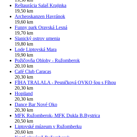
Reštaurácia Salaš Krajinka
19,50 km
Archeoskanzen Havránok
19,60 km
Funny park Oravská Lesná
19,70 km
Slanický ostrov umenia
19,80 km
Lode Liptovská Mara
19,90 km
Požičovňa Oblohy - Ružomberok
20,10 km
Café Club Caracas
20,30 km
FÍHA TRALALA - Pesničková OVKO šou s Fíhou
20,30 km
Hopiland
20,30 km
Dance Bar Nové Oko
20,30 km
MFK Ružomberok- MFK Dukla B.Bystrica
20,50 km
Liptovské múzeum v Ružomberku
20,60 km