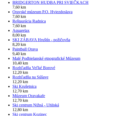
BRIDGERTON HUDBA PRI SVIEČKACH
7,60 km
Oravské múzeum P.O. Hviezdoslava
7,60 km
Reštaurácia Radnica
7,60 km
Aquarelax
8,00 km
SKI ZÁBAVA Hruštín - požičovňa
8,20 km
Paintball Orava
9,40 km
Malé Podbielanské etnografické Múzeum
10,40 km
Rozhľadňa Veľké Borové
12,20 km
Rozhľadňa na Súšave
12,20 km
Ski Krušetnica
12,70 km
Múzeum Oravakafe
12,70 km
Ski centrum Nižná - Uhliská
12,80 km
Ski centrum Kozinec