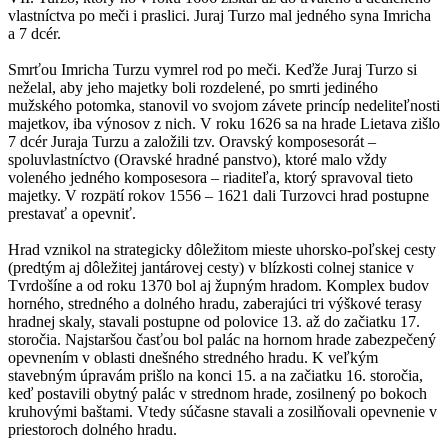
vlastníctva po meči i praslici. Juraj Turzo mal jedného syna Imricha
a 7 dcér.
Smrťou Imricha Turzu vymrel rod po meči. Keďže Juraj Turzo si
neželal, aby jeho majetky boli rozdelené, po smrti jediného
mužského potomka, stanovil vo svojom závete princíp nedeliteľnosti
majetkov, iba výnosov z nich. V roku 1626 sa na hrade Lietava zišlo
7 dcér Juraja Turzu a založili tzv. Oravský komposesorát –
spoluvlastníctvo (Oravské hradné panstvo), ktoré malo vždy
voleného jedného komposesora – riaditeľa, ktorý spravoval tieto
majetky. V rozpätí rokov 1556 – 1621 dali Turzovci hrad postupne
prestavať a opevniť.
Hrad vznikol na strategicky dôležitom mieste uhorsko-poľskej cesty
(predtým aj dôležitej jantárovej cesty) v blízkosti colnej stanice v
Tvrdošíne a od roku 1370 bol aj župným hradom. Komplex budov
horného, stredného a dolného hradu, zaberajúci tri výškové terasy
hradnej skaly, stavali postupne od polovice 13. až do začiatku 17.
storočia. Najstaršou časťou bol palác na hornom hrade zabezpečený
opevnením v oblasti dnešného stredného hradu. K veľkým
stavebným úpravám prišlo na konci 15. a na začiatku 16. storočia,
keď postavili obytný palác v strednom hrade, zosilnený po bokoch
kruhovými baštami. Vtedy súčasne stavali a zosilňovali opevnenie v
priestoroch dolného hradu.