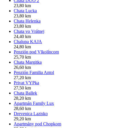
Chata DUO 2
23,80 km
Chata Lucka
23,80 km
Chata Helenka
23,80 km
Chata vo Vrátnej
24,40 km
Chalupa KAJA
24,80 km
Penzión pod Vlkolíncom
25,70 km
Chata Margitka
26,60 km
Penzión Familia Antol
27,20 km
Privat VYPka
27,50 km
Chata Ballek
28,20 km
Apartmán Family Lux
28,60 km
Drevenica Lazisko
29,20 km
Apartmány pod Chopkom