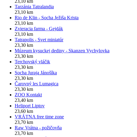
23,10 km
Tarzánia Tatralandia
23,10 km
Rio de Klin - Socha Ježiša Krista
23,10 km
Zvieracia farma - Gejdák
23,10 km
Tatrapolis - Svet miniatúr
23,30 km
Múzeum kysuckej dediny - Skanzen Vychylovka
23,30 km
Terchovský vláčik
23,30 km
Socha Juraja Jánošíka
23,30 km
Čarovný les Lumagica
23,30 km
ZOO Kontakt
23,40 km
Heliport Liptov
23,60 km
VRÁTNA free time zone
23,70 km
Raw Vrátna - požičovňa
23,70 km