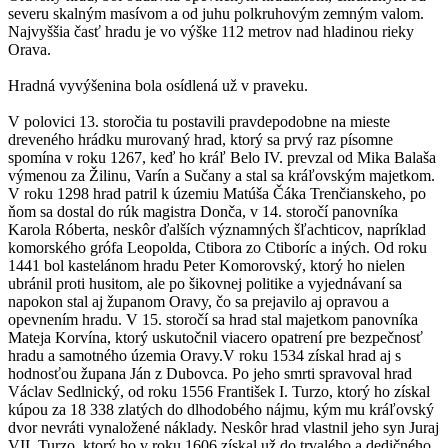
severu skalným masívom a od juhu polkruhovým zemným valom.
Najvyššia časť hradu je vo výške 112 metrov nad hladinou rieky
Orava.
Hradná vyvýšenina bola osídlená už v praveku.
V polovici 13. storočia tu postavili pravdepodobne na mieste
dreveného hrádku murovaný hrad, ktorý sa prvý raz písomne
spomína v roku 1267, keď ho kráľ Belo IV. prevzal od Mika Balaša
výmenou za Žilinu, Varín a Sučany a stal sa kráľovským majetkom.
V roku 1298 hrad patril k územiu Matúša Čáka Trenčianskeho, po
ňom sa dostal do rúk magistra Donča, v 14. storočí panovníka
Karola Róberta, neskôr ďalších významných šľachticov, napríklad
komorského grófa Leopolda, Ctibora zo Ctiboríc a iných. Od roku
1441 bol kastelánom hradu Peter Komorovský, ktorý ho nielen
ubránil proti husitom, ale po šikovnej politike a vyjednávaní sa
napokon stal aj županom Oravy, čo sa prejavilo aj opravou a
opevnením hradu. V 15. storočí sa hrad stal majetkom panovníka
Mateja Korvína, ktorý uskutočnil viacero opatrení pre bezpečnosť
hradu a samotného územia Oravy.V roku 1534 získal hrad aj s
hodnosťou župana Ján z Dubovca. Po jeho smrti spravoval hrad
Václav Sedlnický, od roku 1556 František I. Turzo, ktorý ho získal
kúpou za 18 338 zlatých do dlhodobého nájmu, kým mu kráľovský
dvor nevráti vynaložené náklady. Neskôr hrad vlastnil jeho syn Juraj
VII. Turzo, ktorý ho v roku 1606 získal už do trvalého a dedičného