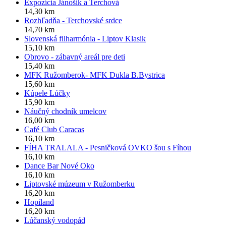
Expozícia Jánošík a Terchová
14,30 km
Rozhľadňa - Terchovské srdce
14,70 km
Slovenská filharmónia - Liptov Klasik
15,10 km
Obrovo - zábavný areál pre deti
15,40 km
MFK Ružomberok- MFK Dukla B.Bystrica
15,60 km
Kúpele Lúčky
15,90 km
Náučný chodník umelcov
16,00 km
Café Club Caracas
16,10 km
FÍHA TRALALA - Pesničková OVKO šou s Fíhou
16,10 km
Dance Bar Nové Oko
16,10 km
Liptovské múzeum v Ružomberku
16,20 km
Hopiland
16,20 km
Lúčanský vodopád