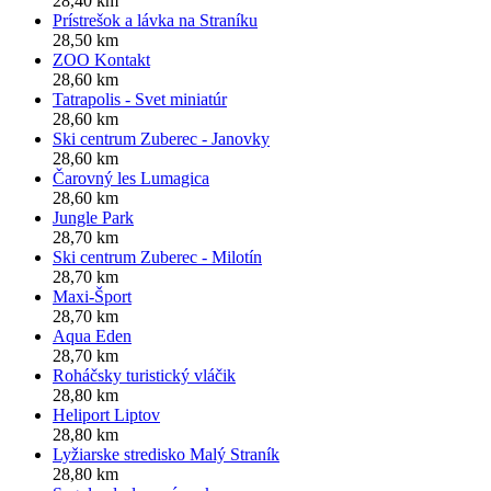
28,40 km
Prístrešok a lávka na Straníku
28,50 km
ZOO Kontakt
28,60 km
Tatrapolis - Svet miniatúr
28,60 km
Ski centrum Zuberec - Janovky
28,60 km
Čarovný les Lumagica
28,60 km
Jungle Park
28,70 km
Ski centrum Zuberec - Milotín
28,70 km
Maxi-Šport
28,70 km
Aqua Eden
28,70 km
Roháčsky turistický vláčik
28,80 km
Heliport Liptov
28,80 km
Lyžiarske stredisko Malý Straník
28,80 km