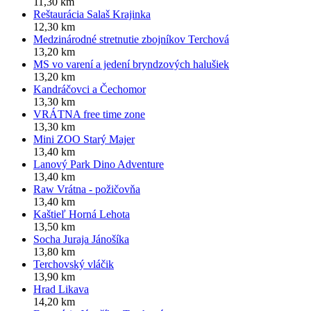
11,30 km
Reštaurácia Salaš Krajinka
12,30 km
Medzinárodné stretnutie zbojníkov Terchová
13,20 km
MS vo varení a jedení bryndzových halušiek
13,20 km
Kandráčovci a Čechomor
13,30 km
VRÁTNA free time zone
13,30 km
Mini ZOO Starý Majer
13,40 km
Lanový Park Dino Adventure
13,40 km
Raw Vrátna - požičovňa
13,40 km
Kaštieľ Horná Lehota
13,50 km
Socha Juraja Jánošíka
13,80 km
Terchovský vláčik
13,90 km
Hrad Likava
14,20 km