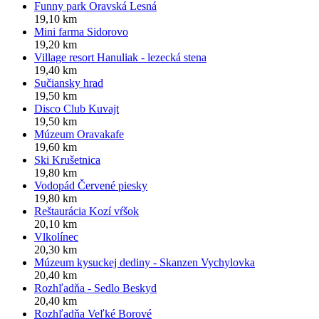
Funny park Oravská Lesná
19,10 km
Mini farma Sidorovo
19,20 km
Village resort Hanuliak - lezecká stena
19,40 km
Sučiansky hrad
19,50 km
Disco Club Kuvajt
19,50 km
Múzeum Oravakafe
19,60 km
Ski Krušetnica
19,80 km
Vodopád Červené piesky
19,80 km
Reštaurácia Kozí vŕšok
20,10 km
Vlkolínec
20,30 km
Múzeum kysuckej dediny - Skanzen Vychylovka
20,40 km
Rozhľadňa - Sedlo Beskyd
20,40 km
Rozhľadňa Veľké Borové