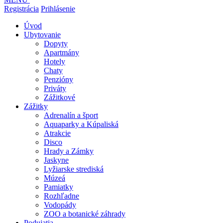
Registrácia
Prihlásenie
Úvod
Ubytovanie
Dopyty
Apartmány
Hotely
Chaty
Penzióny
Priváty
Zážitkové
Zážitky
Adrenalín a šport
Aquaparky a Kúpaliská
Atrakcie
Disco
Hrady a Zámky
Jaskyne
Lyžiarske strediská
Múzeá
Pamiatky
Rozhľadne
Vodopády
ZOO a botanické záhrady
Podujatia