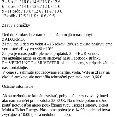
3 - 5 osôb / 16 € / 14 € / 13 € / 12 €
6 - 8 osôb / 14 € / 13 € / 12 € / 11 €
9 - 11 osôb / 13 € / 12 € / 11 € / 10 €
12 osôb / 12 € / 11 € / 10 € / 9 €
Zľavy a prirážky
Deti do 3 rokov bez nároku na lôžko majú u nás pobyt
ZADARMO.
Zľavu majú deti vo veku 4 - 15 rokov (20%) a takisto poskytujeme
vernostné zľavy vo výške 10%.
Za psa je u nás podľa plemena príplatok 3 - 4 EUR za noc.
Na aktuálne akcie sa oplatí sledovať našu Facebook stránku.
Pre VEĽKÚ NOC a SILVESTER platia iné ceny, v prípade záujmu
nás kontaktujte.
V cene sú zahrnuté spotrebované energie, voda, WiFi aj zľavy na
okolité atrakcie, ale nezahŕňa rekreačný poplatok obci 0,66 €.
Ostatné informácie
Ak sa rozhodnete ku nám zavítať, pobyt máte rezervovaný hneď
ako nám na účet príde záloha 33 EUR. Na mieste potom možno
platiť hotovosťou alebo poukážkami typu Ticket Holiday, Ticket
Multi a Ticket Energy. Nástup na pobyt je o 14:00 a odchod býva
zvyčajne o 10:00 (ak sa nedohodne inak).