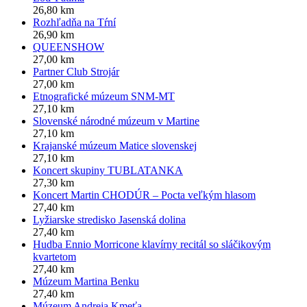
26,80 km
Rozhľadňa na Tŕní
26,90 km
QUEENSHOW
27,00 km
Partner Club Strojár
27,00 km
Etnografické múzeum SNM-MT
27,10 km
Slovenské národné múzeum v Martine
27,10 km
Krajanské múzeum Matice slovenskej
27,10 km
Koncert skupiny TUBLATANKA
27,30 km
Koncert Martin CHODÚR – Pocta veľkým hlasom
27,40 km
Lyžiarske stredisko Jasenská dolina
27,40 km
Hudba Ennio Morricone klavírny recitál so sláčikovým
kvartetom
27,40 km
Múzeum Martina Benku
27,40 km
Múzeum Andreja Kmeťa