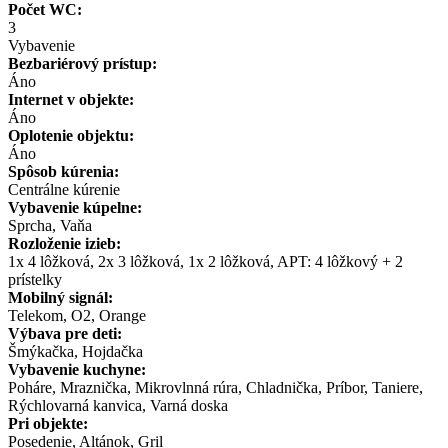
Počet WC:
3
Vybavenie
Bezbariérový prístup:
Áno
Internet v objekte:
Áno
Oplotenie objektu:
Áno
Spôsob kúrenia:
Centrálne kúrenie
Vybavenie kúpelne:
Sprcha, Vaňa
Rozloženie izieb:
1x 4 lôžková, 2x 3 lôžková, 1x 2 lôžková, APT: 4 lôžkový + 2
prístelky
Mobilný signál:
Telekom, O2, Orange
Výbava pre deti:
Šmýkačka, Hojdačka
Vybavenie kuchyne:
Poháre, Mraznička, Mikrovlnná rúra, Chladnička, Príbor, Taniere,
Rýchlovarná kanvica, Varná doska
Pri objekte:
Posedenie, Altánok, Gril