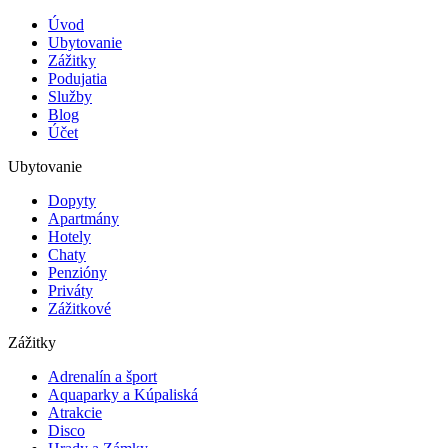
Úvod
Ubytovanie
Zážitky
Podujatia
Služby
Blog
Účet
Ubytovanie
Dopyty
Apartmány
Hotely
Chaty
Penzióny
Priváty
Zážitkové
Zážitky
Adrenalín a šport
Aquaparky a Kúpaliská
Atrakcie
Disco