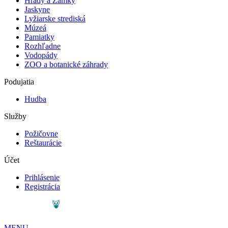
Hrady a Zámky
Jaskyne
Lyžiarske strediská
Múzeá
Pamiatky
Rozhľadne
Vodopády
ZOO a botanické záhrady
Podujatia
Hudba
Služby
Požičovne
Reštaurácie
Účet
Prihlásenie
Registrácia
MENU