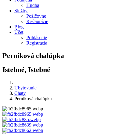
Hudba
Služby
Požičovne
Reštaurácie
Blog
Účet
Prihlásenie
Registrácia
Perníková chalúpka
Istebné, Istebné
Ubytovanie
Chaty
Perníková chalúpka