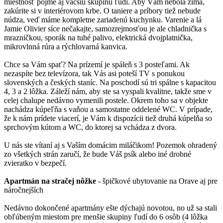
miestnosť pojme aj väčšiu skupinu ľudí. Aby Vám nebola zima,
zakúrite si v interiérovom krbe. O taniere a príbory tiež nebude
núdza, veď máme kompletne zariadenú kuchynku. Varenie a lá
Jamie Olivier síce nečakajte, samozrejmosťou je ale chladnička s
mrazničkou, sporák na tuhé palivo, elektrická dvojplatnička,
mikrovlnná rúra a rýchlovarná kanvica.
Chce sa Vám spať? Na prízemí je spáleň s 3 posteľami. Ak
nezaspíte bez televízora, tak Vás asi poteší TV s ponukou
slovenských a českých staníc. Na poschodí sú tri spálne s kapacitou
4, 3 a 2 lôžka. Záleží nám, aby ste sa vyspali kvalitne, takže sme v
celej chalupe nedávno vymenili postele. Okrem toho sa v objekte
nachádza kúpeľňa s vaňou a samostatne oddelené WC. V prípade,
že k nám prídete viacerí, je Vám k dispozícii tiež druhá kúpelňa so
sprchovým kútom a WC, do ktorej sa vchádza z dvora.
U nás ste vítaní aj s Vaším domácim miláčikom! Pozemok ohradený
zo všetkých strán zaručí, že bude Váš psík alebo iné drobné
zvieratko v bezpečí.
Apartmán na stračej nôžke
- špičkové ubytovanie na Orave aj pre
náročnejších
Nedávno dokončené apartmány ešte dýchajú novotou, no už sa stali
obľúbeným miestom pre menšie skupiny ľudí do 6 osôb (4 lôžka