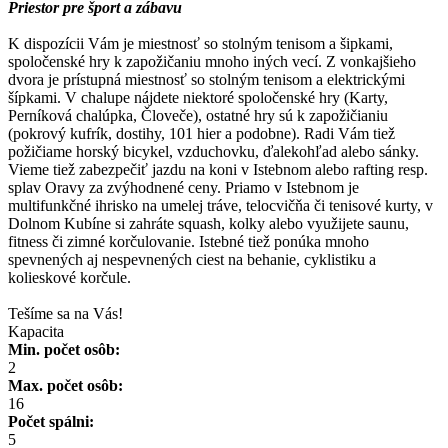
Priestor pre šport a zábavu
K dispozícii Vám je miestnosť so stolným tenisom a šipkami,
spoločenské hry k zapožičaniu mnoho iných vecí. Z vonkajšieho
dvora je prístupná miestnosť so stolným tenisom a elektrickými
šípkami. V chalupe nájdete niektoré spoločenské hry (Karty,
Perníková chalúpka, Človeče), ostatné hry sú k zapožičianiu
(pokrový kufrík, dostihy, 101 hier a podobne). Radi Vám tiež
požičiame horský bicykel, vzduchovku, ďalekohľad alebo sánky.
Vieme tiež zabezpečiť jazdu na koni v Istebnom alebo rafting resp.
splav Oravy za zvýhodnené ceny. Priamo v Istebnom je
multifunkčné ihrisko na umelej tráve, telocvičňa či tenisové kurty, v
Dolnom Kubíne si zahráte squash, kolky alebo využijete saunu,
fitness či zimné korčulovanie. Istebné tiež ponúka mnoho
spevnených aj nespevnených ciest na behanie, cyklistiku a
kolieskové korčule.
Tešíme sa na Vás!
Kapacita
Min. počet osôb:
2
Max. počet osôb:
16
Počet spálni:
5