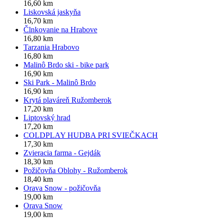
16,60 km
Liskovská jaskyňa
16,70 km
Člnkovanie na Hrabove
16,80 km
Tarzania Hrabovo
16,80 km
Malinô Brdo ski - bike park
16,90 km
Ski Park - Malinô Brdo
16,90 km
Krytá plaváreň Ružomberok
17,20 km
Liptovský hrad
17,20 km
COLDPLAY HUDBA PRI SVIEČKACH
17,30 km
Zvieracia farma - Gejdák
18,30 km
Požičovňa Oblohy - Ružomberok
18,40 km
Orava Snow - požičovňa
19,00 km
Orava Snow
19,00 km