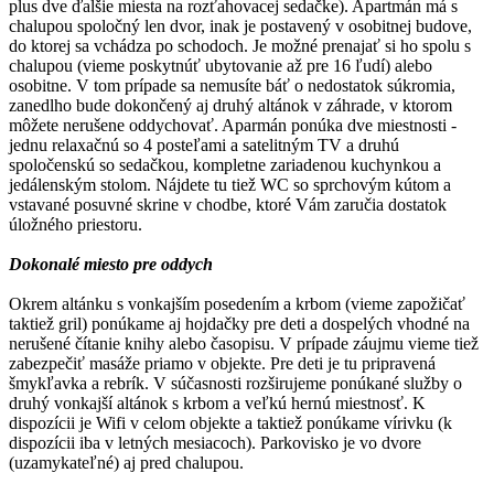
plus dve ďalšie miesta na rozťahovacej sedačke). Apartmán má s
chalupou spoločný len dvor, inak je postavený v osobitnej budove,
do ktorej sa vchádza po schodoch. Je možné prenajať si ho spolu s
chalupou (vieme poskytnúť ubytovanie až pre 16 ľudí) alebo
osobitne. V tom prípade sa nemusíte báť o nedostatok súkromia,
zanedlho bude dokončený aj druhý altánok v záhrade, v ktorom
môžete nerušene oddychovať. Aparmán ponúka dve miestnosti -
jednu relaxačnú so 4 posteľami a satelitným TV a druhú
spoločenskú so sedačkou, kompletne zariadenou kuchynkou a
jedálenským stolom. Nájdete tu tiež WC so sprchovým kútom a
vstavané posuvné skrine v chodbe, ktoré Vám zaručia dostatok
úložného priestoru.
Dokonalé miesto pre oddych
Okrem altánku s vonkajším posedením a krbom (vieme zapožičať
taktiež gril) ponúkame aj hojdačky pre deti a dospelých vhodné na
nerušené čítanie knihy alebo časopisu. V prípade záujmu vieme tiež
zabezpečiť masáže priamo v objekte. Pre deti je tu pripravená
šmykľavka a rebrík. V súčasnosti rozširujeme ponúkané služby o
druhý vonkajší altánok s krbom a veľkú hernú miestnosť. K
dispozícii je Wifi v celom objekte a taktiež ponúkame vírivku (k
dispozícii iba v letných mesiacoch). Parkovisko je vo dvore
(uzamykateľné) aj pred chalupou.