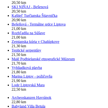
20,50 km
SKI NIŇAJ - Bešenová
20,50 km
Kaštieľ Turčianska Štiavnička
20,90 km
Bešeňová - Termálne srdce Liptova
21,00 km
Rozhľadňa na Súšave
21,00 km
Zemianska kúria v Chalúpkove
21,30 km
Teplické serpentíny
21,50 km
Malé Podbielanské etnografické Múzeum
21,70 km
Vyhliadková plavba
21,80 km
Marina Liptov - požičovňa
21,90 km
Lode Liptovská Mara
22,50 km
Archeoskanzen Havránok
22,80 km
Babyland Villa Betula