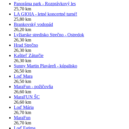
Panoráma park - Rozprávkový les
25,70 km
LA GIOIA - letné koncertné turné!
25,80 km
Brankovský vodopád
26,20 km
Lyžiarske stredisko Strečno - Ostredok
26,30 km
Hrad Strečno
26,30 km
Kaštieľ Záturčie
26,30 km
Sunny Martin Plaváreň - kúpalisko
26,50 km
Loď Mara
26,50 km
MaraFun - požičovňa
26,60 km
MaraFUN ŠC
26,60 km
Loď Mária
26,70 km
MaraFun
26,70 km
Loď Fatima