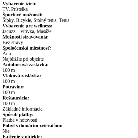
Vybavenie izieb:
TV, Prístelka
Športové možnosti:
Šípky, Bicykle, Stolný tenis, Tenis
Vybavenie pre wellness:
Jacuzzi - vírivka, Masáže
Možnosti stravovania:
Bez stravy
Spoločenská miestnosť:
Áno
Najbližšie pri objekte
Autobusová zastávka:
100 m
Vlaková zastávka:
100 m
Potraviny:
100 m
Reštaurácia:
100 m
Základné informácie
Spôsob platby:
Platba v hotovosti
Pobyt s domácim zvieraťom:
Nie
Fajčenie v objekte: