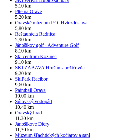
SKI PARK Kubínska hoľa
5,10 km
Plte na Orave
5,20 km
Oravské múzeum P.O. Hviezdoslava
5,80 km
Reštaurácia Radnica
5,90 km
Jánošíkov golf - Adventure Golf
8,10 km
Ski centrum Kozinec
9,10 km
SKI ZÁBAVA Hruštín - požičovňa
9,20 km
SkiPark Racibor
9,60 km
Paintball Orava
10,00 km
Šútovský vodopád
10,40 km
Oravský hrad
11,30 km
Jánošíkove Diery
11,30 km
Múzeum šľachtických kočiarov a saní