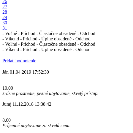
26
27
28
29
30
31
- Voľné
- Príchod
- Čiastočne obsadené
- Odchod
- Víkend
- Príchod
- Úplne obsadené
- Odchod
- Voľné
- Príchod
- Čiastočne obsadené
- Odchod
- Víkend
- Príchod
- Úplne obsadené
- Odchod
Pridať hodnotenie
Ján
01.04.2019 17:52:30
10,00
krásne prostredie, pekné ubytovanie, skvelý prístup.
Juraj
11.12.2018 13:38:42
8,60
Príjemné ubytovanie za skvelú cenu.