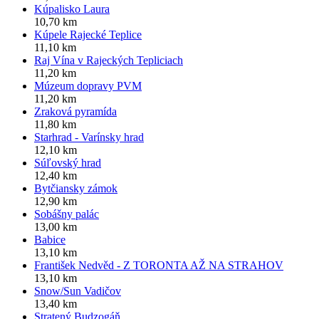
Kúpalisko Laura
10,70 km
Kúpele Rajecké Teplice
11,10 km
Raj Vína v Rajeckých Tepliciach
11,20 km
Múzeum dopravy PVM
11,20 km
Zraková pyramída
11,80 km
Starhrad - Varínsky hrad
12,10 km
Súľovský hrad
12,40 km
Bytčiansky zámok
12,90 km
Sobášny palác
13,00 km
Babice
13,10 km
František Nedvěd - Z TORONTA AŽ NA STRAHOV
13,10 km
Snow/Sun Vadičov
13,40 km
Stratený Budzogáň