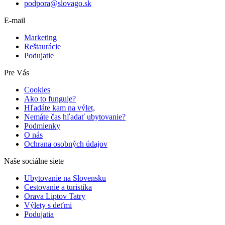
podpora@slovago.sk
E-mail
Marketing
Reštaurácie
Podujatie
Pre Vás
Cookies
Ako to funguje?
Hľadáte kam na výlet,
Nemáte čas hľadať ubytovanie?
Podmienky
O nás
Ochrana osobných údajov
Naše sociálne siete
Ubytovanie na Slovensku
Cestovanie a turistika
Orava Liptov Tatry
Výlety s deťmi
Podujatia