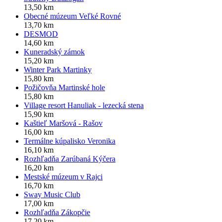
13,50 km
Obecné múzeum Veľké Rovné
13,70 km
DESMOD
14,60 km
Kuneradský zámok
15,20 km
Winter Park Martinky
15,80 km
Požičovňa Martinské hole
15,80 km
Village resort Hanuliak - lezecká stena
15,90 km
Kaštieľ Maršová - Rašov
16,00 km
Termálne kúpalisko Veronika
16,10 km
Rozhľadňa Zarúbaná Kýčera
16,20 km
Mestské múzeum v Rajci
16,70 km
Sway Music Club
17,00 km
Rozhľadňa Zákopčie
17,20 km