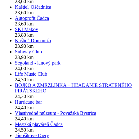
23,60 km
Kaštieľ Oščadnica
23,60 km
Autoprofit Čadca
23,60 km
SKI Makov
23,80 km
Kaštieľ Domaniža
23,90 km
Subway Club
23,90 km
Segoland - lanový park
24,00 km
Life Music Club
24,30 km
BOJKO A ZMRZLINKA – HĽADANIE STRATENÉHO
PIRÁTSKEHO
24,30 km
Hurricane bar
24,40 km
Vlastivedné múzeum - Považská Bystrica
24,40 km
Mestská plaváreň Čadca
24,50 km
Jánošíkove Diery