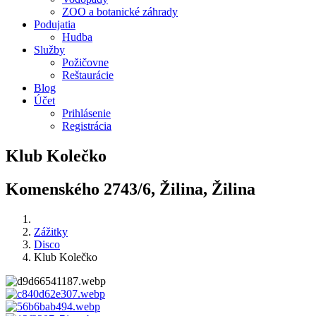
ZOO a botanické záhrady
Podujatia
Hudba
Služby
Požičovne
Reštaurácie
Blog
Účet
Prihlásenie
Registrácia
Klub Kolečko
Komenského 2743/6, Žilina, Žilina
Zážitky
Disco
Klub Kolečko