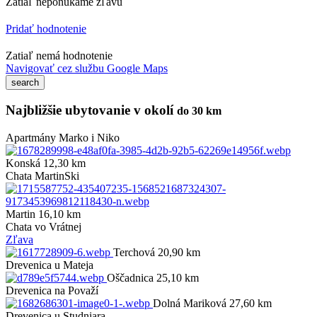
Zatiaľ neponúkame zľavu
Pridať hodnotenie
Zatiaľ nemá hodnotenie
Navigovať cez službu Google Maps
Najbližšie ubytovanie v okolí
do 30 km
Apartmány Marko i Niko
Konská 12,30 km
Chata MartinSki
Martin 16,10 km
Chata vo Vrátnej
Zľava
Terchová 20,90 km
Drevenica u Mateja
Oščadnica 25,10 km
Drevenica na Považí
Dolná Mariková 27,60 km
Drevenica u Studniara