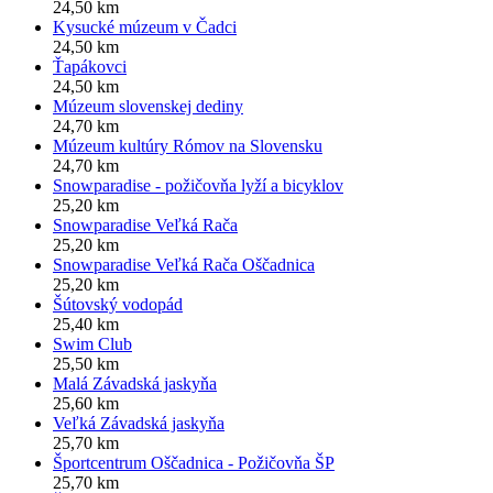
24,50 km
Kysucké múzeum v Čadci
24,50 km
Ťapákovci
24,50 km
Múzeum slovenskej dediny
24,70 km
Múzeum kultúry Rómov na Slovensku
24,70 km
Snowparadise - požičovňa lyží a bicyklov
25,20 km
Snowparadise Veľká Rača
25,20 km
Snowparadise Veľká Rača Oščadnica
25,20 km
Šútovský vodopád
25,40 km
Swim Club
25,50 km
Malá Závadská jaskyňa
25,60 km
Veľká Závadská jaskyňa
25,70 km
Športcentrum Oščadnica - Požičovňa ŠP
25,70 km