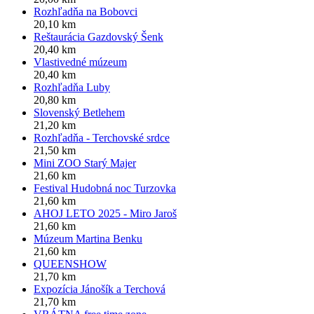
Rozhľadňa na Bobovci
20,10 km
Reštaurácia Gazdovský Šenk
20,40 km
Vlastivedné múzeum
20,40 km
Rozhľadňa Luby
20,80 km
Slovenský Betlehem
21,20 km
Rozhľadňa - Terchovské srdce
21,50 km
Mini ZOO Starý Majer
21,60 km
Festival Hudobná noc Turzovka
21,60 km
AHOJ LETO 2025 - Miro Jaroš
21,60 km
Múzeum Martina Benku
21,60 km
QUEENSHOW
21,70 km
Expozícia Jánošík a Terchová
21,70 km