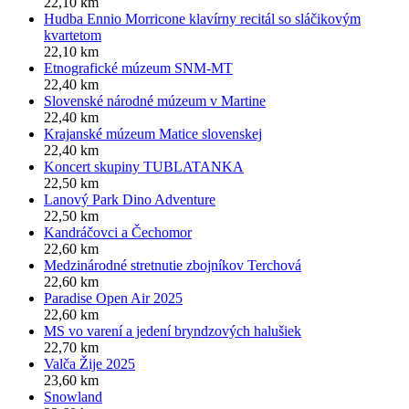
22,10 km
Hudba Ennio Morricone klavírny recitál so sláčikovým
kvartetom
22,10 km
Etnografické múzeum SNM-MT
22,40 km
Slovenské národné múzeum v Martine
22,40 km
Krajanské múzeum Matice slovenskej
22,40 km
Koncert skupiny TUBLATANKA
22,50 km
Lanový Park Dino Adventure
22,50 km
Kandráčovci a Čechomor
22,60 km
Medzinárodné stretnutie zbojníkov Terchová
22,60 km
Paradise Open Air 2025
22,60 km
MS vo varení a jedení bryndzových halušiek
22,70 km
Valča Žije 2025
23,60 km
Snowland