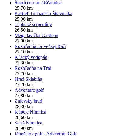
Športcentrum Oščadnica
25,70 km
Kaštieľ Turčianska Štiavnička
25,90 km
Teplické serpentíny
26,50 km
Mega lavička Gardeon
27,00 km
Rozhľadňa na Veľkej Rači
27,10 km
Kľacký vodopád
27,30 km
Rozhľadňa na Tŕní
27,70 km
Hrad Sklabiňa
27,70 km
Adventure golf
27,80 km
Znievsky hrad
28,30 km
Kúpele Nimnica
28,60 km
Salaš Nimnica
28,90 km
Jánošíkov golf - Adventure Golf