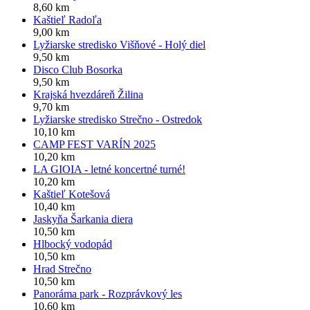
8,60 km
Kaštieľ Radoľa
9,00 km
Lyžiarske stredisko Višňové - Holý diel
9,50 km
Disco Club Bosorka
9,50 km
Krajská hvezdáreň Žilina
9,70 km
Lyžiarske stredisko Strečno - Ostredok
10,10 km
CAMP FEST VARÍN 2025
10,20 km
LA GIOIA - letné koncertné turné!
10,20 km
Kaštieľ Kotešová
10,40 km
Jaskyňa Šarkania diera
10,50 km
Hlbocký vodopád
10,50 km
Hrad Strečno
10,50 km
Panoráma park - Rozprávkový les
10,60 km