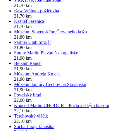
VRÁTNA free time zone
21,70 km
Raw Vrátna - požičovňa
21,70 km
Kaštieľ Jasenica
21,70 km
Múzeum Slovenského Červeného kríža
21,80 km
Partner Club Strojár
21,80 km
Sunny Martin Plaváreň - kúpalisko
21,90 km
Belkam Ranch
21,90 km
Múzeum Andreja Kmeťa
21,90 km
Múzeum kultúry Čechov na Slovensku
21,90 km
Považský hrad
22,00 km
Koncert Martin CHODÚR – Pocta veľkým hlasom
22,10 km
Terchovský vláčik
22,10 km
Socha Juraja Jánošíka