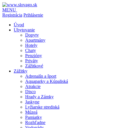
MENU
Registrácia
Prihlásenie
Úvod
Ubytovanie
Dopyty
Apartmány
Hotely
Chaty
Penzióny
Priváty
Zážitkové
Zážitky
Adrenalín a šport
Aquaparky a Kúpaliská
Atrakcie
Disco
Hrady a Zámky
Jaskyne
Lyžiarske strediská
Múzeá
Pamiatky
Rozhľadne
Vodopády