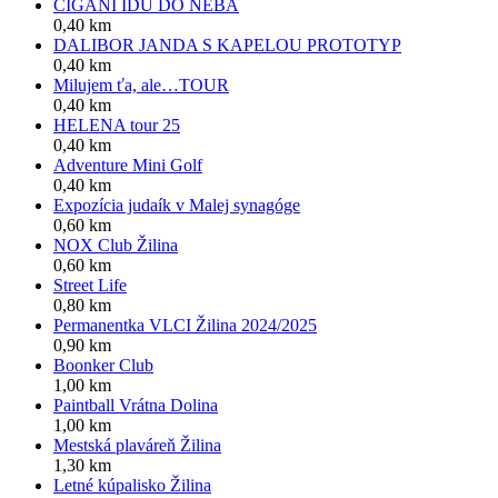
CIGÁNI IDÚ DO NEBA
0,40 km
DALIBOR JANDA S KAPELOU PROTOTYP
0,40 km
Milujem ťa, ale…TOUR
0,40 km
HELENA tour 25
0,40 km
Adventure Mini Golf
0,40 km
Expozícia judaík v Malej synagóge
0,60 km
NOX Club Žilina
0,60 km
Street Life
0,80 km
Permanentka VLCI Žilina 2024/2025
0,90 km
Boonker Club
1,00 km
Paintball Vrátna Dolina
1,00 km
Mestská plaváreň Žilina
1,30 km
Letné kúpalisko Žilina