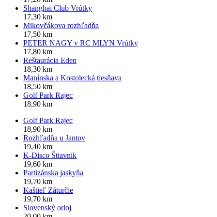
Shanghai Club Vrútky
17,30 km
Mikovčákova rozhľadňa
17,50 km
PETER NAGY v RC MLYN Vrútky
17,80 km
Reštaurácia Eden
18,30 km
Manínska a Kostolecká tiesňava
18,50 km
Golf Park Rajec
18,90 km
Golf Park Rajec
18,90 km
Rozhľadňa u Jantov
19,40 km
K-Disco Štiavnik
19,60 km
Partizánska jaskyňa
19,70 km
Kaštieľ Záturčie
19,70 km
Slovenský orloj
20,00 km