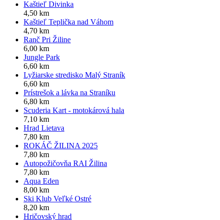
Kaštieľ Divinka
4,50 km
Kaštieľ Teplička nad Váhom
4,70 km
Ranč Pri Žiline
6,00 km
Jungle Park
6,60 km
Lyžiarske stredisko Malý Straník
6,60 km
Prístrešok a lávka na Straníku
6,80 km
Scuderia Kart - motokárová hala
7,10 km
Hrad Lietava
7,80 km
ROKÁČ ŽILINA 2025
7,80 km
Autopožičovňa RAI Žilina
7,80 km
Aqua Eden
8,00 km
Ski Klub Veľké Ostré
8,20 km
Hričovský hrad