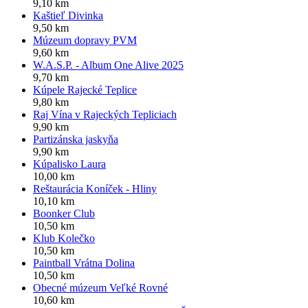
9,10 km
Kaštieľ Divinka
9,50 km
Múzeum dopravy PVM
9,60 km
W.A.S.P. - Album One Alive 2025
9,70 km
Kúpele Rajecké Teplice
9,80 km
Raj Vína v Rajeckých Tepliciach
9,90 km
Partizánska jaskyňa
9,90 km
Kúpalisko Laura
10,00 km
Reštaurácia Koníček - Hliny
10,10 km
Boonker Club
10,50 km
Klub Kolečko
10,50 km
Paintball Vrátna Dolina
10,50 km
Obecné múzeum Veľké Rovné
10,60 km