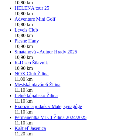
10,80 km
HELENA tour 25
10,80 km
Adventure Mini Golf
10,80 km
Levels Club
10,80 km
Piesne Hany
10,90 km
Smatanová - Autner Hrady 2025
10,90 km
K-Disco Štiavnik
10,90 km
NOX Club Žilina
11,00 km
Mestská plaváreň Žilina
11,10 km
Letné kúpalisko Žilina
11,10 km
Expozícia judaík v Malej synagóge
11,10 km
Permanentka VLCI Žilina 2024/2025
11,10 km
Kaštieľ Jasenica
11,20 km