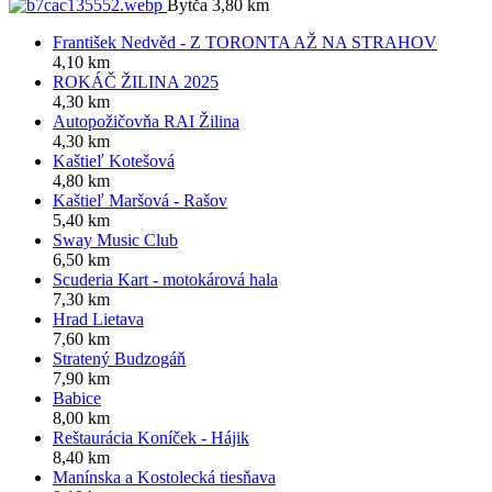
Bytča 3,80 km
František Nedvěd - Z TORONTA AŽ NA STRAHOV
4,10 km
ROKÁČ ŽILINA 2025
4,30 km
Autopožičovňa RAI Žilina
4,30 km
Kaštieľ Kotešová
4,80 km
Kaštieľ Maršová - Rašov
5,40 km
Sway Music Club
6,50 km
Scuderia Kart - motokárová hala
7,30 km
Hrad Lietava
7,60 km
Stratený Budzogáň
7,90 km
Babice
8,00 km
Reštaurácia Koníček - Hájik
8,40 km
Manínska a Kostolecká tiesňava