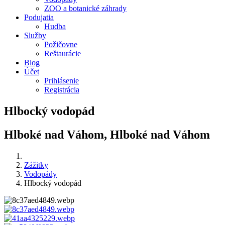
ZOO a botanické záhrady
Podujatia
Hudba
Služby
Požičovne
Reštaurácie
Blog
Účet
Prihlásenie
Registrácia
Hlbocký vodopád
Hlboké nad Váhom, Hlboké nad Váhom
Zážitky
Vodopády
Hlbocký vodopád