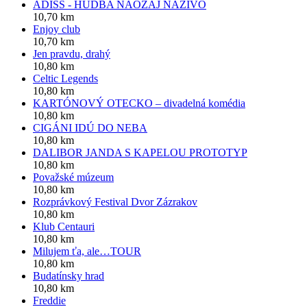
ADISS - HUDBA NAOZAJ NAŽIVO
10,70 km
Enjoy club
10,70 km
Jen pravdu, drahý
10,80 km
Celtic Legends
10,80 km
KARTÓNOVÝ OTECKO – divadelná komédia
10,80 km
CIGÁNI IDÚ DO NEBA
10,80 km
DALIBOR JANDA S KAPELOU PROTOTYP
10,80 km
Považské múzeum
10,80 km
Rozprávkový Festival Dvor Zázrakov
10,80 km
Klub Centauri
10,80 km
Milujem ťa, ale…TOUR
10,80 km
Budatínsky hrad
10,80 km
Freddie