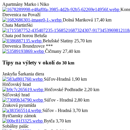
Apartmány Marko i Niko
Kons
Drevenica na Považí
Dolná Mariková 17,40 km
Chata MartinSki
Chata pod horou Beluša
Belušské Slatiny 25,70 km
Drevenica Brundzovce ***
Čičmany 27,40 km
Tipy na výlety v okolí
do 30 km
Jaskyňa Šarkania diera
Súľov-Hradná 1,90 km
Hričovský hrad
Hričovské Podhradie 2,20 km
Súľovský hrad
Súľov - Hradná 2,80 km
Zraková pyramída
Súľov - Hradná 3,70 km
Bytčiansky zámok
Bytča 3,70 km
Sobášny palác