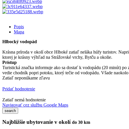
Popis
Mapa
Hlbocký vodopád
Krásna príroda v okolí obce Hlboké zatiaľ neláka húfy turistov. Nap
ktorej je krásny výhľad na Strážovské vrchy, Bytču a okolie.
Prístup
Turistická značka informuje ako sa dostať k vodopádu (20 minút) po ze
vedie chodník popri potoku, ktorý tečie od vodopádu. Všade naokolo
Zatiaľ neponúkame zľavu
Pridať hodnotenie
Zatiaľ nemá hodnotenie
Navigovať cez službu Google Maps
Najbližšie ubytovanie v okolí
do 30 km