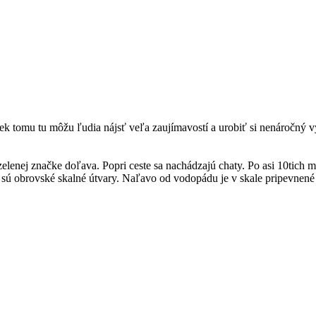
riek tomu tu môžu ľudia nájsť veľa zaujímavostí a urobiť si nenáročný
lenej značke doľava. Popri ceste sa nachádzajú chaty. Po asi 10tich mi
 sú obrovské skalné útvary. Naľavo od vodopádu je v skale pripevnené