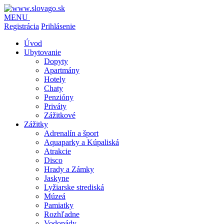
MENU
Registrácia
Prihlásenie
Úvod
Ubytovanie
Dopyty
Apartmány
Hotely
Chaty
Penzióny
Priváty
Zážitkové
Zážitky
Adrenalín a šport
Aquaparky a Kúpaliská
Atrakcie
Disco
Hrady a Zámky
Jaskyne
Lyžiarske strediská
Múzeá
Pamiatky
Rozhľadne
Vodopády