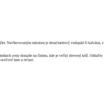
 výlet. Navštevovaným miestom je desaťmetrový vodopád či kalvária, z
nútach cesty dorazíte na čistinu, kde je veľký drevený kríž. Odtiaľto
 oceľové lano a reťaze.