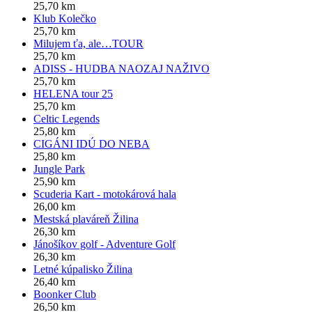
25,70 km
Klub Kolečko
25,70 km
Milujem ťa, ale…TOUR
25,70 km
ADISS - HUDBA NAOZAJ NAŽIVO
25,70 km
HELENA tour 25
25,70 km
Celtic Legends
25,80 km
CIGÁNI IDÚ DO NEBA
25,80 km
Jungle Park
25,90 km
Scuderia Kart - motokárová hala
26,00 km
Mestská plaváreň Žilina
26,30 km
Jánošíkov golf - Adventure Golf
26,30 km
Letné kúpalisko Žilina
26,40 km
Boonker Club
26,50 km