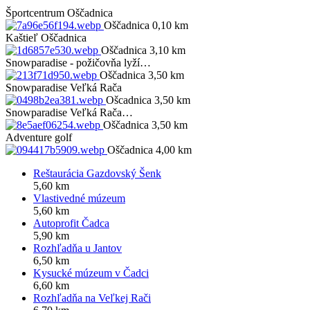
Športcentrum Oščadnica
Oščadnica 0,10 km
Kaštieľ Oščadnica
Oščadnica 3,10 km
Snowparadise - požičovňa lyží…
Oščadnica 3,50 km
Snowparadise Veľká Rača
Ošcadnica 3,50 km
Snowparadise Veľká Rača…
Oščadnica 3,50 km
Adventure golf
Oščadnica 4,00 km
Reštaurácia Gazdovský Šenk
5,60 km
Vlastivedné múzeum
5,60 km
Autoprofit Čadca
5,90 km
Rozhľadňa u Jantov
6,50 km
Kysucké múzeum v Čadci
6,60 km
Rozhľadňa na Veľkej Rači