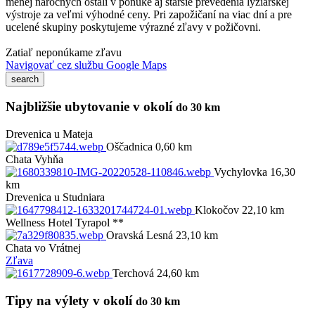
menej náročných ostali v ponuke aj staršie prevedenia lyžiarskej
výstroje za veľmi výhodné ceny. Pri zapožičaní na viac dní a pre
ucelené skupiny poskytujeme výrazné zľavy v požičovni.
Zatiaľ neponúkame zľavu
Navigovať cez službu Google Maps
Najbližšie ubytovanie v okolí
do 30 km
Drevenica u Mateja
Oščadnica 0,60 km
Chata Vyhňa
Vychylovka 16,30
km
Drevenica u Studniara
Klokočov 22,10 km
Wellness Hotel Tyrapol **
Oravská Lesná 23,10 km
Chata vo Vrátnej
Zľava
Terchová 24,60 km
Tipy na výlety v okolí
do 30 km