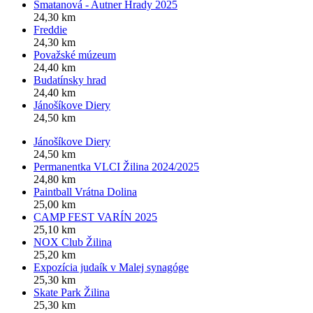
Smatanová - Autner Hrady 2025
24,30 km
Freddie
24,30 km
Považské múzeum
24,40 km
Budatínsky hrad
24,40 km
Jánošíkove Diery
24,50 km
Jánošíkove Diery
24,50 km
Permanentka VLCI Žilina 2024/2025
24,80 km
Paintball Vrátna Dolina
25,00 km
CAMP FEST VARÍN 2025
25,10 km
NOX Club Žilina
25,20 km
Expozícia judaík v Malej synagóge
25,30 km
Skate Park Žilina
25,30 km