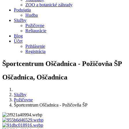
ZOO a botanické záhrady
Podujatia
Hudba
Služby
Požičovne
Reštaurácie
Blog
Účet
Prihlásenie
Registrácia
Športcentrum Oščadnica - Požičovňa ŠP
Oščadnica, Oščadnica
Služby
Požičovne
Športcentrum Oščadnica - Požičovňa ŠP