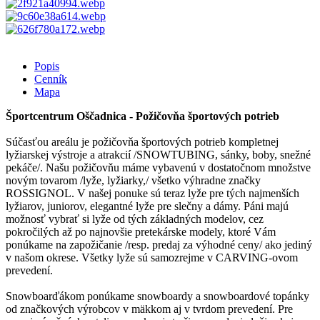
Popis
Cenník
Mapa
Športcentrum Oščadnica - Požičovňa športových potrieb
Súčasťou areálu je požičovňa športových potrieb kompletnej
lyžiarskej výstroje a atrakcií /SNOWTUBING, sánky, boby, snežné
pekáče/. Našu požičovňu máme vybavenú v dostatočnom množstve
novým tovarom /lyže, lyžiarky,/ všetko výhradne značky
ROSSIGNOL. V našej ponuke sú teraz lyže pre tých najmenších
lyžiarov, juniorov, elegantné lyže pre slečny a dámy. Páni majú
možnosť vybrať si lyže od tých základných modelov, cez
pokročilých až po najnovšie pretekárske modely, ktoré Vám
ponúkame na zapožičanie /resp. predaj za výhodné ceny/ ako jediný
v našom okrese. Všetky lyže sú samozrejme v CARVING-ovom
prevedení.
Snowboarďákom ponúkame snowboardy a snowboardové topánky
od značkových výrobcov v mäkkom aj v tvrdom prevedení. Pre