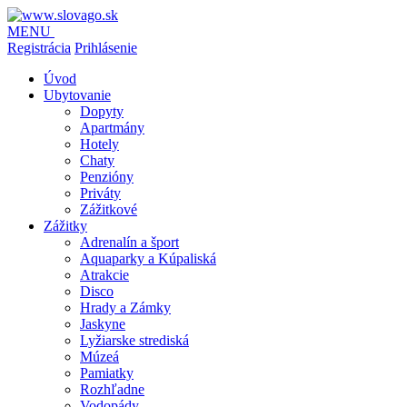
MENU
Registrácia
Prihlásenie
Úvod
Ubytovanie
Dopyty
Apartmány
Hotely
Chaty
Penzióny
Priváty
Zážitkové
Zážitky
Adrenalín a šport
Aquaparky a Kúpaliská
Atrakcie
Disco
Hrady a Zámky
Jaskyne
Lyžiarske strediská
Múzeá
Pamiatky
Rozhľadne
Vodopády