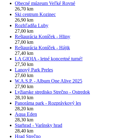
Obecné múzeum Veľké Rovné
26,70 km
Ski centrum Kozinec
26,90 km
Rozhľadňa Luby
27,00 km
Reštaurácia Koníček - Hliny
27,00 km
Reštaurácia Koníček - Hájik
27,40 km
LA GIOIA - letné koncertné turné!
27,50 km
Lanový Park Preles
27,60 km
W.A.S.P. - Album One Alive 2025
27,90 km
Lyžiarske stredisko Strečno - Ostredok
28,10 km
Panoráma park - Rozprávkový les
28,20 km
Aqua Eden
28,30 km
Starhrad - Varínsky hrad
28,40 km
Hrad Strečno