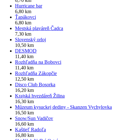
6,70 km
Hurricane bar
6,80 km
Ťapákovci
6,80 km
Mestská plaváreň Čadca
7,30 km
Slovenský orloj
10,50 km
DESMOD
11,40 km
Rozhľadňa na Bobovci
11,40 km
Rozhľadňa Zákopčie
12,50 km
Disco Club Bosorka
16,20 km
Krajská hvezdáreň Žilina
16,30 km
Múzeum kysuckej dediny - Skanzen Vychylovka
16,50 km
Snow/Sun Vadičov
16,60 km
Kaštieľ Radoľa
16,80 km