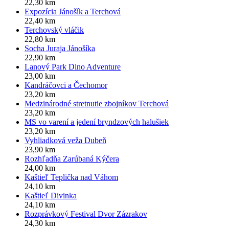
22,30 km
Expozícia Jánošík a Terchová
22,40 km
Terchovský vláčik
22,80 km
Socha Juraja Jánošíka
22,90 km
Lanový Park Dino Adventure
23,00 km
Kandráčovci a Čechomor
23,20 km
Medzinárodné stretnutie zbojníkov Terchová
23,20 km
MS vo varení a jedení bryndzových halušiek
23,20 km
Vyhliadková veža Dubeň
23,90 km
Rozhľadňa Zarúbaná Kýčera
24,00 km
Kaštieľ Teplička nad Váhom
24,10 km
Kaštieľ Divinka
24,10 km
Rozprávkový Festival Dvor Zázrakov
24,30 km