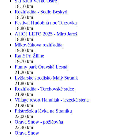
Ski Klub Veľké Ostré
18,10 km
Rozhľadňa - Sedlo Beskyd
18,50 km
Festival Hudobná noc Turzovka
18,80 km
AHOJ LETO 2025 - Miro Jaroš
18,80 km
Mikovčákova rozhľadňa
19,30 km
Ranč Pri Žiline
19,70 km
Funny park Oravská Lesná
21,20 km
Lyžiarske stredisko Malý Straník
21,80 km
Rozhľadňa - Terchovské srdce
21,90 km
Village resort Hanuliak - lezecká stena
21,90 km
Prístrešok a lávka na Straníku
22,00 km
Orava Snow - požičovňa
22,30 km
Orava Snow