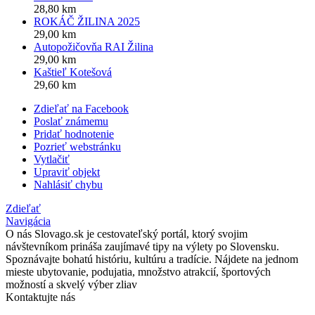
28,80 km
ROKÁČ ŽILINA 2025
29,00 km
Autopožičovňa RAI Žilina
29,00 km
Kaštieľ Kotešová
29,60 km
Zdieľať na Facebook
Poslať známemu
Pridať hodnotenie
Pozrieť webstránku
Vytlačiť
Upraviť objekt
Nahlásiť chybu
Zdieľať
Navigácia
O nás
Slovago.sk je cestovateľský portál, ktorý svojim
návštevníkom prináša zaujímavé tipy na výlety po Slovensku.
Spoznávajte bohatú históriu, kultúru a tradície. Nájdete na jednom
mieste ubytovanie, podujatia, množstvo atrakcií, športových
možností a skvelý výber zliav
Kontaktujte nás