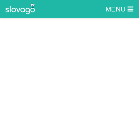
MENU
Kaštieľ Oščadnica
OŠČADNICA, OŠČADNICA
Zážitky
Hrady a Zámky
Kaštieľ Oščadnica