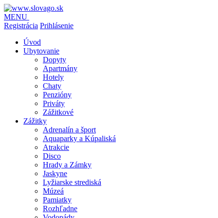
MENU
Registrácia
Prihlásenie
Úvod
Ubytovanie
Dopyty
Apartmány
Hotely
Chaty
Penzióny
Priváty
Zážitkové
Zážitky
Adrenalín a šport
Aquaparky a Kúpaliská
Atrakcie
Disco
Hrady a Zámky
Jaskyne
Lyžiarske strediská
Múzeá
Pamiatky
Rozhľadne
Vodopády