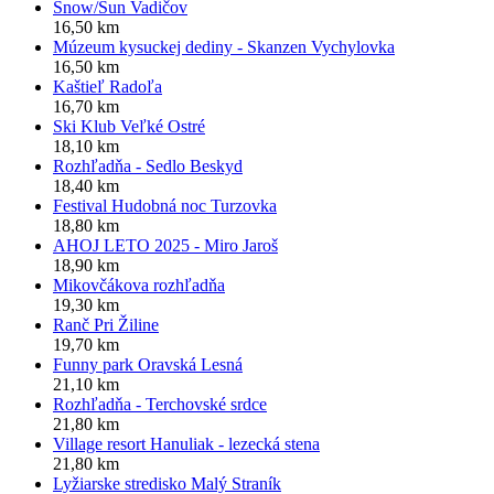
Snow/Sun Vadičov
16,50 km
Múzeum kysuckej dediny - Skanzen Vychylovka
16,50 km
Kaštieľ Radoľa
16,70 km
Ski Klub Veľké Ostré
18,10 km
Rozhľadňa - Sedlo Beskyd
18,40 km
Festival Hudobná noc Turzovka
18,80 km
AHOJ LETO 2025 - Miro Jaroš
18,90 km
Mikovčákova rozhľadňa
19,30 km
Ranč Pri Žiline
19,70 km
Funny park Oravská Lesná
21,10 km
Rozhľadňa - Terchovské srdce
21,80 km
Village resort Hanuliak - lezecká stena
21,80 km
Lyžiarske stredisko Malý Straník