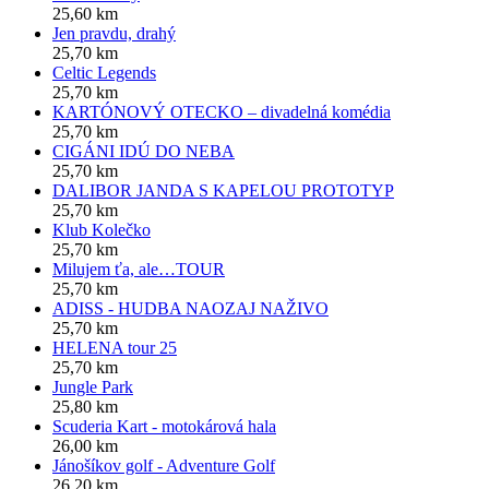
25,60 km
Jen pravdu, drahý
25,70 km
Celtic Legends
25,70 km
KARTÓNOVÝ OTECKO – divadelná komédia
25,70 km
CIGÁNI IDÚ DO NEBA
25,70 km
DALIBOR JANDA S KAPELOU PROTOTYP
25,70 km
Klub Kolečko
25,70 km
Milujem ťa, ale…TOUR
25,70 km
ADISS - HUDBA NAOZAJ NAŽIVO
25,70 km
HELENA tour 25
25,70 km
Jungle Park
25,80 km
Scuderia Kart - motokárová hala
26,00 km
Jánošíkov golf - Adventure Golf
26,20 km