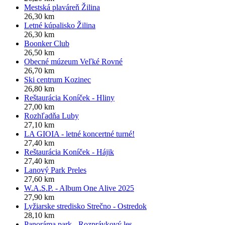
Mestská plaváreň Žilina
26,30 km
Letné kúpalisko Žilina
26,30 km
Boonker Club
26,50 km
Obecné múzeum Veľké Rovné
26,70 km
Ski centrum Kozinec
26,80 km
Reštaurácia Koníček - Hliny
27,00 km
Rozhľadňa Luby
27,10 km
LA GIOIA - letné koncertné turné!
27,40 km
Reštaurácia Koníček - Hájik
27,40 km
Lanový Park Preles
27,60 km
W.A.S.P. - Album One Alive 2025
27,90 km
Lyžiarske stredisko Strečno - Ostredok
28,10 km
Panoráma park - Rozprávkový les