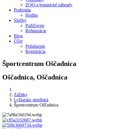
ZOO a botanické záhrady
Podujatia
Hudba
Služby
Požičovne
Reštaurácie
Blog
Účet
Prihlásenie
Registrácia
Športcentrum Oščadnica
Oščadnica, Oščadnica
Zážitky
Lyžiarske strediská
Športcentrum Oščadnica