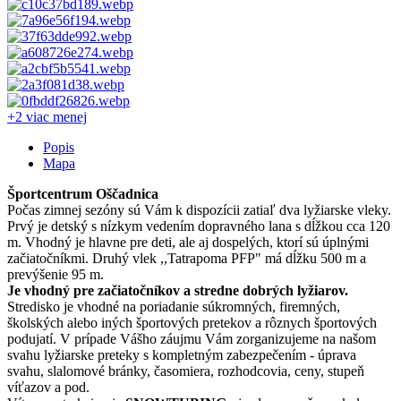
+2 viac
menej
Popis
Mapa
Športcentrum Oščadnica
Počas zimnej sezóny sú Vám k dispozícii zatiaľ dva lyžiarske vleky.
Prvý je detský s nízkym vedením dopravného lana s dĺžkou cca 120
m. Vhodný je hlavne pre deti, ale aj dospelých, ktorí sú úplnými
začiatočníkmi. Druhý vlek ,,Tatrapoma PFP" má dĺžku 500 m a
prevýšenie 95 m.
Je vhodný pre začiatočníkov a stredne dobrých lyžiarov.
Stredisko je vhodné na poriadanie súkromných, firemných,
školských alebo iných športových pretekov a rôznych športových
podujatí. V prípade Vášho záujmu Vám zorganizujeme na našom
svahu lyžiarske preteky s kompletným zabezpečením - úprava
svahu, slalomové bránky, časomiera, rozhodcovia, ceny, stupeň
víťazov a pod.