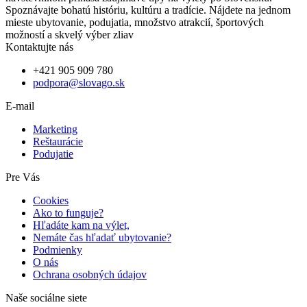
Spoznávajte bohatú históriu, kultúru a tradície. Nájdete na jednom
mieste ubytovanie, podujatia, množstvo atrakcií, športových
možností a skvelý výber zliav
Kontaktujte nás
+421 905 909 780
podpora@slovago.sk
E-mail
Marketing
Reštaurácie
Podujatie
Pre Vás
Cookies
Ako to funguje?
Hľadáte kam na výlet,
Nemáte čas hľadať ubytovanie?
Podmienky
O nás
Ochrana osobných údajov
Naše sociálne siete