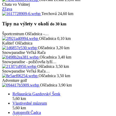
Chata vo Vrátnej
Zľava
Terchová 24,60 km
Tipy na výlety v okolí
do 30 km
Športcentrum Oščadnica -…
Oščadnica 0,10 km
Kaštieľ Oščadnica
Oščadnica 3,20 km
Snowparadise Veľká Rača
Ošcadnica 3,40 km
Snowparadise - požičovňa lyží…
Oščadnica 3,50 km
Snowparadise Veľká Rača…
Oščadnica 3,50 km
Adventure golf
Oščadnica 3,90 km
Reštaurácia Gazdovský Šenk
5,60 km
Vlastivedné múzeum
5,60 km
Autoprofit Čadca