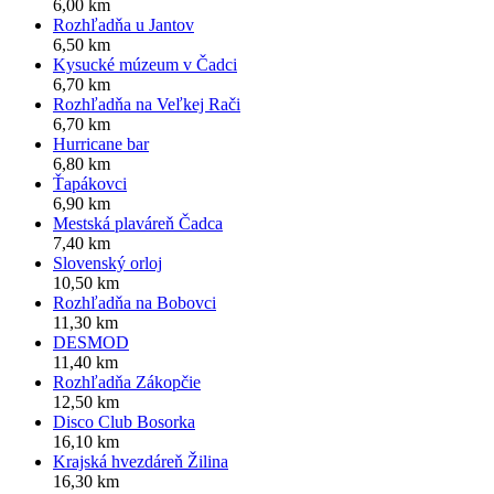
6,00 km
Rozhľadňa u Jantov
6,50 km
Kysucké múzeum v Čadci
6,70 km
Rozhľadňa na Veľkej Rači
6,70 km
Hurricane bar
6,80 km
Ťapákovci
6,90 km
Mestská plaváreň Čadca
7,40 km
Slovenský orloj
10,50 km
Rozhľadňa na Bobovci
11,30 km
DESMOD
11,40 km
Rozhľadňa Zákopčie
12,50 km
Disco Club Bosorka
16,10 km
Krajská hvezdáreň Žilina
16,30 km