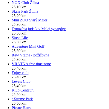
NOX Club Žilina
25,10 km
Skate Park Žilina
25,20 km
Mini ZOO Starý Majer
25,30 km
Expozícia judaík v Malej synagóge
25,30 km
Street Life
25,30 km
Adventure Mini Golf
25,30 km
Raw Vrátna - požičovňa
25,30 km
VRÁTNA free time zone
25,40 km
Enjoy club
25,40 km
Levels Club
25,40 km
Klub Centauri
25,50 km
eXtreme Park
25,50 km
Piesne Hany