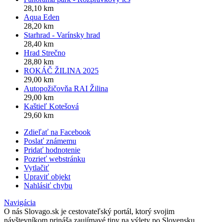
28,10 km
Aqua Eden
28,20 km
Starhrad - Varínsky hrad
28,40 km
Hrad Strečno
28,80 km
ROKÁČ ŽILINA 2025
29,00 km
Autopožičovňa RAI Žilina
29,00 km
Kaštieľ Kotešová
29,60 km
Zdieľať na Facebook
Poslať známemu
Pridať hodnotenie
Pozrieť webstránku
Vytlačiť
Upraviť objekt
Nahlásiť chybu
Navigácia
O nás
Slovago.sk je cestovateľský portál, ktorý svojim
návštevníkom prináša zaujímavé tipy na výlety po Slovensku.