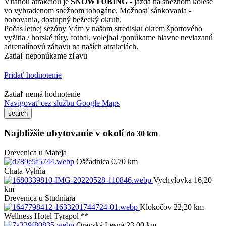
Vítanou atrakciou je
SNOWTUBING
- jazda na snežnom kolese
vo vyhradenom snežnom tobogáne. Možnosť sánkovania -
bobovania, dostupný bežecký okruh.
Počas letnej sezóny Vám v našom stredisku okrem športového
vyžitia / horské túry, fotbal, volejbal /ponúkame hlavne neviazanú
adrenalínovú zábavu na naších atrakciách.
Zatiaľ neponúkame zľavu
Pridať hodnotenie
Zatiaľ nemá hodnotenie
Navigovať cez službu Google Maps
Najbližšie ubytovanie v okolí
do 30 km
Drevenica u Mateja
Oščadnica 0,70 km
Chata Vyhňa
Vychylovka 16,20
km
Drevenica u Studniara
Klokočov 22,20 km
Wellness Hotel Tyrapol **
Oravská Lesná 23,00 km