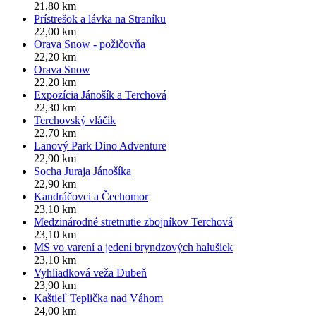
21,80 km
Prístrešok a lávka na Straníku
22,00 km
Orava Snow - požičovňa
22,20 km
Orava Snow
22,20 km
Expozícia Jánošík a Terchová
22,30 km
Terchovský vláčik
22,70 km
Lanový Park Dino Adventure
22,90 km
Socha Juraja Jánošíka
22,90 km
Kandráčovci a Čechomor
23,10 km
Medzinárodné stretnutie zbojníkov Terchová
23,10 km
MS vo varení a jedení bryndzových halušiek
23,10 km
Vyhliadková veža Dubeň
23,90 km
Kaštieľ Teplička nad Váhom
24,00 km