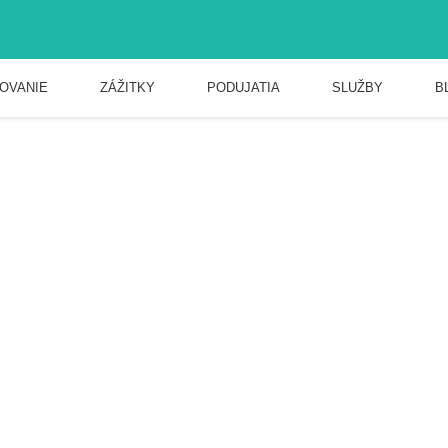
OVANIE
ZÁŽITKY
PODUJATIA
SLUŽBY
B
ko - Topoľníky
úpalisko - Topoľníky