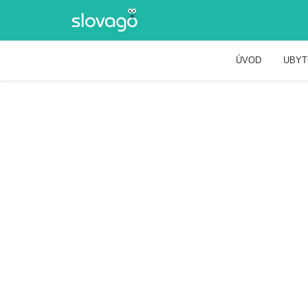
ÚVOD
UBYT
Termálne kúpalis
HLAVNÁ 113, TOPOĽNÍKY, TOPOĽNÍKY
Zážitky
Aquaparky a Kúpaliská
Termálne k