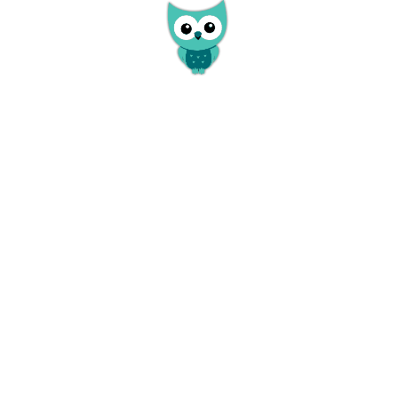
toklub Karting team 2001
Kaštieľ Dunajská Streda
á Streda 12,00 km
Dunajská Streda 12,70 km
lpark
Reštaurácia Kék Duna