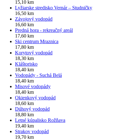
15,10 km
Lyžiarske stredisko Vernár – Studničky
16,50 km
Závojový vodopád
16,60 km
Predná hora - rekreačný areál
17,60 km
Ski centrum Mraznica
17,80 km
Korytový vodopád
18,30 km
Kláštorisko
18,40 km
Vodopády - Suchá Belá
18,40 km
Misové vodopády
18,40 km
Okienkový vodopád
18,60 km
Dúhový vodopád
18,80 km
Letné kúpalisko Rožňava
19,40 km
Strakov vodopád
19,70 km