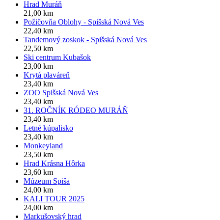
Hrad Muráň
21,00 km
Požičovňa Oblohy - Spišská Nová Ves
22,40 km
Tandemový zoskok - Spišská Nová Ves
22,50 km
Ski centrum Kubašok
23,00 km
Krytá plaváreň
23,40 km
ZOO Spišská Nová Ves
23,40 km
31. ROČNÍK RÓDEO MURÁŇ
23,40 km
Letné kúpalisko
23,40 km
Monkeyland
23,50 km
Hrad Krásna Hôrka
23,60 km
Múzeum Spiša
24,00 km
KALI TOUR 2025
24,00 km
Markušovský hrad