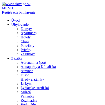
MENU
Registrácia
Prihlásenie
Úvod
Ubytovanie
Dopyty
Apartmány
Hotely
Chaty
Penzióny
Priváty
Zážitkové
Zážitky
Adrenalín a šport
Aquaparky a Kúpaliská
Atrakcie
Disco
Hrady a Zámky
Jaskyne
Lyžiarske strediská
Múzeá
Pamiatky
Rozhľadne
Vodopády