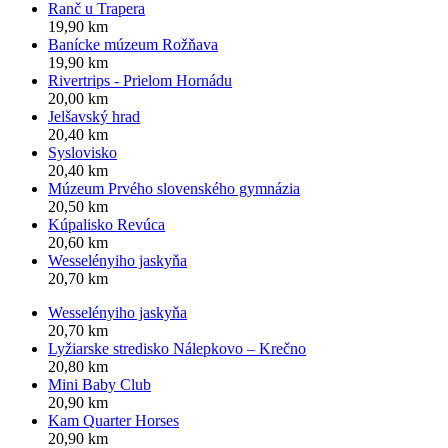
Ranč u Trapera
19,90 km
Banícke múzeum Rožňava
19,90 km
Rivertrips - Prielom Hornádu
20,00 km
Jelšavský hrad
20,40 km
Syslovisko
20,40 km
Múzeum Prvého slovenského gymnázia
20,50 km
Kúpalisko Revúca
20,60 km
Wesselényiho jaskyňa
20,70 km
Wesselényiho jaskyňa
20,70 km
Lyžiarske stredisko Nálepkovo – Krečno
20,80 km
Mini Baby Club
20,90 km
Kam Quarter Horses
20,90 km