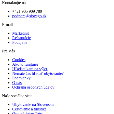
Kontaktujte nás
+421 905 909 780
podpora@slovago.sk
E-mail
Marketing
Reštaurácie
Podujatie
Pre Vás
Cookies
Ako to funguje?
Hľadáte kam na výlet,
Nemáte čas hľadať ubytovanie?
Podmienky
O nás
Ochrana osobných údajov
Naše sociálne siete
Ubytovanie na Slovensku
Cestovanie a turistika
Orava Liptov Tatry