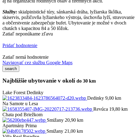
aj na organizáciu rodinných osláv a firemných akcií.
Služby:
skialpinistické túry, sánkarská dráha, lyžiarska škôlka,
skiservis, požičovňa lyžiarskeho výstroja, úschovňa lyží, stravovanie
a občerstvenie zabezpečuje bufet. Ubytovanie je možné v dvoch
chatách s kapacitou 84 a 50 lôžok.
Zatiaľ neponúkame zľavu
Pridať hodnotenie
Zatiaľ nemá hodnotenie
Navigovať cez službu Google Maps
Najbližšie ubytovanie v okolí
do 30 km
Lake Forest Dedinky
Dedinky 9,00 km
Na Samote u Lesa
Revúca 19,80 km
Chata pod Briežkom
Smižany 20,90 km
Apartmány Prima
Smižany 21,00 km
Villa Real Paradise