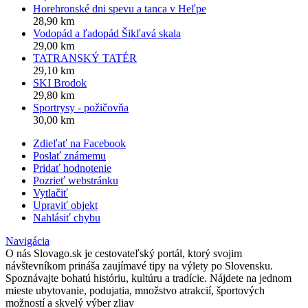
Horehronské dni spevu a tanca v Heľpe
28,90 km
Vodopád a ľadopád Šikľavá skala
29,00 km
TATRANSKÝ TATÉR
29,10 km
SKI Brodok
29,80 km
Sportrysy - požičovňa
30,00 km
Zdieľať na Facebook
Poslať známemu
Pridať hodnotenie
Pozrieť webstránku
Vytlačiť
Upraviť objekt
Nahlásiť chybu
Navigácia
O nás
Slovago.sk je cestovateľský portál, ktorý svojim
návštevníkom prináša zaujímavé tipy na výlety po Slovensku.
Spoznávajte bohatú históriu, kultúru a tradície. Nájdete na jednom
mieste ubytovanie, podujatia, množstvo atrakcií, športových
možností a skvelý výber zliav