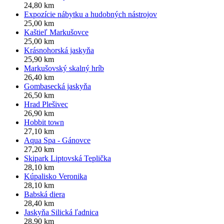
24,80 km
Expozície nábytku a hudobných nástrojov
25,00 km
Kaštieľ Markušovce
25,00 km
Krásnohorská jaskyňa
25,90 km
Markušovský skalný hríb
26,40 km
Gombasecká jaskyňa
26,50 km
Hrad Plešivec
26,90 km
Hobbit town
27,10 km
Aqua Spa - Gánovce
27,20 km
Skipark Liptovská Teplička
28,10 km
Kúpalisko Veronika
28,10 km
Babská diera
28,40 km
Jaskyňa Silická ľadnica
28,90 km