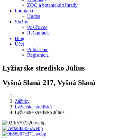
ZOO a botanické záhrady
Podujatia
Hudba
Služby
Požičovne
Reštaurácie
Blog
Účet
Prihlásenie
Registrácia
Lyžiarske stredisko Július
Vyšná Slaná 217, Vyšná Slaná
Zážitky
Lyžiarske strediská
Lyžiarske stredisko Július