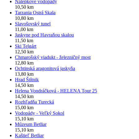
Nálepkove vodopády
10,50 km
Tarzania Ostrá Skala
10,80 km
Slavošovský tunel
11,00 km
Jaskyne pod Havraňou skalou
11,50 km
Ski Telgárt
12,50 km
Chmarošský viadukt - železničný most
12,80 km
Ochtinská aragonitová jaskyňa
13,80 km
Hrad Štítnik
14,50 km
Helena Vondráčková - HELENA Tour 25
14,50 km
Rozhľadňa Turecká
15,00 km
Vodopády - Veľký Sokol
15,10 km
Múzeum Betliar
15,10 km
Kaštieľ Betliar