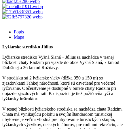
Popis
Mapa
Lyžiarske stredisko Július
Lyžiarske stredisko Vyšná Slaná – Július sa nachádza v tesnej
blízkosti chaty Radzim pri vjazde do obce Vyšná Slaná, 7 km od
Dobšinej a 26 km od Rožňavy.
V stredisku sú 2 lyžiarske vleky (dĺžka 950 a 150 m) so
zjazdovkami ľahkej náročnosti, ktoré sú osvetlené pre večerné
lyžovanie. Občerstvenie je dostupné v bufete chaty Radzim pri
dojazde zjazdových tratí. K dispozícii je tiež požičovňa lyží a
lyžiarsky inštruktor.
V tesnej blízkosti lyžiarskeho strediska sa nachádza chata Radzim.
Chata má vynikajúcu polohu a svojím štandardom turistickej
ubytovne je veľmi vhodná pre ubytovanie turistických skupín,
lyžiarskych výcvikov, detských táborov, pre rodinnú rekreáciu, ale