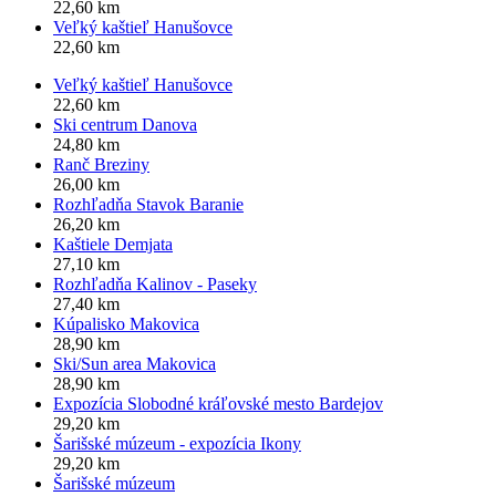
22,60 km
Veľký kaštieľ Hanušovce
22,60 km
Veľký kaštieľ Hanušovce
22,60 km
Ski centrum Danova
24,80 km
Ranč Breziny
26,00 km
Rozhľadňa Stavok Baranie
26,20 km
Kaštiele Demjata
27,10 km
Rozhľadňa Kalinov - Paseky
27,40 km
Kúpalisko Makovica
28,90 km
Ski/Sun area Makovica
28,90 km
Expozícia Slobodné kráľovské mesto Bardejov
29,20 km
Šarišské múzeum - expozícia Ikony
29,20 km
Šarišské múzeum