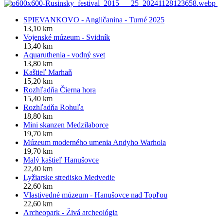
SPIEVANKOVO - Angličanina - Turné 2025
13,10 km
Vojenské múzeum - Svidník
13,40 km
Aquaruthenia - vodný svet
13,80 km
Kaštieľ Marhaň
15,20 km
Rozhľadňa Čierna hora
15,40 km
Rozhľadňa Rohuľa
18,80 km
Mini skanzen Medzilaborce
19,70 km
Múzeum moderného umenia Andyho Warhola
19,70 km
Malý kaštieľ Hanušovce
22,40 km
Lyžiarske stredisko Medvedie
22,60 km
Vlastivedné múzeum - Hanušovce nad Topľou
22,60 km
Archeopark - Živá archeológia