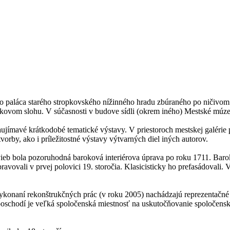
aláca starého stropkovského nížinného hradu zbúraného po ničivom pož
okovom slohu. V súčasnosti v budove sídli (okrem iného) Mestské múze
zaujímavé krátkodobé tematické výstavy. V priestoroch mestskej galé
orby, ako i príležitostné výstavy výtvarných diel iných autorov.
vieb bola pozoruhodná baroková interiérova úprava po roku 1711. Barok
ovali v prvej polovici 19. storočia. Klasicisticky ho prefasádovali. V
vykonaní rekonštrukčných prác (v roku 2005) nachádzajú reprezentačné p
 poschodí je veľká spoločenská miestnosť na uskutočňovanie spoločensk