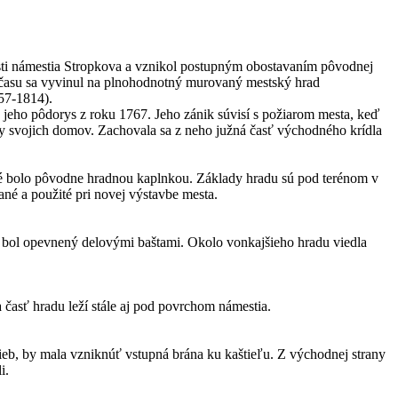
 časti námestia Stropkova a vznikol postupným obostavaním pôvodnej
om času sa vyvinul na plnohodnotný murovaný mestský hrad
57-1814).
 jeho pôdorys z roku 1767. Jeho zánik súvisí s požiarom mesta, keď
ky svojich domov. Zachovala sa z neho južná časť východného krídla
oré bolo pôvodne hradnou kaplnkou. Základy hradu sú pod terénom v
ané a použité pri novej výstavbe mesta.
 bol opevnený delovými baštami. Okolo vonkajšieho hradu viedla
a časť hradu leží stále aj pod povrchom námestia.
ieb, by mala vzniknúť vstupná brána ku kaštieľu. Z východnej strany
i.