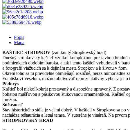
Popis
Mapa
KAŠTIEĽ STROPKOV
(zaniknutý Stropkovský hrad)
Dnešný stropkovský kaštieľ vznikol komplexnou prestavbou hradného p
podmienkach obdobím baroka, a tak i tento kaštieľ vybudovali v bar
a fotografií viažucich sa k dejinám mesta Stropkov a k životu v ňom.
Okrem toho sa tu pravidelne obmieňajú rozličné, neraz mimoriadne 
Františkovi Veselom, možno obdivovať reprezentatívny výber z jeho tv
Pôdorys
Kaštieľ bol niekoľkokrát prestavaný a dispozične upravený. Z presta
bohatou mušľovou a pásikovou štukovanou ornamentikou. Kaštieľ oprav
mrežou.
Súčasnosť
Stav historického sídla je veľmi dobrý. V kaštieli v Stropkove sa po 
nachádza reštaurácia a letná terasa. V suteréne je vináreň. Na prvom
STROPKOVSKÝ HRAD