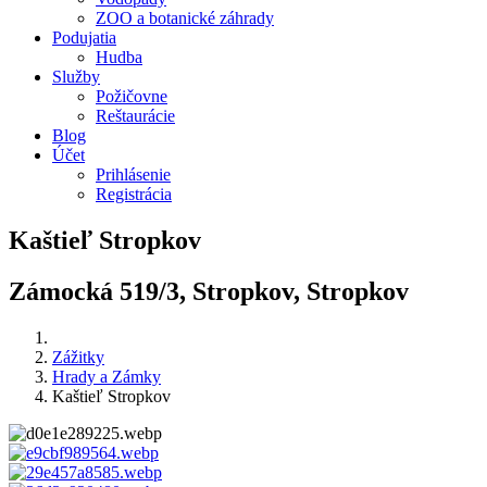
ZOO a botanické záhrady
Podujatia
Hudba
Služby
Požičovne
Reštaurácie
Blog
Účet
Prihlásenie
Registrácia
Kaštieľ Stropkov
Zámocká 519/3, Stropkov, Stropkov
Zážitky
Hrady a Zámky
Kaštieľ Stropkov