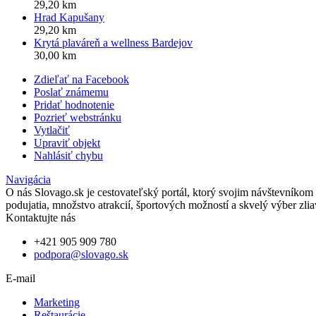
29,20 km
Hrad Kapušany
29,20 km
Krytá plaváreň a wellness Bardejov
30,00 km
Zdieľať na Facebook
Poslať známemu
Pridať hodnotenie
Pozrieť webstránku
Vytlačiť
Upraviť objekt
Nahlásiť chybu
Navigácia
O nás
Slovago.sk je cestovateľský portál, ktorý svojim návštevníkom 
podujatia, množstvo atrakcií, športových možností a skvelý výber zlia
Kontaktujte nás
+421 905 909 780
podpora@slovago.sk
E-mail
Marketing
Reštaurácie