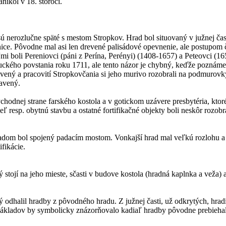
nikol v 18. storočí.
 a sú nerozlučne späté s mestom Stropkov. Hrad bol situovaný v južnej
vonice. Pôvodne mal asi len drevené palisádové opevnenie, ale postup
i boli Pereniovci (páni z Perína, Perényi) (1408-1657) a Peteovci (16
uckého povstania roku 1711, ale tento názor je chybný, keďže poznáme
ravený a pracovití Stropkovčania si jeho murivo rozobrali na podmurov
tavený.
chodnej strane farského kostola a v gotickom uzávere presbytéria, kt
eľ resp. obytnú stavbu a ostatné fortifikačné objekty boli neskôr rozobr
hradom bol spojený padacím mostom. Vonkajší hrad mal veľkú rozlohu a
ifikácie.
 stojí na jeho mieste, sčasti v budove kostola (hradná kaplnka a veža) 
ý odhalil hradby z pôvodného hradu. Z južnej časti, už odkrytých, hrad
ákladov by symbolicky znázorňovalo kadiaľ hradby pôvodne prebiehal