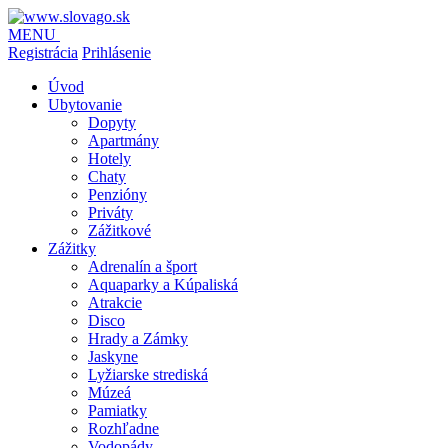
MENU
Registrácia
Prihlásenie
Úvod
Ubytovanie
Dopyty
Apartmány
Hotely
Chaty
Penzióny
Priváty
Zážitkové
Zážitky
Adrenalín a šport
Aquaparky a Kúpaliská
Atrakcie
Disco
Hrady a Zámky
Jaskyne
Lyžiarske strediská
Múzeá
Pamiatky
Rozhľadne
Vodopády