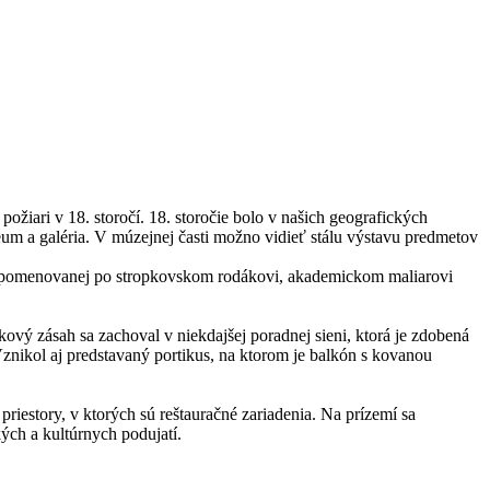
iari v 18. storočí. 18. storočie bolo v našich geografických
um a galéria. V múzejnej časti možno vidieť stálu výstavu predmetov
rie pomenovanej po stropkovskom rodákovi, akademickom maliarovi
ový zásah sa zachoval v niekdajšej poradnej sieni, ktorá je zdobená
znikol aj predstavaný portikus, na ktorom je balkón s kovanou
riestory, v ktorých sú reštauračné zariadenia. Na prízemí sa
ých a kultúrnych podujatí.