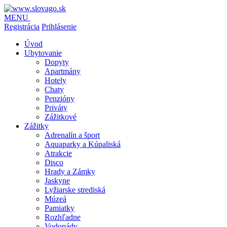
MENU
Registrácia
Prihlásenie
Úvod
Ubytovanie
Dopyty
Apartmány
Hotely
Chaty
Penzióny
Priváty
Zážitkové
Zážitky
Adrenalín a šport
Aquaparky a Kúpaliská
Atrakcie
Disco
Hrady a Zámky
Jaskyne
Lyžiarske strediská
Múzeá
Pamiatky
Rozhľadne
Vodopády