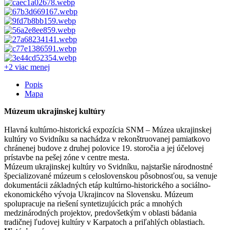
+2 viac
menej
Popis
Mapa
Múzeum ukrajinskej kultúry
Hlavná kultúrno-historická expozícia SNM – Múzea ukrajinskej
kultúry vo Svidníku sa nachádza v rekonštruovanej pamiatkovo
chránenej budove z druhej polovice 19. storočia a jej účelovej
prístavbe na pešej zóne v centre mesta.
Múzeum ukrajinskej kultúry vo Svidníku, najstaršie národnostné
špecializované múzeum s celoslovenskou pôsobnosťou, sa venuje
dokumentácii základných etáp kultúrno-historického a sociálno-
ekonomického vývoja Ukrajincov na Slovensku. Múzeum
spolupracuje na riešení syntetizujúcich prác a mnohých
medzinárodných projektov, predovšetkým v oblasti bádania
tradičnej ľudovej kultúry v Karpatoch a priľahlých oblastiach.