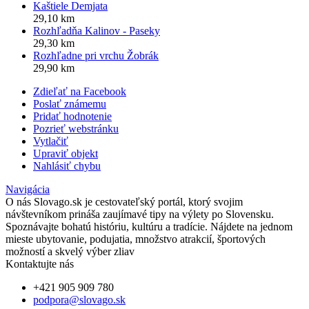
Kaštiele Demjata
29,10 km
Rozhľadňa Kalinov - Paseky
29,30 km
Rozhľadne pri vrchu Žobrák
29,90 km
Zdieľať na Facebook
Poslať známemu
Pridať hodnotenie
Pozrieť webstránku
Vytlačiť
Upraviť objekt
Nahlásiť chybu
Navigácia
O nás
Slovago.sk je cestovateľský portál, ktorý svojim
návštevníkom prináša zaujímavé tipy na výlety po Slovensku.
Spoznávajte bohatú históriu, kultúru a tradície. Nájdete na jednom
mieste ubytovanie, podujatia, množstvo atrakcií, športových
možností a skvelý výber zliav
Kontaktujte nás
+421 905 909 780
podpora@slovago.sk