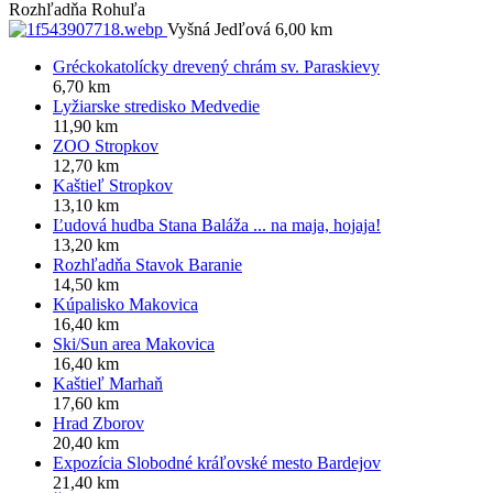
Rozhľadňa Rohuľa
Vyšná Jedľová 6,00 km
Gréckokatolícky drevený chrám sv. Paraskievy
6,70 km
Lyžiarske stredisko Medvedie
11,90 km
ZOO Stropkov
12,70 km
Kaštieľ Stropkov
13,10 km
Ľudová hudba Stana Baláža ... na maja, hojaja!
13,20 km
Rozhľadňa Stavok Baranie
14,50 km
Kúpalisko Makovica
16,40 km
Ski/Sun area Makovica
16,40 km
Kaštieľ Marhaň
17,60 km
Hrad Zborov
20,40 km
Expozícia Slobodné kráľovské mesto Bardejov
21,40 km