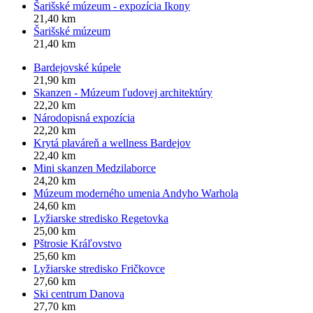
Šarišské múzeum - expozícia Ikony
21,40 km
Šarišské múzeum
21,40 km
Bardejovské kúpele
21,90 km
Skanzen - Múzeum ľudovej architektúry
22,20 km
Národopisná expozícia
22,20 km
Krytá plaváreň a wellness Bardejov
22,40 km
Mini skanzen Medzilaborce
24,20 km
Múzeum moderného umenia Andyho Warhola
24,60 km
Lyžiarske stredisko Regetovka
25,00 km
Pštrosie Kráľovstvo
25,60 km
Lyžiarske stredisko Fričkovce
27,60 km
Ski centrum Danova
27,70 km