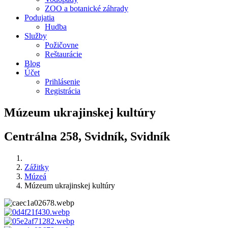
ZOO a botanické záhrady
Podujatia
Hudba
Služby
Požičovne
Reštaurácie
Blog
Účet
Prihlásenie
Registrácia
Múzeum ukrajinskej kultúry
Centrálna 258, Svidník, Svidník
Zážitky
Múzeá
Múzeum ukrajinskej kultúry