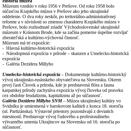
História múzea
Múzeum vzniklo v roku 1956 v Prešove. Od roku 1958 bolo
súčasťou Krajského múzea v Prešove ako jeho ukrajinské
oddelenie. O dva roky neskôr, po teritoriálno-administratívnej
reforme a v súvislosti so zmenou charakteru Krajského múzea v
Prešove, bolo rozhodnuté zriadiť Východoslovenské ukrajinské
múzeum v Krásnom Brode, kde sa začína pomerne úspešne rozvíjať
zberateľská a kultúrno-výchovná činnosť.
Múzeum má tri expozície:
- Hlavná kultúrno-historická expozícia
- Národopisná expozícia v prírode – skanzen a Umelecko-historická
expozícia
- Galéria Dezidera Millyho
Umelecko-historická expozícia
– Dokumentuje kultúrno-historický
vývoj ukrajinsko-rusínskeho obyvateľstva na Slovensku. Okrem
prvej časti Človek a príroda, kde je predstavená flóra a fauna
karpatskej prírody zachytáva expozícia vývoj človeka od praveku
cez obdobie feudalizmu, kapitalizmu až po súčasnosť.
Galéria Dezidera Millyho SNM
– Múzea ukrajinskej kultúry vo
Svidníku je umiestnená v barokovom kaštieli z konca 18. storočia
(ul. Partizánska). Výstavné priestory pozostávajú z deviatich
miestností. Predstavuje vývoj ľudového a profesionálneho
výtvarného umenia Ukrajincov na Slovensku od 16. storočia po
súčasnosť.