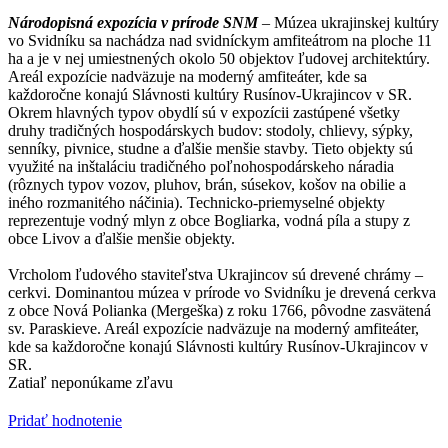
Národopisná expozícia v prírode SNM
– Múzea ukrajinskej kultúry
vo Svidníku sa nachádza nad svidníckym amfiteátrom na ploche 11
ha a je v nej umiestnených okolo 50 objektov ľudovej architektúry.
Areál expozície nadväzuje na moderný amfiteáter, kde sa
každoročne konajú Slávnosti kultúry Rusínov-Ukrajincov v SR.
Okrem hlavných typov obydlí sú v expozícii zastúpené všetky
druhy tradičných hospodárskych budov: stodoly, chlievy, sýpky,
senníky, pivnice, studne a ďalšie menšie stavby. Tieto objekty sú
využité na inštaláciu tradičného poľnohospodárskeho náradia
(rôznych typov vozov, pluhov, brán, súsekov, košov na obilie a
iného rozmanitého náčinia). Technicko-priemyselné objekty
reprezentuje vodný mlyn z obce Bogliarka, vodná píla a stupy z
obce Livov a ďalšie menšie objekty.
Vrcholom ľudového staviteľstva Ukrajincov sú drevené chrámy –
cerkvi. Dominantou múzea v prírode vo Svidníku je drevená cerkva
z obce Nová Polianka (Mergeška) z roku 1766, pôvodne zasvätená
sv. Paraskieve. Areál expozície nadväzuje na moderný amfiteáter,
kde sa každoročne konajú Slávnosti kultúry Rusínov-Ukrajincov v
SR.
Zatiaľ neponúkame zľavu
Pridať hodnotenie