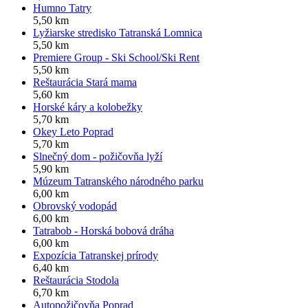
Humno Tatry
5,50 km
Lyžiarske stredisko Tatranská Lomnica
5,50 km
Premiere Group - Ski School/Ski Rent
5,50 km
Reštaurácia Stará mama
5,60 km
Horské káry a kolobežky
5,70 km
Okey Leto Poprad
5,70 km
Slnečný dom - požičovňa lyží
5,90 km
Múzeum Tatranského národného parku
6,00 km
Obrovský vodopád
6,00 km
Tatrabob - Horská bobová dráha
6,00 km
Expozícia Tatranskej prírody
6,40 km
Reštaurácia Stodola
6,70 km
Autopožičovňa Poprad