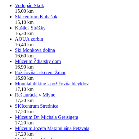
Vodopád Skok
15,00 km
Ski centrum Kubašok
15,10 km
Kaštieľ Strážky
16,30 km
AQUA zorbin
16,40 km
Ski Monkova dolina
16,60 km
Múzeum Ždiarsky dom
16,90 km
Požičovňa - ski rent Ždiar
16,90 km
Mountainbiking - požičovňa bicyklov
17,10 km
Reštaurácia v Mlyne
17,20 km
SKIcentrum Strednica
17,20 km
Múzeum Dr. Michala Greisigera
17,20 km
Múzeum Jozefa Maximiliána Petzvala
17,20 km