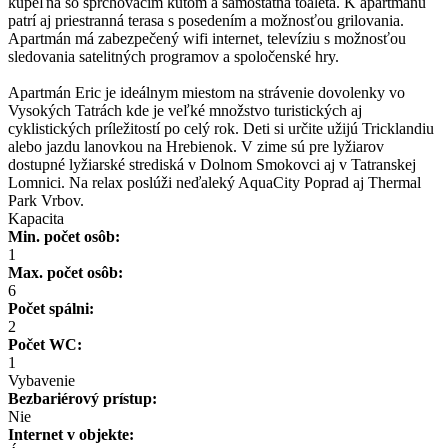
kúpeľna so sprchovacím kútom a samostatná toaleta. K apartmánu
patrí aj priestranná terasa s posedením a možnosťou grilovania.
Apartmán má zabezpečený wifi internet, televíziu s možnosťou
sledovania satelitných programov a spoločenské hry.
Apartmán Eric je ideálnym miestom na strávenie dovolenky vo
Vysokých Tatrách kde je veľké množstvo turistických aj
cyklistických príležitostí po celý rok. Deti si určite užijú Tricklandiu
alebo jazdu lanovkou na Hrebienok. V zime sú pre lyžiarov
dostupné lyžiarské strediská v Dolnom Smokovci aj v Tatranskej
Lomnici. Na relax poslúži neďaleký AquaCity Poprad aj Thermal
Park Vrbov.
Kapacita
Min. počet osôb:
1
Max. počet osôb:
6
Počet spálni:
2
Počet WC:
1
Vybavenie
Bezbariérový prístup:
Nie
Internet v objekte: