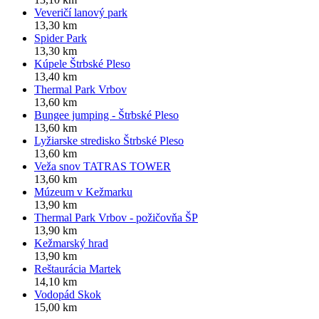
Veveričí lanový park
13,30 km
Spider Park
13,30 km
Kúpele Štrbské Pleso
13,40 km
Thermal Park Vrbov
13,60 km
Bungee jumping - Štrbské Pleso
13,60 km
Lyžiarske stredisko Štrbské Pleso
13,60 km
Veža snov TATRAS TOWER
13,60 km
Múzeum v Kežmarku
13,90 km
Thermal Park Vrbov - požičovňa ŠP
13,90 km
Kežmarský hrad
13,90 km
Reštaurácia Martek
14,10 km
Vodopád Skok
15,00 km