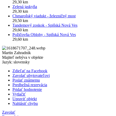
29,30 km
Zelená jaskyňa
29,30 km
Chmarošský viadukt - železničný most
29,50 km
Tandemový zoskok - Spišská Nová Ves
29,60 km
Požičovňa Oblohy - Spišská Nová Ves
29,60 km
Martin Zahradnik
Majiteľ nebýva v objekte
Jazyk: slovensky
Zdieľať na Facebook
Zavolať ubytovateľovi
Poslať známemu
Predbežná rezervácia
Pridať hodnotenie
Vytlačiť
Upraviť objekt
Nahlásiť chybu
Zavolať