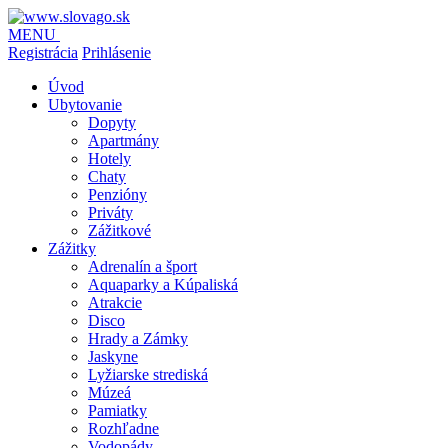
MENU
Registrácia
Prihlásenie
Úvod
Ubytovanie
Dopyty
Apartmány
Hotely
Chaty
Penzióny
Priváty
Zážitkové
Zážitky
Adrenalín a šport
Aquaparky a Kúpaliská
Atrakcie
Disco
Hrady a Zámky
Jaskyne
Lyžiarske strediská
Múzeá
Pamiatky
Rozhľadne
Vodopády