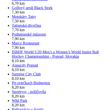
6,70 km
Golfový areál Black Stork
7,30 km
Motokáry Tatry
7,50 km
Tatranská divočina
7,70 km
Podtatranské múzeum
7,90 km
Marco Restaurant
7,90 km
ISBHF World U20 Men’s a Women’s World Junior Ball
Hockey Championships - Poprad, Slovakia
8,10 km
Aquacity Poprad
8,10 km
Surprise City Club
8,10 km
Pri sviečkach Bridgerton
8,20 km
Sportrysy - požičovňa
8,20 km
Wild Park
8,20 km
Reštaurácia u Jozefa