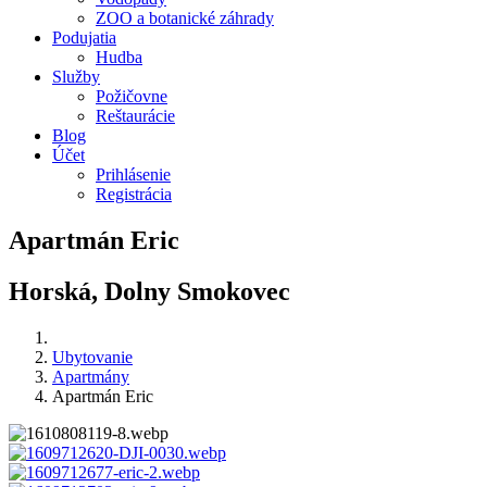
ZOO a botanické záhrady
Podujatia
Hudba
Služby
Požičovne
Reštaurácie
Blog
Účet
Prihlásenie
Registrácia
Apartmán Eric
Horská, Dolny Smokovec
Ubytovanie
Apartmány
Apartmán Eric