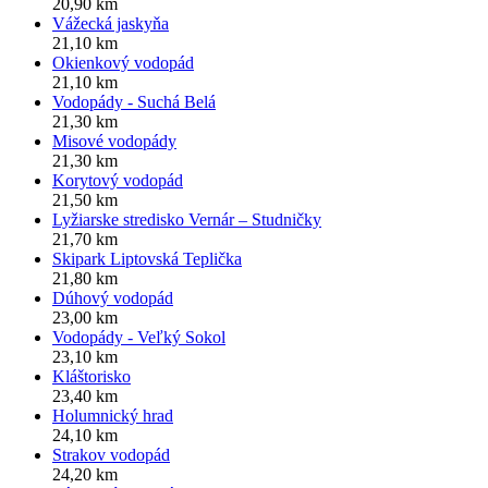
20,90 km
Vážecká jaskyňa
21,10 km
Okienkový vodopád
21,10 km
Vodopády - Suchá Belá
21,30 km
Misové vodopády
21,30 km
Korytový vodopád
21,50 km
Lyžiarske stredisko Vernár – Studničky
21,70 km
Skipark Liptovská Teplička
21,80 km
Dúhový vodopád
23,00 km
Vodopády - Veľký Sokol
23,10 km
Kláštorisko
23,40 km
Holumnický hrad
24,10 km
Strakov vodopád
24,20 km