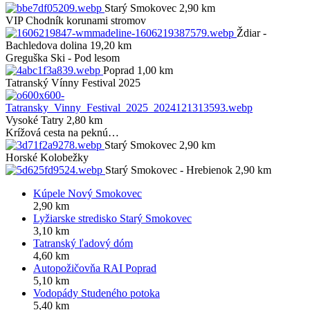
Starý Smokovec 2,90 km
VIP
Chodník korunami stromov
Ždiar -
Bachledova dolina 19,20 km
Greguška Ski - Pod lesom
Poprad 1,00 km
Tatranský Vínny Festival 2025
Vysoké Tatry 2,80 km
Krížová cesta na peknú…
Starý Smokovec 2,90 km
Horské Kolobežky
Starý Smokovec - Hrebienok 2,90 km
Kúpele Nový Smokovec
2,90 km
Lyžiarske stredisko Starý Smokovec
3,10 km
Tatranský ľadový dóm
4,60 km
Autopožičovňa RAI Poprad
5,10 km
Vodopády Studeného potoka
5,40 km