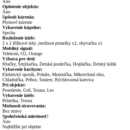
Áno
Oplotenie objektu:
Áno
Spôsob kúrenia:
Plynové kúrenie
Vybavenie kúpelne:
Sprcha
Rozloženie izieb:
2 x 2 lôžkové izby ,možnost pristelky x2, obyvačka x1
Mobilný signál:
Telekom, O2, Orange
Výbava pre deti:
Hračky, Šmýkačka, Detská postieľka, Hojdačka, Detský kútik
Vybavenie kuchyne:
Elektrický sporák, Poháre, Mraznička, Mikrovlnná rúra,
Chladnička, Príbor, Taniere, Rýchlovarná kanvica
Pri objekte:
Posedenie, Gril, Terasa, Les
Vybavenie izieb:
Prístelka, Terasa
Možnosti stravovania:
Bez stravy
Spoločenská miestnosť:
Áno
Najbližšie pri objekte