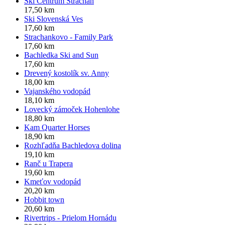
Ski Centrum Strachan
17,50 km
Ski Slovenská Ves
17,60 km
Strachankovo - Family Park
17,60 km
Bachledka Ski and Sun
17,60 km
Drevený kostolík sv. Anny
18,00 km
Vajanského vodopád
18,10 km
Lovecký zámoček Hohenlohe
18,80 km
Kam Quarter Horses
18,90 km
Rozhľadňa Bachledova dolina
19,10 km
Ranč u Trapera
19,60 km
Kmeťov vodopád
20,20 km
Hobbit town
20,60 km
Rivertrips - Prielom Hornádu