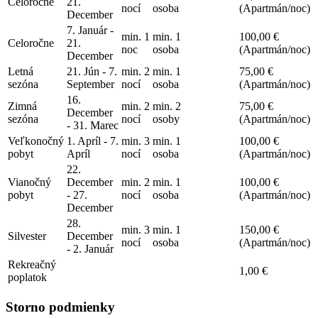
Celoročne
21.
nocí
osoba
(Apartmán/noc)
December
7. Január -
min. 1
min. 1
100,00 €
Celoročne
21.
noc
osoba
(Apartmán/noc)
December
Letná
21. Jún - 7.
min. 2
min. 1
75,00 €
sezóna
September
nocí
osoba
(Apartmán/noc)
16.
Zimná
min. 2
min. 2
75,00 €
December
sezóna
nocí
osoby
(Apartmán/noc)
- 31. Marec
Veľkonočný
1. Apríl - 7.
min. 3
min. 1
100,00 €
pobyt
Apríl
nocí
osoba
(Apartmán/noc)
22.
Vianočný
December
min. 2
min. 1
100,00 €
pobyt
- 27.
nocí
osoba
(Apartmán/noc)
December
28.
min. 3
min. 1
150,00 €
Silvester
December
nocí
osoba
(Apartmán/noc)
- 2. Január
Rekreačný
1,00 €
poplatok
Storno podmienky