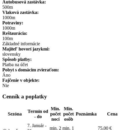
Autobusová zastávka:
500m
Vlaková zastávka:
1000m
Potraviny:
1000m
Reštaurácia:
100m
Základné informácie
Majiteľ hovorí jazykmi:
slovensky
Spôsob platby:
Platba na účet
Pobyt s domácim zvieraťom:
Áno
Fajčenie v objekte:
Nie
Cenník a poplatky
Min.
Min.
Termín od
Sezóna
počet
počet
Poznámka
Cena
- do
nocí
osôb
7. Január -
min. 2
min. 1
75,00 €