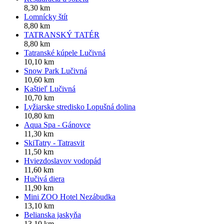
8,30 km
Lomnícky štít
8,80 km
TATRANSKÝ TATÉR
8,80 km
Tatranské kúpele Lučivná
10,10 km
Snow Park Lučivná
10,60 km
Kaštieľ Lučivná
10,70 km
Lyžiarske stredisko Lopušná dolina
10,80 km
Aqua Spa - Gánovce
11,30 km
SkiTatry - Tatrasvit
11,50 km
Hviezdoslavov vodopád
11,60 km
Hučivá diera
11,90 km
Mini ZOO Hotel Nezábudka
13,10 km
Belianska jaskyňa
13,10 km