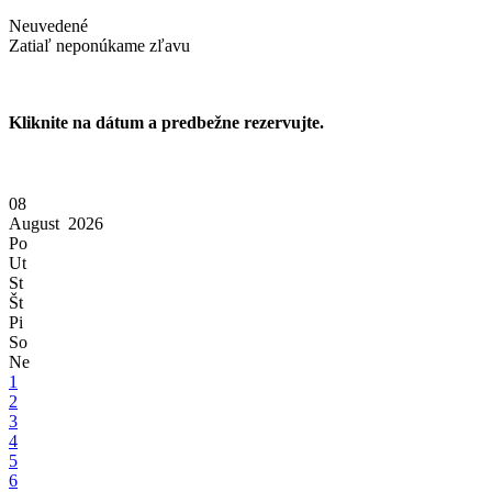
Neuvedené
Zatiaľ neponúkame zľavu
Kliknite na dátum a predbežne rezervujte.
08
August
2026
Po
Ut
St
Št
Pi
So
Ne
1
2
3
4
5
6