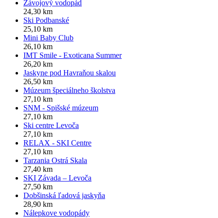
Závojový vodopád
24,30 km
Ski Podbanské
25,10 km
Mini Baby Club
26,10 km
IMT Smile - Exoticana Summer
26,20 km
Jaskyne pod Havraňou skalou
26,50 km
Múzeum špeciálneho školstva
27,10 km
SNM - Spišské múzeum
27,10 km
Ski centre Levoča
27,10 km
RELAX - SKI Centre
27,10 km
Tarzania Ostrá Skala
27,40 km
SKI Závada – Levoča
27,50 km
Dobšinská ľadová jaskyňa
28,90 km
Nálepkove vodopády