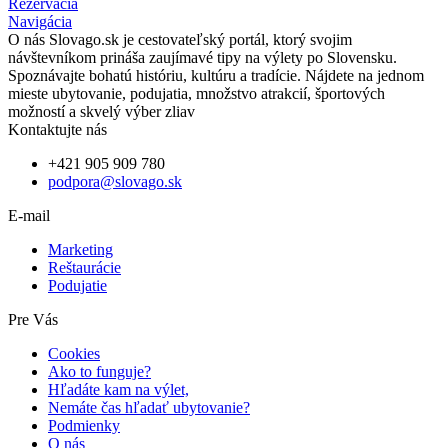
Rezervácia
Navigácia
O nás
Slovago.sk je cestovateľský portál, ktorý svojim
návštevníkom prináša zaujímavé tipy na výlety po Slovensku.
Spoznávajte bohatú históriu, kultúru a tradície. Nájdete na jednom
mieste ubytovanie, podujatia, množstvo atrakcií, športových
možností a skvelý výber zliav
Kontaktujte nás
+421 905 909 780
podpora@slovago.sk
E-mail
Marketing
Reštaurácie
Podujatie
Pre Vás
Cookies
Ako to funguje?
Hľadáte kam na výlet,
Nemáte čas hľadať ubytovanie?
Podmienky
O nás