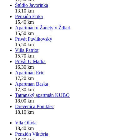
Štúdio Javorinka
13,10 km
Penzión Erika
15,40 km
Apartmán u Žanety v Ždiari
15,50 km
Privát Pavlikovský
15,50 km
Villa Patriot
15,70 km
Privát U Marka
16,30 km
Apartmán Eric
17,20 km
Apartman Baska
17,30 km
Tatranský apartmán KUBO
18,00 km
Drevenica Poniklec
18,10 km
Vila Olívia
18,40 km
Penzión Viktória
18,40 km