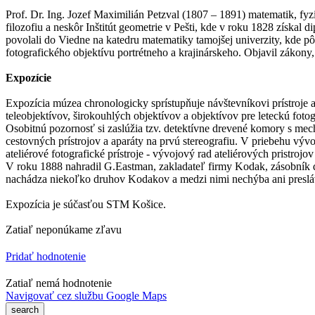
Prof. Dr. Ing. Jozef Maximilián Petzval (1807 – 1891) matematik, fyz
filozofiu a neskôr Inštitút geometrie v Pešti, kde v roku 1828 získal
povolali do Viedne na katedru matematiky tamojšej univerzity, kde p
fotografického objektívu portrétneho a krajinárskeho. Objavil zákony,
Expozície
Expozícia múzea chronologicky sprístupňuje návštevníkovi prístroje 
teleobjektívov, širokouhlých objektívov a objektívov pre leteckú fotog
Osobitnú pozornosť si zaslúžia tzv. detektívne drevené komory s m
cestovných prístrojov a aparáty na prvú stereografiu. V priebehu výv
ateliérové fotografické prístroje - vývojový rad ateliérových pristrojov 
V roku 1888 nahradil G.Eastman, zakladateľ firmy Kodak, zásobník do
nachádza niekoľko druhov Kodakov a medzi nimi nechýba ani presláv
Expozícia je súčasťou STM Košice.
Zatiaľ neponúkame zľavu
Pridať hodnotenie
Zatiaľ nemá hodnotenie
Navigovať cez službu Google Maps