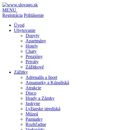
MENU
Registrácia
Prihlásenie
Úvod
Ubytovanie
Dopyty
Apartmány
Hotely
Chaty
Penzióny
Priváty
Zážitkové
Zážitky
Adrenalín a šport
Aquaparky a Kúpaliská
Atrakcie
Disco
Hrady a Zámky
Jaskyne
Lyžiarske strediská
Múzeá
Pamiatky
Rozhľadne
Vodopády