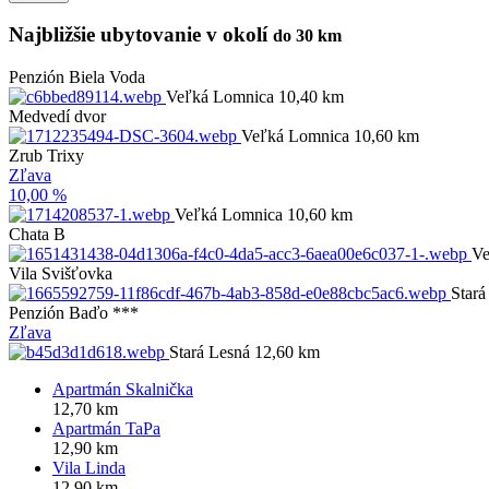
Najbližšie ubytovanie v okolí
do 30 km
Penzión Biela Voda
Veľká Lomnica 10,40 km
Medvedí dvor
Veľká Lomnica 10,60 km
Zrub Trixy
Zľava
10,00 %
Veľká Lomnica 10,60 km
Chata B
Ve
Vila Svišťovka
Stará
Penzión Baďo ***
Zľava
Stará Lesná 12,60 km
Apartmán Skalnička
12,70 km
Apartmán TaPa
12,90 km
Vila Linda
12,90 km