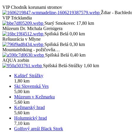
VIP
Chodník korunami stromov
Ždiar - Bachled
VIP
Tricklandia
Starý Smokovec 17,80 km
Múzeum Dr. Michala Greisigera
Spišská Belá 0,00 km
Reštaurácia v Mlyne
Spišská Belá 0,30 km
Mountainbiking - požičovňa…
Spišská Belá 0,40 km
AQUA zorbin
Spišská Belá-Strážky 1,60 km
Kaštieľ Strážky
1,80 km
Ski Slovenská Ves
5,00 km
Múzeum v Kežmarku
5,60 km
Kežmarský hrad
5,60 km
Holumnický hrad
7,10 km
Golfový areál Black Stork