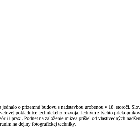
jednalo o prízemnú budovu s nadstavbou urobenou v 18. storočí. Slo
svetovej pokladnice technického rozvoja. Jedným z týchto priekopníkov
eórii i praxi. Podnet na založenie múzea prišiel od vlastivedných nadše
aním na dejiny fotografickej techniky.