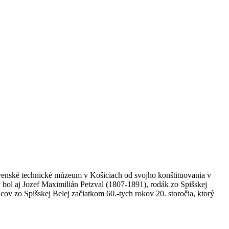
venské technické múzeum v Košiciach od svojho konštituovania v
 bol aj Jozef Maximilián Petzval (1807-1891), rodák zo Spišskej
ncov zo Spišskej Belej začiatkom 60.-tych rokov 20. storočia, ktorý