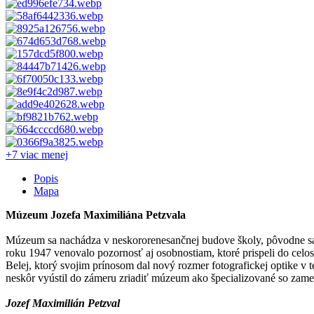
+7 viac
menej
Popis
Mapa
Múzeum Jozefa Maximiliána Petzvala
Múzeum sa nachádza v neskororenesančnej budove školy, pôvodne sa 
roku 1947 venovalo pozornosť aj osobnostiam, ktoré prispeli do celo
Belej, ktorý svojim prínosom dal nový rozmer fotografickej optike v t
neskôr vyústil do zámeru zriadiť múzeum ako špecializované so zamer
Jozef Maximilián Petzval