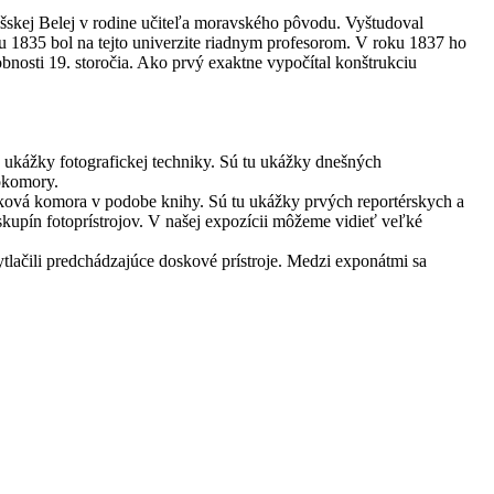
pišskej Belej v rodine učiteľa moravského pôvodu. Vyštudoval
roku 1835 bol na tejto univerzite riadnym profesorom. V roku 1837 ho
bnosti 19. storočia. Ako prvý exaktne vypočítal konštrukciu
 ukážky fotografickej techniky. Sú tu ukážky dnešných
tokomory.
cková komora v podobe knihy. Sú tu ukážky prvých reportérskych a
skupín fotoprístrojov. V našej expozícii môžeme vidieť veľké
tlačili predchádzajúce doskové prístroje. Medzi exponátmi sa