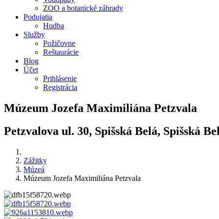
ZOO a botanické záhrady
Podujatia
Hudba
Služby
Požičovne
Reštaurácie
Blog
Účet
Prihlásenie
Registrácia
Múzeum Jozefa Maximiliána Petzvala
Petzvalova ul. 30, Spišská Belá, Spišská Be
Zážitky
Múzeá
Múzeum Jozefa Maximiliána Petzvala