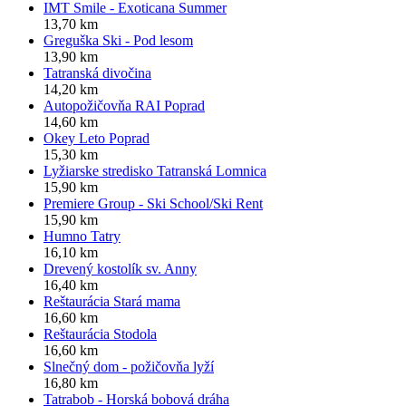
IMT Smile - Exoticana Summer
13,70 km
Greguška Ski - Pod lesom
13,90 km
Tatranská divočina
14,20 km
Autopožičovňa RAI Poprad
14,60 km
Okey Leto Poprad
15,30 km
Lyžiarske stredisko Tatranská Lomnica
15,90 km
Premiere Group - Ski School/Ski Rent
15,90 km
Humno Tatry
16,10 km
Drevený kostolík sv. Anny
16,40 km
Reštaurácia Stará mama
16,60 km
Reštaurácia Stodola
16,60 km
Slnečný dom - požičovňa lyží
16,80 km
Tatrabob - Horská bobová dráha