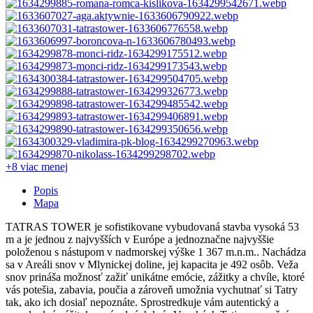
+8 viac
menej
Popis
Mapa
TATRAS TOWER je sofistikovane vybudovaná stavba vysoká 53
m a je jednou z najvyšších v Európe a jednoznačne najvyššie
položenou s nástupom v nadmorskej výške 1 367 m.n.m.. Nachádza
sa v Areáli snov v Mlynickej doline, jej kapacita je 492 osôb. Veža
snov prináša možnosť zažiť unikátne emócie, zážitky a chvíle, ktoré
vás potešia, zabavia, poučia a zároveň umožnia vychutnať si Tatry
tak, ako ich dosiaľ nepoznáte. Sprostredkuje vám autentický a