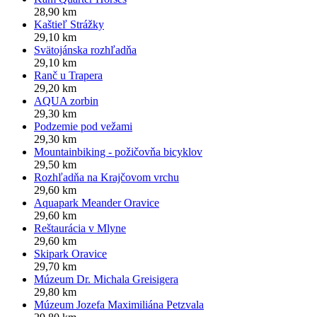
28,90 km
Kaštieľ Strážky
29,10 km
Svätojánska rozhľadňa
29,10 km
Ranč u Trapera
29,20 km
AQUA zorbin
29,30 km
Podzemie pod vežami
29,30 km
Mountainbiking - požičovňa bicyklov
29,50 km
Rozhľadňa na Krajčovom vrchu
29,60 km
Aquapark Meander Oravice
29,60 km
Reštaurácia v Mlyne
29,60 km
Skipark Oravice
29,70 km
Múzeum Dr. Michala Greisigera
29,80 km
Múzeum Jozefa Maximiliána Petzvala