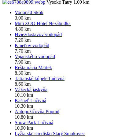
Vysoké Tatry 1,00 km
Vodopád Skok
3,00 km
Mini ZOO Hotel Nezábudka
4,80 km
Hviezdoslavov vodopád
7,20 km
Kmeťov vodopád
7,70 km
Vajanského vodopád
7,90 km
Reštaurácia Martek
8,30 km
Tatranské kúpele Lučivná
8,60 km
Vážecká jaskyňa
10,10 km
Kaštieľ Lučivná
10,30 km
Autopožičovňa Poprad
10,80 km
Snow Park Lučivná
10,90 km
Lyžiarske stredisko Starý Smokovec