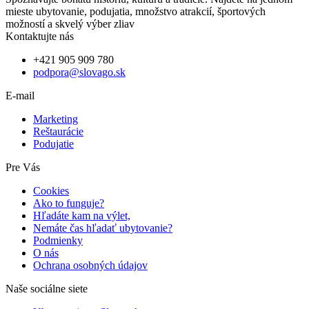
mieste ubytovanie, podujatia, množstvo atrakcií, športových
možností a skvelý výber zliav
Kontaktujte nás
+421 905 909 780
podpora@slovago.sk
E-mail
Marketing
Reštaurácie
Podujatie
Pre Vás
Cookies
Ako to funguje?
Hľadáte kam na výlet,
Nemáte čas hľadať ubytovanie?
Podmienky
O nás
Ochrana osobných údajov
Naše sociálne siete