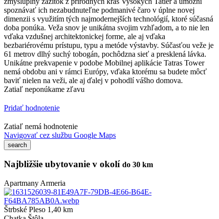
zmysluplný zážitok z prírodných krás Vysokých Tatier a umožní
spoznávať ich nezabudnuteľne podmanivé čaro v úplne novej
dimenzii s využitím tých najmodernejších technológií, ktoré súčasná
doba ponúka. Veža snov je unikátna svojim vzhľadom, a to nie len
vďaka vzdušnej architektonickej forme, ale aj vďaka
bezbariérovému prístupu, typu a metóde výstavby. Súčasťou veže je
61 metrov dlhý suchý tobogán, pochôdzna sieť a presklená lávka.
Unikátne prekvapenie v podobe Mobilnej aplikácie Tatras Tower
nemá obdobu ani v rámci Európy, vďaka ktorému sa budete môcť
baviť nielen na veži, ale aj ďalej v pohodlí vášho domova.
Zatiaľ neponúkame zľavu
Pridať hodnotenie
Zatiaľ nemá hodnotenie
Navigovať cez službu Google Maps
Najbližšie ubytovanie v okolí
do 30 km
Apartmany Armeria
Štrbské Pleso 1,40 km
Chatka Štôla