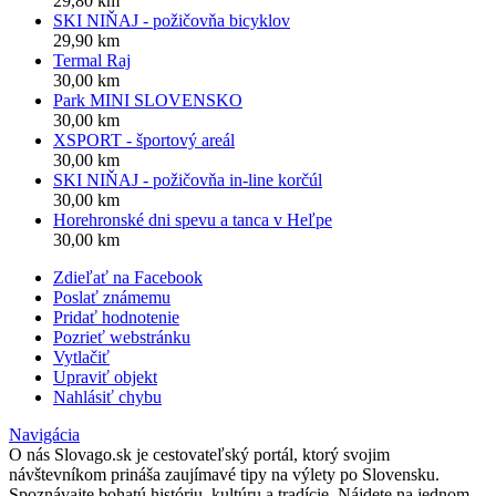
29,80 km
SKI NIŇAJ - požičovňa bicyklov
29,90 km
Termal Raj
30,00 km
Park MINI SLOVENSKO
30,00 km
XSPORT - športový areál
30,00 km
SKI NIŇAJ - požičovňa in-line korčúl
30,00 km
Horehronské dni spevu a tanca v Heľpe
30,00 km
Zdieľať na Facebook
Poslať známemu
Pridať hodnotenie
Pozrieť webstránku
Vytlačiť
Upraviť objekt
Nahlásiť chybu
Navigácia
O nás
Slovago.sk je cestovateľský portál, ktorý svojim
návštevníkom prináša zaujímavé tipy na výlety po Slovensku.
Spoznávajte bohatú históriu, kultúru a tradície. Nájdete na jednom