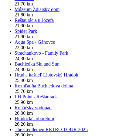
21,70 km
Múzeum Ždiarsky dom
21,80 km
Reštaurácia u Jozefa
21,90 km
Spider Park
21,90 km
Aqua Spa - Gánovce
22,00 km
Strachankovo - Family Park
24,30 km
Bachledka Ski and Sun
24,30 km
Hrad a kaštieľ Liptovský Hrádok
25,40 km
Rozhľadňa Bachledova dolina
25,70 km
LH Point - Reštaurácia
25,90 km
Roháčsky vodopád
26,00 km
Hrádocké arborétum
26,20 km
The Gentlemen RETRO TOUR 2025
26,30 km