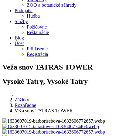
ZOO a botanické záhrady
Podujatia
Hudba
Služby
Požičovne
Reštaurácie
Blog
Účet
Prihlásenie
Registrácia
Veža snov TATRAS TOWER
Vysoké Tatry, Vysoké Tatry
Zážitky
Rozhľadne
Veža snov TATRAS TOWER