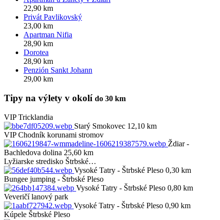
22,90 km
Privát Pavlikovský
23,00 km
Apartman Nifia
28,90 km
Dorotea
28,90 km
Penzión Sankt Johann
29,00 km
Tipy na výlety v okolí
do 30 km
VIP
Tricklandia
Starý Smokovec 12,10 km
VIP
Chodník korunami stromov
Ždiar -
Bachledova dolina 25,60 km
Lyžiarske stredisko Štrbské…
Vysoké Tatry - Štrbské Pleso 0,30 km
Bungee jumping - Štrbské Pleso
Vysoké Tatry - Štrbské Pleso 0,80 km
Veveričí lanový park
Vysoké Tatry - Štrbské Pleso 0,90 km
Kúpele Štrbské Pleso