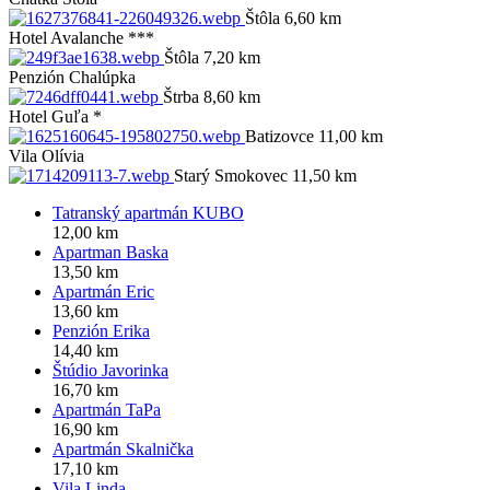
Štôla 6,60 km
Hotel Avalanche ***
Štôla 7,20 km
Penzión Chalúpka
Štrba 8,60 km
Hotel Guľa *
Batizovce 11,00 km
Vila Olívia
Starý Smokovec 11,50 km
Tatranský apartmán KUBO
12,00 km
Apartman Baska
13,50 km
Apartmán Eric
13,60 km
Penzión Erika
14,40 km
Štúdio Javorinka
16,70 km
Apartmán TaPa
16,90 km
Apartmán Skalnička
17,10 km
Vila Linda