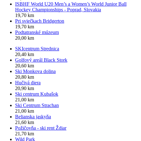
ISBHF World U20 Men’s a Women’s World Junior Ball
Hockey Championships - Poprad, Slovakia
19,70 km
Pri sviečkach Bridgerton
19,70 km
Podtatranské múzeum
20,00 km
SKIcentrum Strednica
20,40 km
Golfový areál Black Stork
20,60 km
Ski Monkova dolina
20,80 km
Hučivá diera
20,90 km
Ski centrum Kubašok
21,00 km
Ski Centrum Strachan
21,00 km
Belianska jaskyňa
21,60 km
Požičovňa - ski rent Ždiar
21,70 km
Wild Park