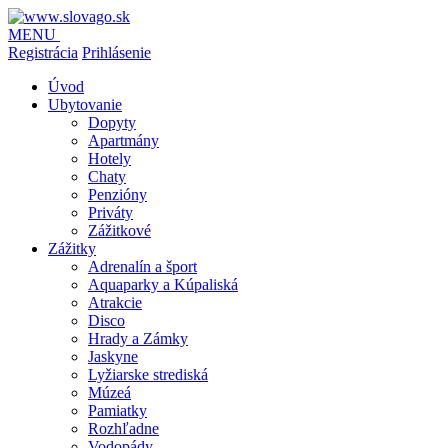
MENU
Registrácia
Prihlásenie
Úvod
Ubytovanie
Dopyty
Apartmány
Hotely
Chaty
Penzióny
Priváty
Zážitkové
Zážitky
Adrenalín a šport
Aquaparky a Kúpaliská
Atrakcie
Disco
Hrady a Zámky
Jaskyne
Lyžiarske strediská
Múzeá
Pamiatky
Rozhľadne
Vodopády