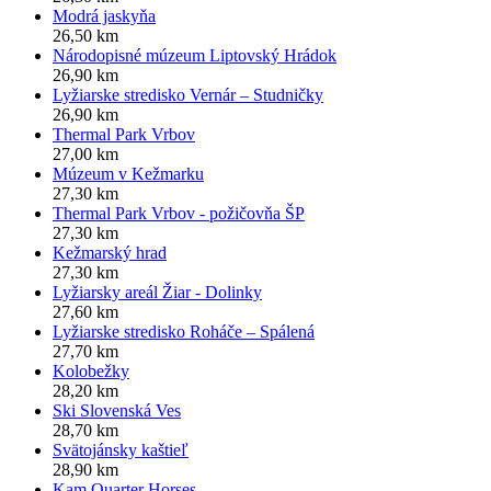
Modrá jaskyňa
26,50 km
Národopisné múzeum Liptovský Hrádok
26,90 km
Lyžiarske stredisko Vernár – Studničky
26,90 km
Thermal Park Vrbov
27,00 km
Múzeum v Kežmarku
27,30 km
Thermal Park Vrbov - požičovňa ŠP
27,30 km
Kežmarský hrad
27,30 km
Lyžiarsky areál Žiar - Dolinky
27,60 km
Lyžiarske stredisko Roháče – Spálená
27,70 km
Kolobežky
28,20 km
Ski Slovenská Ves
28,70 km
Svätojánsky kaštieľ
28,90 km
Kam Quarter Horses