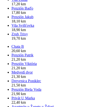
17,20 km
Penzión Baďo
17,80 km
Penzión Jakub
18,10 km
Vila Svišťovka
18,90 km
Zrub Trixy
19,70 km
Chata B
20,60 km
Penzión Patrik
21,20 km
Penzión Viktória
21,20 km
Medvedí dvor
21,30 km
Drevenica Poniklec
21,50 km
Penzión Biela Voda
21,90 km
Privát U Marka
22,40 km
Apartmán u Žanety v Ždiari