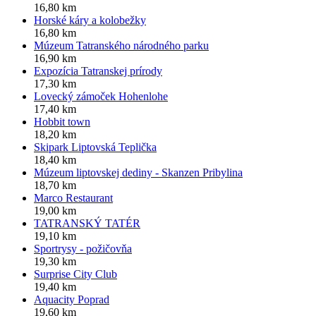
16,80 km
Horské káry a kolobežky
16,80 km
Múzeum Tatranského národného parku
16,90 km
Expozícia Tatranskej prírody
17,30 km
Lovecký zámoček Hohenlohe
17,40 km
Hobbit town
18,20 km
Skipark Liptovská Teplička
18,40 km
Múzeum liptovskej dediny - Skanzen Pribylina
18,70 km
Marco Restaurant
19,00 km
TATRANSKÝ TATÉR
19,10 km
Sportrysy - požičovňa
19,30 km
Surprise City Club
19,40 km
Aquacity Poprad
19,60 km